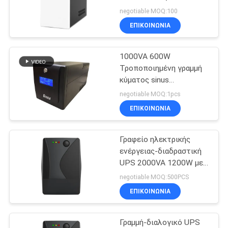
είσοδο
negotiable MOQ:100
ΠΟΛΙΤΙΚΉ
ΕΠΙΚΟΙΝΩΝΙΑ
22
ΜΥΣΤΙΚΌΤΗΤΑΣ
Μορφωματικό σε
1000VA 600W
Τροποποιημένη γραμμή
απευθείας σύνδεση
κύματος sinus
Διαδραστική UPS, UPS
UPS
negotiable MOQ:1pcs
για υπολογιστές
ΕΠΙΚΟΙΝΩΝΙΑ
Γραφείο ηλεκτρικής
36
ενέργειας-διαδραστική
Χαμηλή συχνότητα
UPS 2000VA 1200W με
προστασία από
negotiable MOQ:500PCS
Online UPS
υπερθερμοκρασία και
ΕΠΙΚΟΙΝΩΝΙΑ
220V τάση εισόδου
Γραμμή-διαλογικό UPS