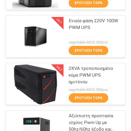
ΈΛΕΓΧΟΣ
ΕΡΏΤΗΣΗ ΤΏΡΑ
ΠΟΙΌΤΗΤΑΣ
HOT
Ενιαία φάση 220V 100W
41
PWM UPS
ΕΠΙΚΟΙΝΩΝΉΣΤΕ
PWM UPS
ΜΑΖΊ
negotiable MOQ:500pcs
ΜΑΣ
ΕΡΏΤΗΣΗ ΤΏΡΑ
HOT
2KVA τροποποιημένο
ΕΙΔΉΣΕΙΣ
κύμα PWM UPS
ημιτόνου
57
ΖΗΤΉΣΤΕ
negotiable MOQ:500pcs
Υψηλής
ΜΙΑ
ΕΡΏΤΗΣΗ ΤΏΡΑ
ΠΡΟΣΦΟΡΆ
Συχνότητας Online
Αξιόπιστη προστασία
UPS
ισχύος Pwm Up με
SITEMAP
50hz/60hz έξοδο και