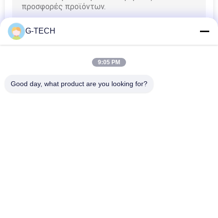
G-TECH
9:05 PM
Good day, what product are you looking for?
Λαϊκή κατηγορία
Όλα
Καθαρή Γραμμή 
Γ Τεχνολογίας UPS
Διαλογικό UPS 
Κυμάτων Ημιτόνου
Υψηλής Συχνότητας 
PWM UPS
Online UPS
Μορφωματικό Σε 
Χαμηλή Συχνότητα 
Απευθείας Σύνδεση 
Online UPS
UPS