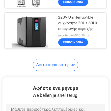
ΕΠΙΚΟΙΝΩΝΙΑ
16
Σειρά AVR
220V Uninterruptible
συχνότητα 50Hz 60Hz
εισαγωγής παροχής
ηλεκτρικού ρεύματος
negotiable MOQ:30pcs
UPS
ΕΠΙΚΟΙΝΩΝΙΑ
6
Δείτε περισσότερων
Power Guard Ups
Αφήστε ένα μήνυμα
We bellen je snel terug!