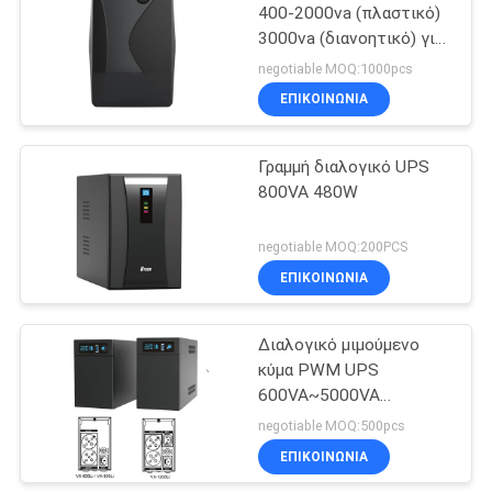
400-2000va (πλαστικό)
3000va (διανοητικό) για
79
το στήριγμα δύναμης
negotiable MOQ:1000pcs
γραφείων
Εγχώρια αποθήκη
ΕΠΙΚΟΙΝΩΝΙΑ
αναστροφέων
Γραμμή διαλογικό UPS
δύναμης
800VA 480W
negotiable MOQ:200PCS
ΕΠΙΚΟΙΝΩΝΙΑ
63
Μίνι συνεχές
Διαλογικό μιμούμενο
κύμα PWM UPS
ρεύμα UPS
600VA~5000VA
ημιτόνου γραμμών για τη
negotiable MOQ:500pcs
συσκευή σπιτιών/
ΕΠΙΚΟΙΝΩΝΙΑ
γραφείων/βάσεων