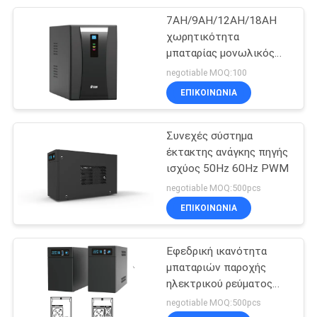
δεδομένων
7AH/9AH/12AH/18AH
233
χωρητικότητα
πακέτο μπαταριών
μπαταρίας μονωλικός
τύπος UPS 220V PWM
negotiable MOQ:100
lifepo4
UPS
ΕΠΙΚΟΙΝΩΝΙΑ
Συνεχές σύστημα
έκτακτης ανάγκης πηγής
ισχύος 50Hz 60Hz PWM
134
negotiable MOQ:500pcs
VRLA ρύθμισε την
ΕΠΙΚΟΙΝΩΝΙΑ
όξινη μπαταρία
Εφεδρική ικανότητα
μολύβδου
μπαταριών παροχής
ηλεκτρικού ρεύματος
συστημάτων UPS 7AH
negotiable MOQ:500pcs
9AH 12AH 18AH