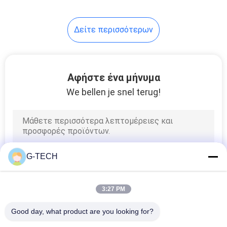
233
Δείτε περισσότερων
πακέτο μπαταριών
lifepo4
Αφήστε ένα μήνυμα
We bellen je snel terug!
134
VRLA ρύθμισε την
G-TECH
όξινη μπαταρία
μολύβδου
3:27 PM
Good day, what product are you looking for?