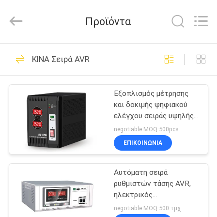
G-
TECH
POWER
Προϊόντα
GROUP.
All
Rights
Reserved.
ΣΠΊΤΙ
87
ΚΙΝΑ Σειρά AVR
Γ τεχνολογίας UPS
ΠΡΟΪΌΝΤΑ
Εξοπλισμός μέτρησης
και δοκιμής ψηφιακού
ΣΧΕΤΙΚΆ
ελέγχου σειράς υψηλής
ΜΕ
ακρίβειας AVR ενιαίας
negotiable MOQ:500pcs
φάσης
ΕΜΆΣ
ΕΠΙΚΟΙΝΩΝΙΑ
48
Καθαρή γραμμή
Αυτόματη σειρά
ΕΠΙΣΚΕΨΉ
ρυθμιστών τάσης AVR,
ΕΡΓΟΣΤΑΣΊΟΥ
διαλογικό UPS
ηλεκτρικός
σταθεροποιητής
negotiable MOQ:500 τμχ
κυμάτων ημιτόνου