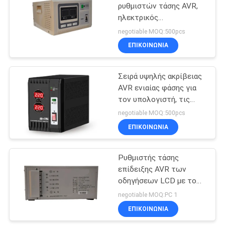
ρυθμιστών τάσης AVR,
ηλεκτρικός
79
σταθεροποιητής
negotiable MOQ:500pcs
επίδειξης LED/LCD για
Εγχώρια αποθήκη
ΕΠΙΚΟΙΝΩΝΙΑ
το εγχώριο δίκτυο
αναστροφέων
Σειρά υψηλής ακρίβειας
δύναμης
AVR ενιαίας φάσης για
τον υπολογιστή, τις
οικιακές ηλεκτρικές
negotiable MOQ:500pcs
συσκευές, τη μέτρηση
ΕΠΙΚΟΙΝΩΝΙΑ
63
και τη δοκιμή equipmet
Μίνι συνεχές
Ρυθμιστής τάσης
επίδειξης AVR των
ρεύμα UPS
οδηγήσεων LCD με το
συγγενή Humidity≤95%
negotiable MOQ:PC 1
ΕΠΙΚΟΙΝΩΝΙΑ