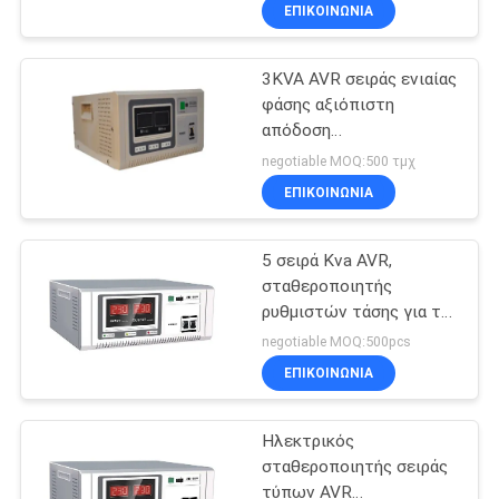
επίδειξης LED/LCD για
ΈΛΕΓΧΟΣ
ΕΠΙΚΟΙΝΩΝΙΑ
το σπίτι
ΠΟΙΌΤΗΤΑΣ
3KVA AVR σειράς ενιαίας
41
φάσης αξιόπιστη
ΕΠΙΚΟΙΝΩΝΉΣΤΕ
απόδοση
PWM UPS
ΜΑΖΊ
σταθεροποιητών τάσης
negotiable MOQ:500 τμχ
εναλλασσόμενου
ΜΑΣ
ΕΠΙΚΟΙΝΩΝΙΑ
ρεύματος αυτόματη
5 σειρά Kva AVR,
ΕΙΔΉΣΕΙΣ
σταθεροποιητής
ρυθμιστών τάσης για το
57
ΖΗΤΉΣΤΕ
ψυγείο και ψυκτήρας
negotiable MOQ:500pcs
Υψηλής
ΜΙΑ
ΕΠΙΚΟΙΝΩΝΙΑ
ΠΡΟΣΦΟΡΆ
Συχνότητας Online
Ηλεκτρικός
UPS
σταθεροποιητής σειράς
SITEMAP
τύπων AVR