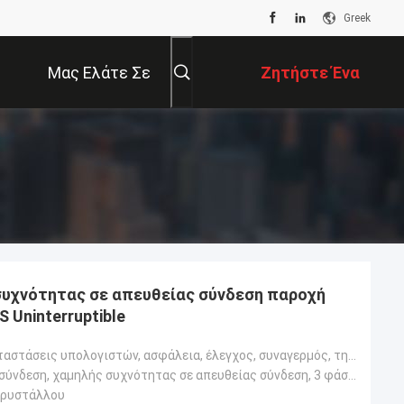
Greek
Μας Ελάτε Σε
Ζητήστε Ένα
Επαφή Με
Απόσπασμα
συχνότητας σε απευθείας σύνδεση παροχή
 Uninterruptible
Γραφείο, εγκαταστάσεις υπολογιστών, ασφάλεια, έλεγχος, συναγερμός, τηλεπικοινωνίες, ιατρικές, ενοργά
Σε απευθείας σύνδεση, χαμηλής συχνότητας σε απευθείας σύνδεση, 3 φάσεις σε 3 καταργεί σταδιακά
κρυστάλλου