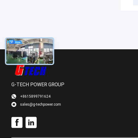
G-TECH POWER GROUP
+8615899791624
sales@g-techpower.com