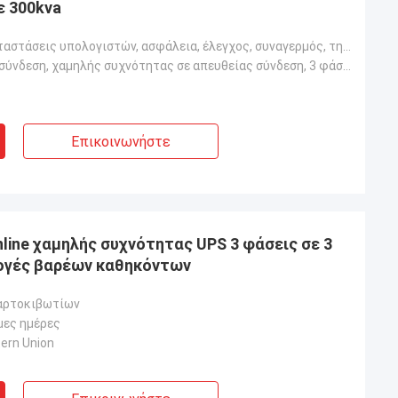
ε 300kva
Γραφείο, εγκαταστάσεις υπολογιστών, ασφάλεια, έλεγχος, συναγερμός, τηλεπικοινωνίες, ιατρικές, ενοργά
Σε απευθείας σύνδεση, χαμηλής συχνότητας σε απευθείας σύνδεση, 3 φάσεις σε 3 καταργεί σταδιακά
Επικοινωνήστε
line χαμηλής συχνότητας UPS 3 φάσεις σε 3
μογές βαρέων καθηκόντων
αρτοκιβωτίων
μες ημέρες
tern Union