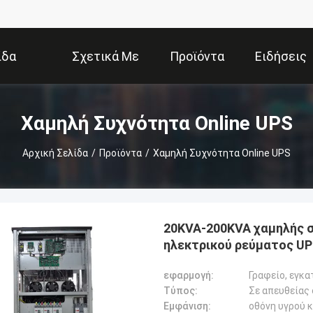
ίδα
Σχετικά Με
Προϊόντα
Ειδήσεις
Εμάς
Χαμηλή Συχνότητα Online UPS
Αρχική Σελίδα
/
Προϊόντα
/
Χαμηλή Συχνότητα Online UPS
20KVA-200KVA χαμηλής 
ηλεκτρικού ρεύματος UPS
εφαρμογή:
Τύπος:
Εμφάνιση:
οθόνη υγρού 