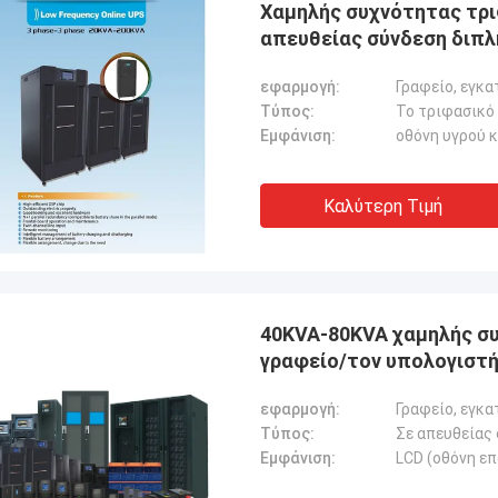
Χαμηλής συχνότητας τρι
απευθείας σύνδεση διπλ
εφαρμογή:
Τύπος:
Εμφάνιση:
οθόνη υγρού 
Stamatis Ελλάδα
Καλύτερη Τιμή
πολύ ικανοποιημένος με τα
τα γ-τεχνολογία, η ποιότητα είναι
ψηλή και σταθερή, και με την καλή
ία, το εκτιμώ!
40KVA-80KVA χαμηλής συ
γραφείο/τον υπολογιστή
εφαρμογή:
Τύπος:
Εμφάνιση:
LCD (οθόνη ε