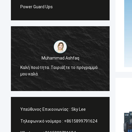
Power Guard Ups
Muhammad Ashfaq
Είμαι 
Καλή ποιότητα. Ταιριάξτε το πρόγραμμά
προϊόν
μου καλά.
πολύ υ
υπηρεσ
Υπεύθυνος Επικοινωνίας :
Sky Lee
Τηλεφωνικό νούμερο :
+8615899791624