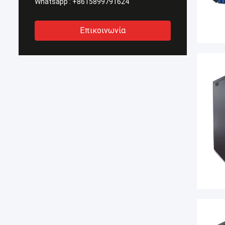
Whatsapp :
+8615899791624
Επικοινωνία