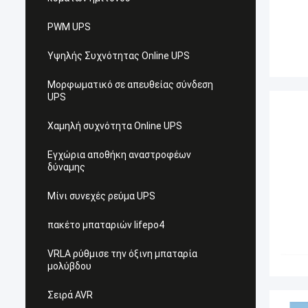
PWM UPS
Υψηλής Συχνότητας Online UPS
Μορφωματικό σε απευθείας σύνδεση
UPS
Χαμηλή συχνότητα Online UPS
Εγχώρια αποθήκη αναστροφέων
δύναμης
Μίνι συνεχές ρεύμα UPS
πακέτο μπαταριών lifepo4
VRLA ρύθμισε την όξινη μπαταρία
μολύβδου
Σειρά AVR