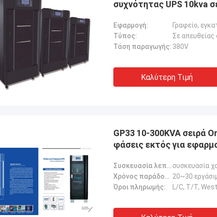
συχνότητας UPS 10kva σ
Εφαρμογή:
Τύπος:
Τάση παραγωγής:
380V
Καλύτερη Τιμή
GP33 10-300KVA σειρά On
φάσεις εκτός για εφαρ
Συσκευασία λεπτομέρειες:
συσκευασία χ
Χρόνος παράδοσης:
20~30 εργάσι
Όροι πληρωμής:
L/C, T/T, Wes