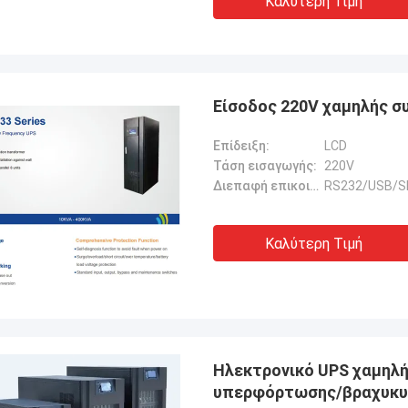
Καλύτερη Τιμή
Είσοδος 220V χαμηλής σ
Επίδειξη:
LCD
Τάση εισαγωγής:
220V
Διεπαφή επικοινωνίας:
RS232/USB/
Καλύτερη Τιμή
Ηλεκτρονικό UPS χαμηλή
υπερφόρτωσης/βραχυκυ