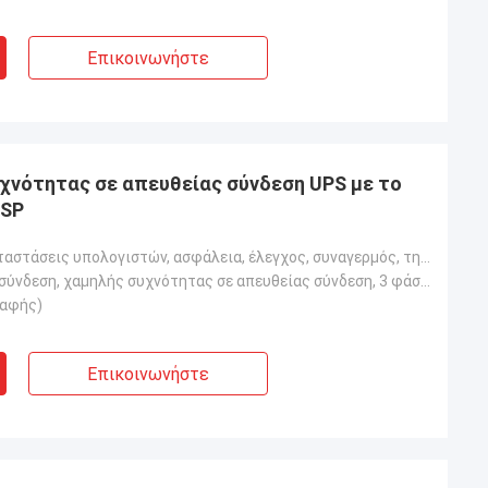
Επικοινωνήστε
υχνότητας σε απευθείας σύνδεση UPS με το
DSP
Γραφείο, εγκαταστάσεις υπολογιστών, ασφάλεια, έλεγχος, συναγερμός, τηλεπικοινωνίες, ιατρικές, ενοργά
Σε απευθείας σύνδεση, χαμηλής συχνότητας σε απευθείας σύνδεση, 3 φάσεις σε 3 καταργεί σταδιακά
παφής)
Επικοινωνήστε