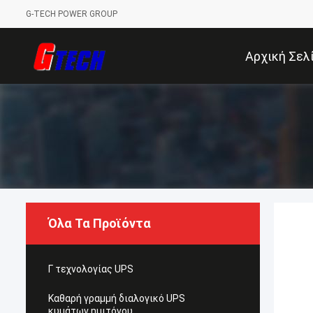
G-TECH POWER GROUP
Αρχική Σελ
Όλα Τα Προϊόντα
Γ τεχνολογίας UPS
Καθαρή γραμμή διαλογικό UPS
κυμάτων ημιτόνου