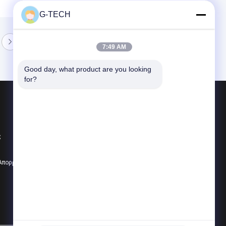
G-TECH
7:49 AM
Good day, what product are you looking 
for?
Προϊόντα
Γ τεχνολογίας UPS
ς
Καθαρή γραμμή διαλογικό UPS κυμάτων η
PWM UPS
 Απορρήτου
Όλες οι κατηγορίες