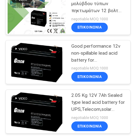
μολύβδου τύπων
πηκτωμάτων 12 βολτ
79
για το σύστημα ηλιακών
negotiable MOQ:1000
συστημάτων
Εγχώρια αποθήκη
ΕΠΙΚΟΙΝΩΝΙΑ
αναστροφέων
Good performance 12v
δύναμης
non-spillable lead acid
battery for
UPS,Telecom,solar
negotiable MOQ:1000
system,alarm system
ΕΠΙΚΟΙΝΩΝΙΑ
63
Μίνι συνεχές
2.05 Kg 12V 7Ah Sealed
type lead acid battery for
ρεύμα UPS
UPS,Telecom,solar
system,alarm system
negotiable MOQ:1000
ΕΠΙΚΟΙΝΩΝΙΑ