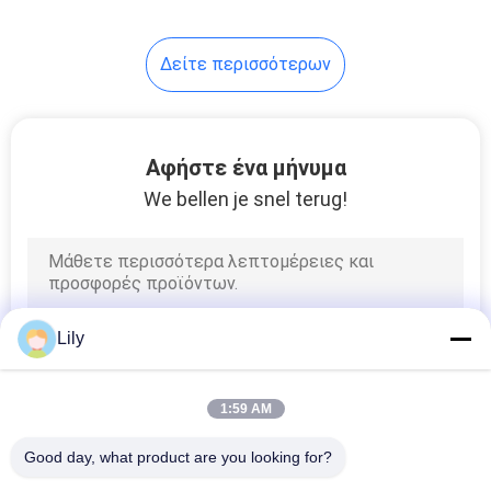
233
Δείτε περισσότερων
πακέτο μπαταριών
lifepo4
Αφήστε ένα μήνυμα
We bellen je snel terug!
134
VRLA ρύθμισε την
Lily
όξινη μπαταρία
μολύβδου
1:59 AM
Good day, what product are you looking for?