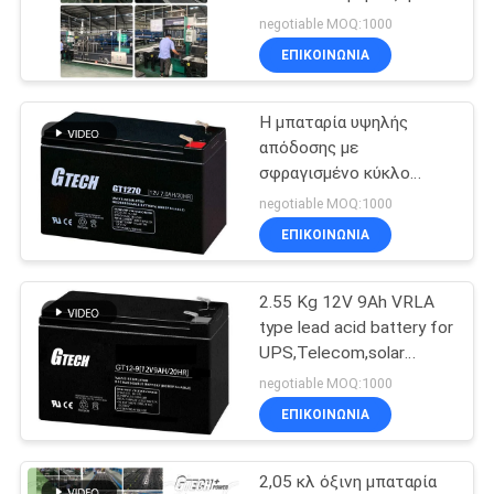
βαλβίδα ρυθμιζόμενη
negotiable MOQ:1000
μπαταρία μολύβδου για
ΠΟΛΙΤΙΚΉ
ΕΠΙΚΟΙΝΩΝΙΑ
μακροχρόνια απόδοση
22
ΜΥΣΤΙΚΌΤΗΤΑΣ
UPS
Μορφωματικό σε
Η μπαταρία υψηλής
απόδοσης με
απευθείας σύνδεση
σφραγισμένο κύκλο
βαθέων οξέων
UPS
negotiable MOQ:1000
μόλυβδου για σύστημα
ΕΠΙΚΟΙΝΩΝΙΑ
UPS
2.55 Kg 12V 9Ah VRLA
36
type lead acid battery for
Χαμηλή συχνότητα
UPS,Telecom,solar
system,alarm system
negotiable MOQ:1000
Online UPS
ΕΠΙΚΟΙΝΩΝΙΑ
2,05 κλ όξινη μπαταρία