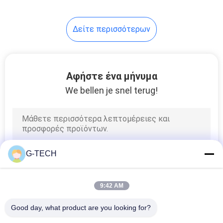
θερμοκρασίας & απόδοση
95%
233
Δείτε περισσότερων
πακέτο μπαταριών
lifepo4
Αφήστε ένα μήνυμα
We bellen je snel terug!
134
VRLA ρύθμισε την
G-TECH
όξινη μπαταρία
μολύβδου
9:42 AM
Good day, what product are you looking for?