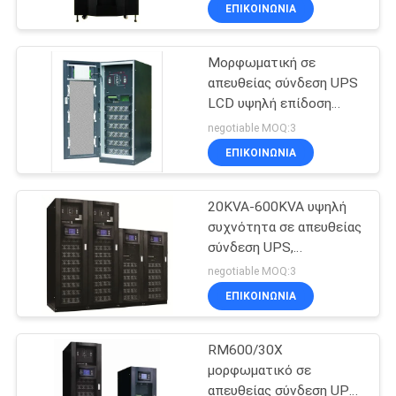
Uninterruptible παροχή
ΈΛΕΓΧΟΣ
ΕΠΙΚΟΙΝΩΝΙΑ
ηλεκτρικού ρεύματος
ΠΟΙΌΤΗΤΑΣ
τριών φάσεων
Μορφωματική σε
41
απευθείας σύνδεση UPS
ΕΠΙΚΟΙΝΩΝΉΣΤΕ
LCD υψηλή επίδοση
PWM UPS
ΜΑΖΊ
επίδειξης για τον
negotiable MOQ:3
υπολογιστή γραφείων
ΜΑΣ
ΕΠΙΚΟΙΝΩΝΙΑ
20KVA-600KVA υψηλή
ΕΙΔΉΣΕΙΣ
συχνότητα σε απευθείας
σύνδεση UPS,
57
ΖΗΤΉΣΤΕ
μορφωματική
negotiable MOQ:3
εγκατάσταση τύπων
Υψηλής
ΜΙΑ
ΕΠΙΚΟΙΝΩΝΙΑ
πύργων συστημάτων
ΠΡΟΣΦΟΡΆ
UPS
Συχνότητας Online
RM600/30X
UPS
μορφωματικό σε
SITEMAP
απευθείας σύνδεση UPS