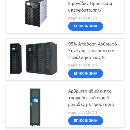
8 μονάδες Προστασία
υπερφόρτωσης/
79
βραχυκυκλώματος/
negotiable MOQ:3
υπέρβασης
Εγχώρια αποθήκη
ΕΠΙΚΟΙΝΩΝΙΑ
θερμοκρασίας
αναστροφέων
95% Απόδοση Αρθρωτό
δύναμης
Συνεχές Τροφοδοτικό
Παράλληλο Έως 8
Μονάδες Συχνότητα
negotiable MOQ:3
50/60Hz
ΕΠΙΚΟΙΝΩΝΙΑ
63
Μίνι συνεχές
Αρθρωτό αδιάλειπτο
τροφοδοτικό έως 8
ρεύμα UPS
μονάδες με προστασία
υπερφόρτωσης/
negotiable MOQ:3
βραχυκυκλώματος/
ΕΠΙΚΟΙΝΩΝΙΑ
υπέρβασης