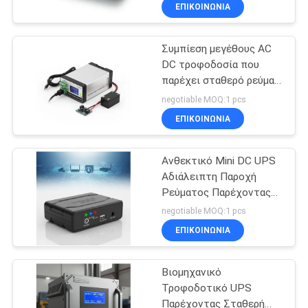
ΣΥΝΕΧΟΎΣ δύναμης UPS
ΈΛΕΓΧΟΣ
ΕΠΙΚΟΙΝΩΝΙΑ
ΠΟΙΌΤΗΤΑΣ
Συμπίεση μεγέθους AC
41
DC τροφοδοσία που
ΕΠΙΚΟΙΝΩΝΉΣΤΕ
παρέχει σταθερό ρεύμα
PWM UPS
ΜΑΖΊ
εξόδου Ιδανικό για τη
negotiable MOQ:1 pcs
φόρτιση μπαταρίας και
ΜΑΣ
ΕΠΙΚΟΙΝΩΝΙΑ
συστήματα εφεδρικής
ενέργειας
Ανθεκτικό Mini DC UPS
ΕΙΔΉΣΕΙΣ
Αδιάλειπτη Παροχή
Ρεύματος Παρέχοντας
57
ΖΗΤΉΣΤΕ
Σταθερή Υποστήριξη
negotiable MOQ:1 pcs
Τάσης για Συσκευές
Υψηλής
ΜΙΑ
ΕΠΙΚΟΙΝΩΝΙΑ
Τηλεπικοινωνιών και
ΠΡΟΣΦΟΡΆ
Ασφαλείας
Συχνότητας Online
Βιομηχανικό
UPS
Τροφοδοτικό UPS
SITEMAP
Παρέχοντας Σταθερή