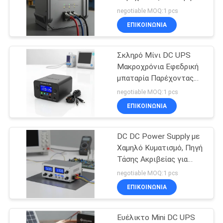
Έξοδο Ισχύος και
negotiable MOQ:1 pcs
Αυτόματο Αυτοέλεγχο
ΠΟΛΙΤΙΚΉ
ΕΠΙΚΟΙΝΩΝΙΑ
για τη Λειτουργία
22
ΜΥΣΤΙΚΌΤΗΤΑΣ
Βιομηχανικού
Μορφωματικό σε
Εξοπλισμού
Σκληρό Μίνι DC UPS
Μακροχρόνια Εφεδρική
απευθείας σύνδεση
μπαταρία Παρέχοντας
σταθερή ισχύ για ιατρικό
UPS
negotiable MOQ:1 pcs
εξοπλισμό και όργανα
ΕΠΙΚΟΙΝΩΝΙΑ
DC DC Power Supply με
36
Χαμηλό Κυματισμό, Πηγή
Χαμηλή συχνότητα
Τάσης Ακριβείας για
Ενίσχυση της
negotiable MOQ:1 pcs
Online UPS
Ακεραιότητας Σήματος
ΕΠΙΚΟΙΝΩΝΙΑ
σε Ευαίσθητα
Ηλεκτρονικά Κυκλώματα
Ευέλικτο Mini DC UPS