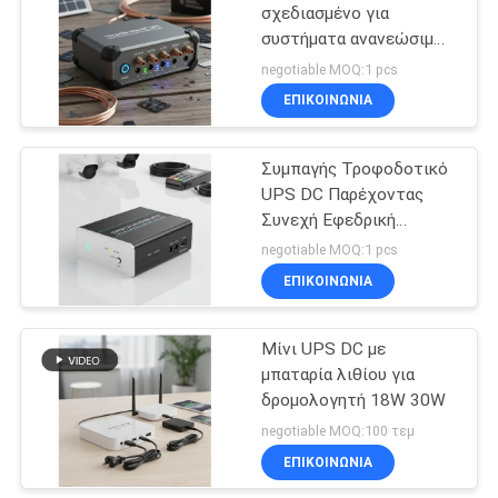
σχεδιασμένο για
συστήματα ανανεώσιμων
79
πηγών ενέργειας και
negotiable MOQ:1 pcs
εφαρμογές εκτός
Εγχώρια αποθήκη
ΕΠΙΚΟΙΝΩΝΙΑ
δικτύου, προσφέροντας
αναστροφέων
αξιόπιστη εφεδρική
τροφοδοσία
Συμπαγής Τροφοδοτικό
δύναμης
UPS DC Παρέχοντας
Συνεχή Εφεδρική
Τροφοδοσία Ιδανικό για
negotiable MOQ:1 pcs
Κάμερες
ΕΠΙΚΟΙΝΩΝΙΑ
63
Παρακολούθησης και
Συστήματα Ελέγχου
Μίνι συνεχές
Πρόσβασης
Μίνι UPS DC με
μπαταρία λιθίου για
ρεύμα UPS
δρομολογητή 18W 30W
negotiable MOQ:100 τεμ
ΕΠΙΚΟΙΝΩΝΙΑ