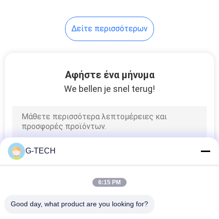
233
Δείτε περισσότερων
πακέτο μπαταριών
lifepo4
Αφήστε ένα μήνυμα
We bellen je snel terug!
134
VRLA ρύθμισε την
G-TECH
όξινη μπαταρία
μολύβδου
6:15 PM
Good day, what product are you looking for?