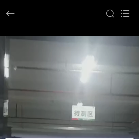
G-
TECH
POWER
GROUP.
All
Rights
Reserved.
ΣΠΊΤΙ
ΠΡΟΪΌΝΤΑ
ΣΧΕΤΙΚΆ
ΜΕ
ΕΜΆΣ
ΕΠΙΣΚΕΨΉ
ΕΡΓΟΣΤΑΣΊΟΥ