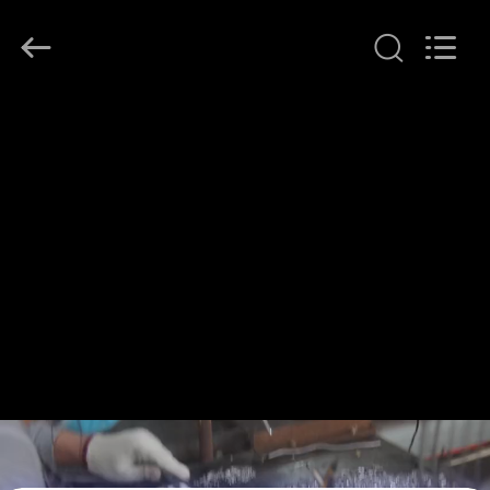
G-
TECH
POWER
GROUP.
All
Rights
Reserved.
ΣΠΊΤΙ
ΠΡΟΪΌΝΤΑ
ΣΧΕΤΙΚΆ
ΜΕ
ΕΜΆΣ
ΕΠΙΣΚΕΨΉ
ΕΡΓΟΣΤΑΣΊΟΥ