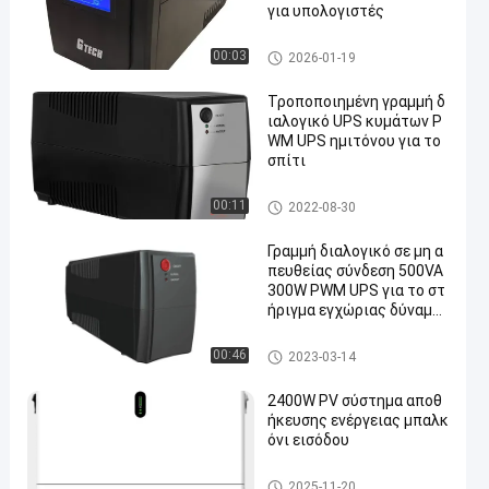
για υπολογιστές
PWM UPS
00:03
2026-01-19
Τροποποιημένη γραμμή δ
ιαλογικό UPS κυμάτων P
WM UPS ημιτόνου για το
σπίτι
PWM UPS
00:11
2022-08-30
Γραμμή διαλογικό σε μη α
πευθείας σύνδεση 500VA
300W PWM UPS για το στ
ήριγμα εγχώριας δύναμη
ς
PWM UPS
00:46
2023-03-14
2400W PV σύστημα αποθ
ήκευσης ενέργειας μπαλκ
όνι εισόδου
Γ τεχνολογίας UPS
2025-11-20