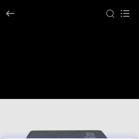
G-
TECH
POWER
GROUP.
All
Rights
Reserved.
ΣΠΊΤΙ
ΠΡΟΪΌΝΤΑ
ΣΧΕΤΙΚΆ
ΜΕ
ΕΜΆΣ
ΕΠΙΣΚΕΨΉ
ΕΡΓΟΣΤΑΣΊΟΥ