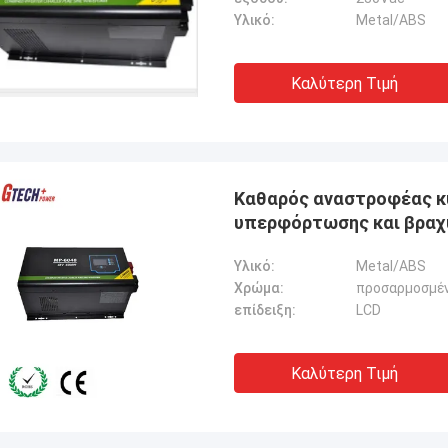
Υλικό:
Metal/ABS
Καλύτερη Τιμή
Καθαρός αναστροφέας κ
υπερφόρτωσης και βραχ
Υλικό:
Metal/ABS
Χρώμα:
προσαρμοσμέ
επίδειξη:
LCD
Καλύτερη Τιμή