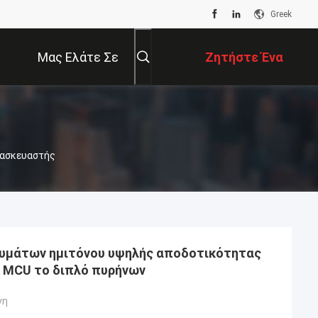
Greek
Μας Ελάτε Σε
Ζητήστε Ένα
Επαφή Με
Απόσπασμα
ατασκευαστής
υμάτων ημιτόνου υψηλής αποδοτικότητας
P MCU το διπλό πυρήνων
νη