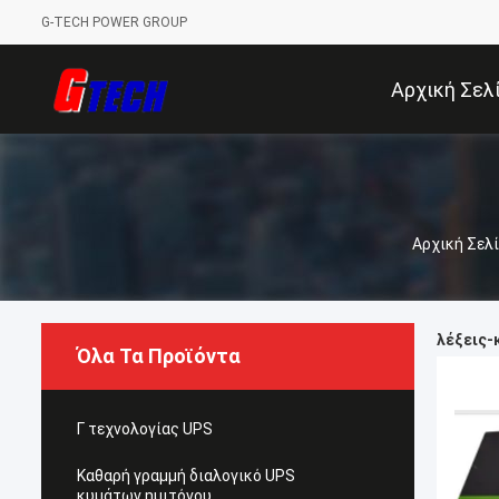
G-TECH POWER GROUP
Αρχική Σελ
Αρχική Σελ
λέξεις-κ
Όλα Τα Προϊόντα
Γ τεχνολογίας UPS
Καθαρή γραμμή διαλογικό UPS
κυμάτων ημιτόνου