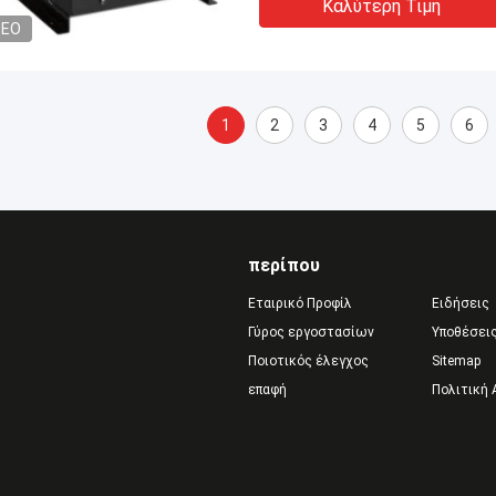
Καλύτερη Τιμή
DEO
1
2
3
4
5
6
περίπου
Εταιρικό Προφίλ
Ειδήσεις
Γύρος εργοστασίων
Υποθέσει
Ποιοτικός έλεγχος
Sitemap
επαφή
Πολιτική