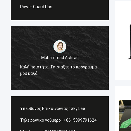
Power Guard Ups
Muhammad Ashfaq
Είμαι 
Καλή ποιότητα. Ταιριάξτε το πρόγραμμά
προϊόν
μου καλά.
πολύ υ
υπηρεσ
Υπεύθυνος Επικοινωνίας :
Sky Lee
Τηλεφωνικό νούμερο :
+8615899791624