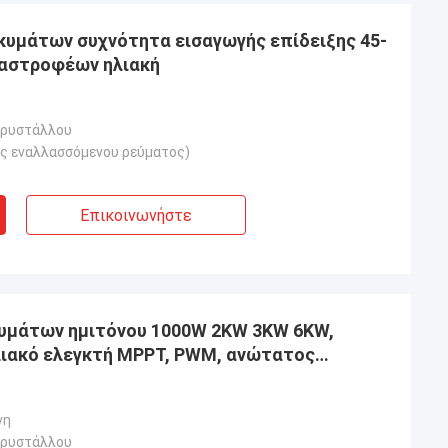
κυμάτων συχνότητα εισαγωγής επίδειξης 45-
ναστροφέων ηλιακή
κρυστάλλου
ς εναλλασσόμενου ρεύματος)
Επικοινωνήστε
υμάτων ημιτόνου 1000W 2KW 3KW 6KW,
ηλιακό ελεγκτή MPPT, PWM, ανώτατος
LCD
νη
κρυστάλλου