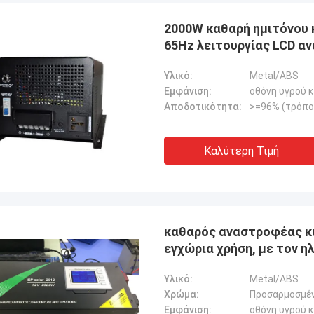
2000W καθαρή ημιτόνου 
65Hz λειτουργίας LCD α
Υλικό:
Metal/ABS
Εμφάνιση:
οθόνη υγρού 
Αποδοτικότητα:
>=96% (τρόπο
Stamatis Ελλάδα
πολύ ικανοποιημένος με τα
Καλύτερη Τιμή
τα γ-τεχνολογία, η ποιότητα είναι
ψηλή και σταθερή, και με την καλή
ία, το εκτιμώ!
καθαρός αναστροφέας κ
εγχώρια χρήση, με τον 
φορτιστής τρέχον 60A, 
Υλικό:
Metal/ABS
Χρώμα:
Προσαρμοσμέ
Εμφάνιση:
οθόνη υγρού 