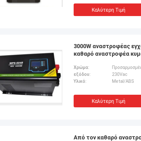
Καλύτερη Τιμή
3000W αναστροφέας εγχώ
καθαρό αναστροφέα κυμ
Χρώμα:
Προσαρμοσμέ
εξόδου:
230Vac
Υλικό:
Metal/ABS
Καλύτερη Τιμή
Από τον καθαρό αναστρ