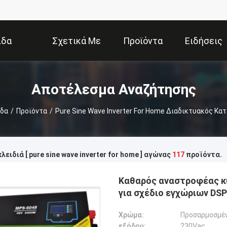
ίδα
Σχετικά Με
Προϊόντα
Ειδήσεις
Εμάς
Αποτέλεσμα Αναζήτησης
ίδα
/
Προϊόντα
/
Pure Sine Wave Inverter For Home Διαδικτυακός Κ
λειδιά [ pure sine wave inverter for home ] αγώνας
117
προϊόντα.
Καθαρός αναστροφέας κ
για σχέδιο εγχώριων DS
Χρώμα:
Προσαρμοσμέ
εξόδου:
230Vac