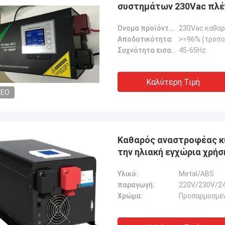
συστημάτων 230Vac πλ
Όνομα προϊόντων:
Αποδοτικότητα:
>=96% (τρόπο
Συχνότητα εισαγωγής:
45-65Hz
Καλύτερη Τιμή
DEO
Καθαρός αναστροφέας κ
την ηλιακή εγχώρια χρήσ
Υλικό:
Metal/ABS
παραγωγή:
220V/230V/2
Χρώμα:
Προσαρμοσμέ