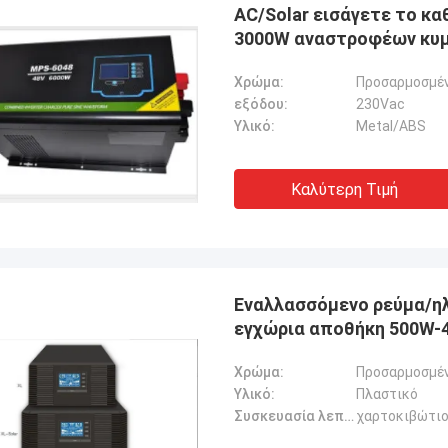
AC/Solar εισάγετε το κ
3000W αναστροφέων κυμ
Χρώμα:
Προσαρμοσμέ
εξόδου:
230Vac
Υλικό:
Metal/ABS
Καλύτερη Τιμή
Εναλλασσόμενο ρεύμα/ηλ
εγχώρια αποθήκη 500W-
Χρώμα:
Προσαρμοσμέ
Υλικό:
Πλαστικό
Συσκευασία λεπτομέρειες:
χαρτοκιβώτι