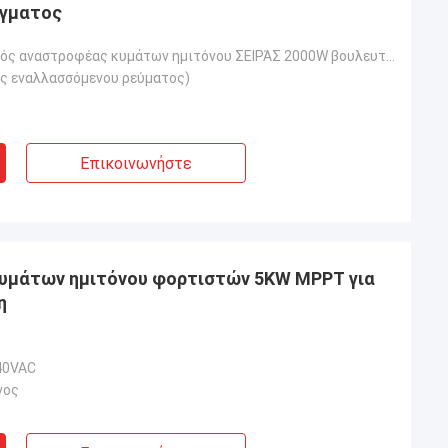
έγματος
230Vac καθαρός αναστροφέας κυμάτων ημιτόνου ΣΕΙΡΆΣ 2000W βουλευτών, αναστροφέας ηλιακής ενέργειας, σ
ς εναλλασσόμενου ρεύματος)
Επικοινωνήστε
υμάτων ημιτόνου φορτιστών 5KW MPPT για
η
40VAC
νος