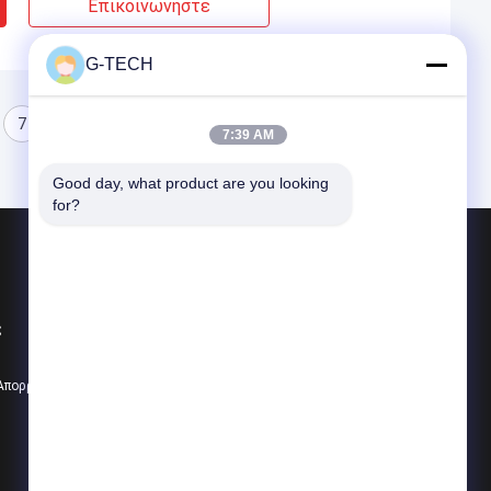
Επικοινωνήστε
G-TECH
7
8
7:39 AM
Good day, what product are you looking 
for?
Προϊόντα
Γ τεχνολογίας UPS
ς
Καθαρή γραμμή διαλογικό UPS κυμάτων η
PWM UPS
 Απορρήτου
Όλες οι κατηγορίες