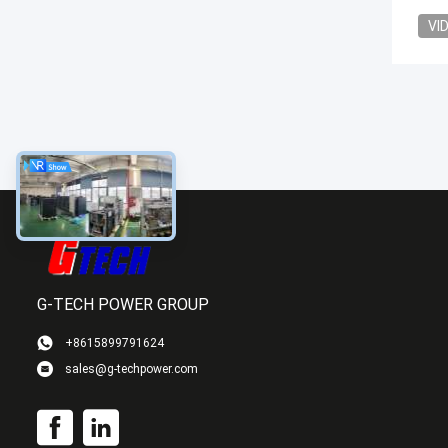
VI
G-TECH POWER GROUP
+8615899791624
sales@g-techpower.com