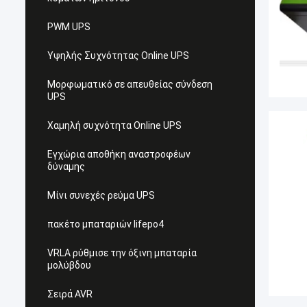
PWM UPS
Υψηλής Συχνότητας Online UPS
Μορφωματικό σε απευθείας σύνδεση
UPS
Χαμηλή συχνότητα Online UPS
Εγχώρια αποθήκη αναστροφέων
δύναμης
Μίνι συνεχές ρεύμα UPS
πακέτο μπαταριών lifepo4
VRLA ρύθμισε την όξινη μπαταρία
μολύβδου
Σειρά AVR