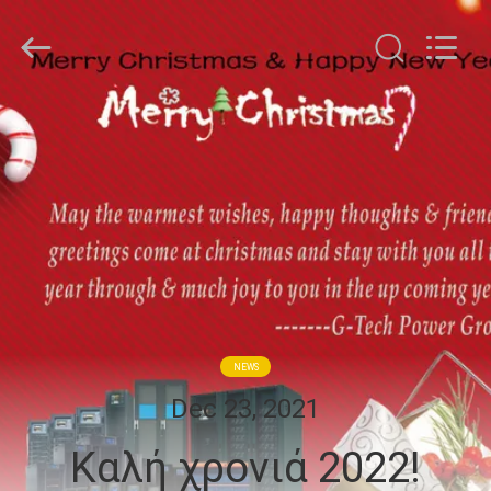
G-
TECH
POWER
GROUP.
All
Rights
Reserved.
ΣΠΊΤΙ
ΠΡΟΪΌΝΤΑ
ΣΧΕΤΙΚΆ
ΜΕ
ΕΜΆΣ
NEWS
ΕΠΙΣΚΕΨΉ
Dec 23, 2021
ΕΡΓΟΣΤΑΣΊΟΥ
Καλή χρονιά 2022!