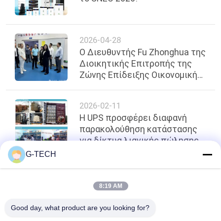
ΠΟΛΙΤΙΚΉ
2026-04-28
ΜΥΣΤΙΚΌΤΗΤΑΣ
Ο Διευθυντής Fu Zhonghua της
Διοικητικής Επιτροπής της
Ζώνης Επίδειξης Οικονομικής
και Εμπορικής Συνεργασίας
Τοπικού Επιπέδου του
2026-02-11
Οργανισμού Συνεργασίας της
Η UPS προσφέρει διαφανή
Σαγκάης (SCO) Επισκέπτεται
παρακολούθηση κατάστασης
το Πάρκο Zhongke Jinqi για
για δίκτυα λιανικής πώλησης
Επιθεώρηση και Καθοδήγηση
και γραφείων με πολλαπλές
G-TECH
θέσεις
κορυφή
8:19 AM
Good day, what product are you looking for?