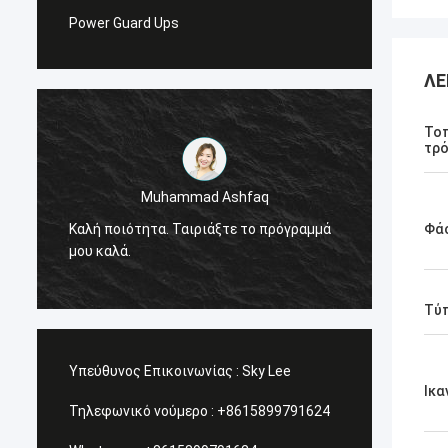
Power Guard Ups
ΛΕ
Το
τρ
Muhammad Ashfaq
Είμαι 
Καλή ποιότητα. Ταιριάξτε το πρόγραμμά
προϊόν
Φά
μου καλά.
πολύ υ
υπηρεσ
Τύ
Υπεύθυνος Επικοινωνίας :
Sky Lee
Ικα
Τηλεφωνικό νούμερο :
+8615899791624