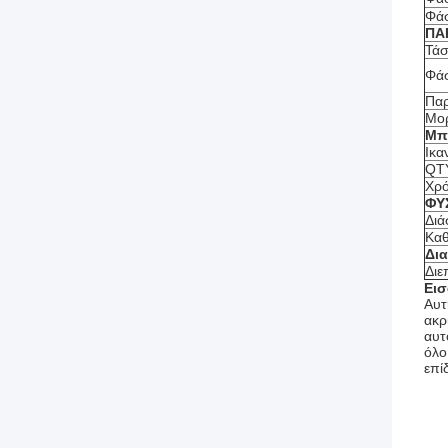
Φά
ΠΑ
Τά
Φάσ
Παρ
Μο
Μπ
Ικα
QT
Χρό
ΦΥ
Διά
Καθ
Δια
Διε
Ει
Αυτ
ακρ
αυτ
όλο
επίδ