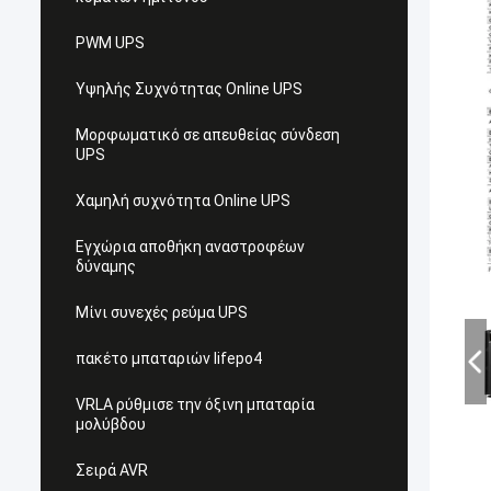
PWM UPS
Υψηλής Συχνότητας Online UPS
Μορφωματικό σε απευθείας σύνδεση
UPS
Χαμηλή συχνότητα Online UPS
Εγχώρια αποθήκη αναστροφέων
δύναμης
Μίνι συνεχές ρεύμα UPS
πακέτο μπαταριών lifepo4
VRLA ρύθμισε την όξινη μπαταρία
μολύβδου
Σειρά AVR