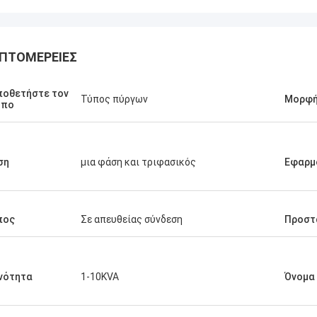
ΠΤΟΜΈΡΕΙΕΣ
ποθετήστε τον
Τύπος πύργων
Μορφή
όπο
Stamatis Ελλάδα
πολύ ικανοποιημένος με τα
τα γ-τεχνολογία, η ποιότητα είναι
ση
μια φάση και τριφασικός
Εφαρμ
ψηλή και σταθερή, και με την καλή
ία, το εκτιμώ!
πος
Σε απευθείας σύνδεση
Προστ
νότητα
1-10KVA
Όνομα