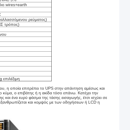
ιο wires+earth
C
ναλλασσόμενου ρεύματος)
Σ τρόπος)
όνου
g επιλέξιμη
ου, η οποία επιτρέπει το UPS στην απάντηση αμέσως και
 κύμα, ο επιβάτης ή η ακίδα τόσο επάνω. Κατέχει την
ης και ένα ευρύ φάσμα της τάσης εισαγωγής, έτσι ισχύει σε
υ εξανθρωπίζεται και κομψός με των οδηγήσεων ή LCD η