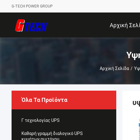
G-TECH POWER GROUP
Αρχική Σελ
Υψη
Αρχική Σελίδα
/
Υψ
Όλα Τα Προϊόντα
υ
Γ τεχνολογίας UPS
Καθαρή γραμμή διαλογικό UPS
κυμάτων ημιτόνου