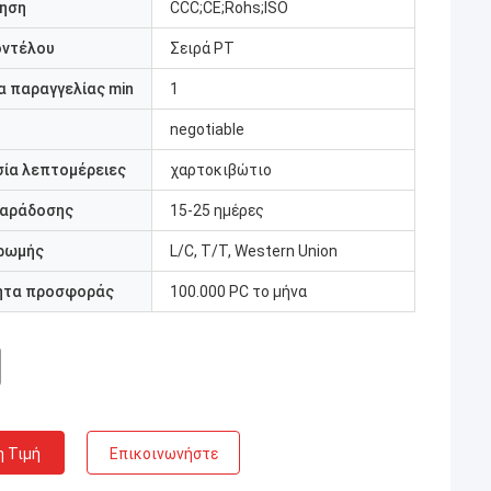
ηση
CCC;CE;Rohs;ISO
οντέλου
Σειρά PT
 παραγγελίας min
1
negotiable
ία λεπτομέρειες
χαρτοκιβώτιο
παράδοσης
15-25 ημέρες
ρωμής
L/C, T/T, Western Union
ητα προσφοράς
100.000 PC το μήνα
η Τιμή
Επικοινωνήστε