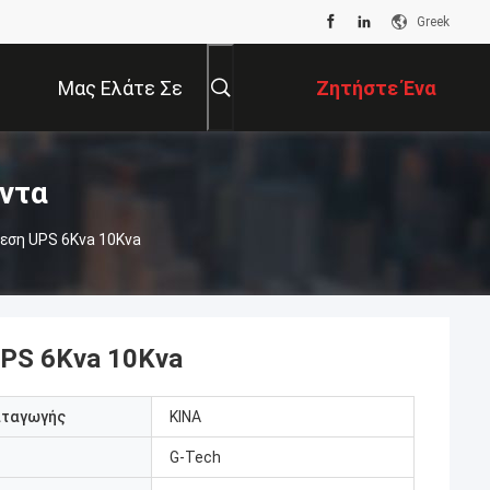
Greek
Μας Ελάτε Σε
Ζητήστε Ένα
Επαφή Με
Απόσπασμα
όντα
εση UPS 6Kva 10Kva
UPS 6Kva 10Kva
αταγωγής
ΚΙΝΑ
G-Tech