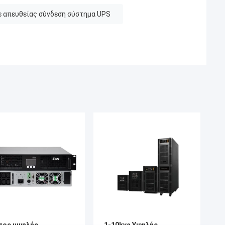
ε απευθείας σύνδεση σύστημα UPS
πος υψηλής
1-10kva Υψηλής