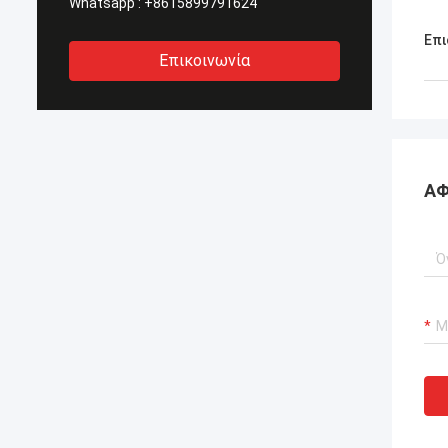
Whatsapp :
+8615899791624
Επι
Επικοινωνία
ΑΦ