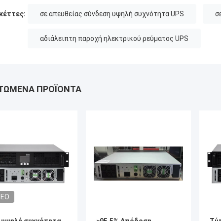
κέττες:
σε απευθείας σύνδεση υψηλή συχνότητα UPS
σ
αδιάλειπτη παροχή ηλεκτρικού ρεύματος UPS
ΤΏΜΕΝΑ ΠΡΟΪΌΝΤΑ
DEO
 υψηλή συχνότητα
≥95,5% Απόδοση
Τύ