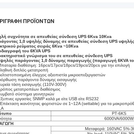
ΡΙΓΡΑΦΉ ΠΡΟΪΌΝΤΩΝ
λή συχνότητα σε απευθείας σύνδεση UPS 6Kva 10Kva
άγοντας 1,0 υψηλής δύναμης σε απευθείας σύνδεση UPS υψηλή
κτρικού ρεύματος σειράς 6Kva ~10Kva
διαγραφή του 6KVA UPS
ακτηριστικό γνώρισμα του σε απευθείας σύνδεση UPS
ψηλός παράγοντας 1,0 δύναμης παραγωγής (παραγωγή 6KVA το 
παταρία διαθέσιμη: 16pcs/17pcs/18pcs/19pcs/20pcs για την επιλογή
ληθινή διπλός-μετατροπή
Βελτιστοποιημένη έλεγχος αξιοπιστία μικροεπεξεργαστών
Διόρθωση παράγοντα δύναμης εισαγωγής
Ευρεία τάση εισαγωγής (110V-300V)
Τρόπος μετατροπέων διαθέσιμος
Συμβατό σύστημα γεννητριών
Έξυπνες εργασίες SNMP καλά με είτε USB είτε RS232
 Επέκταση ικανότητας φορτιστών σε 1~12A (settable) για τα μακροπρ
1A
ότυπο
PT-6KS
νότητα
6000VA/6000W
ΣΑΓΩΓΗ
Μεταφορά: 160VAC 5%-
μα συχνότητας
No-load: 110VAC 5%-3