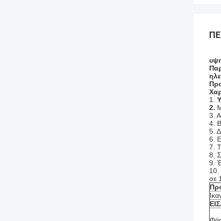
ΠΕ
υψη
Παρ
ηλε
Προ
Χαρ
1.
Υ
2.
Μ
3.
Α
4. 
5. 
6. 
7. 
8. 
9. 
10.
σε 
Πρ
Ικα
ΕΙ
Φάσ