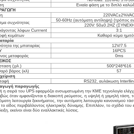
ση
Ενιαία φάση με το διπλό καλώδ
ΡΑΓΩΓΗ
ση
220VAC±2%VA
50-60Hz (αυτόματη αντίληψη) (τρόπος ε
μα συχνότητας
220V: 50±0.2HZ (ΣΥΝΕΧΗ
άγοντας λόφων Currrent
3:1
ρφή κυμάτων
Καθαρό κύμα ημιτ
αταρία
νότητα της μπαταρίας
12V/7.5
Y
16PCS
νος μεταφοράς
0ms
ΣΙΚΟΣ
σταση (χιλ.)
500*248*616
αρό βάρος (κλ)
57
χείριση
παφή
RS232, αυλάκωση Interllin
σαγωγή παραγωγής
ή η σειρά του UPS εφαρμόζει ενσωματωμένη την ΚΜΕ τεχνολογία ελέγχ
ιβώς όταν εμφανίζονται η διακοπή ρεύματος, η υψηλή ή χαμηλή τάση, το
όματη λειτουργία ξεκινήματος, την αυτόματη λειτουργία κανονισμού τάσ
 το είδος περιβάλλοντος ηλεκτρικής δύναμης. Επιπλέον, το σχέδιό το
ειξη, εκείνοι είναι δύο εναλλακτικές λύσεις.