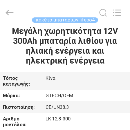
G-
TECH
POWER
GROUP.
All
πακέτο μπαταριών lifepo4
Rights
Reserved.
Μεγάλη χωρητικότητα 12V
ΣΠΊΤΙ
300Ah μπαταρία λιθίου για
ΠΡΟΪΌΝΤΑ
ηλιακή ενέργεια και
ηλεκτρική ενέργεια
ΣΧΕΤΙΚΆ
ΜΕ
Τόπος
Κίνα
καταγωγής:
ΕΜΆΣ
Μάρκα:
GTECH/OEM
ΕΠΙΣΚΕΨΉ
Πιστοποίηση:
CE/UN38.3
ΕΡΓΟΣΤΑΣΊΟΥ
Αριθμό
LK 12,8-300
μοντέλου: