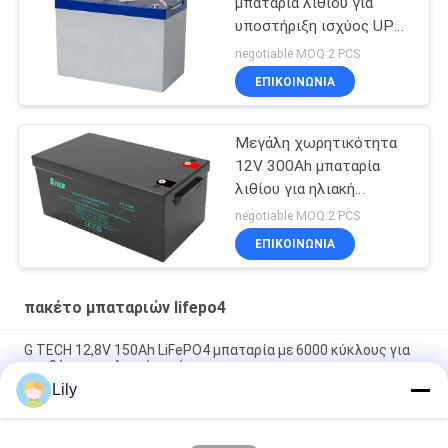
μπαταρία λιθίου για
υποστήριξη ισχύος UPS
και αποθήκευση
negotiable MOQ:2 PCS
ενέργειας
ΕΠΙΚΟΙΝΩΝΙΑ
Μεγάλη χωρητικότητα
12V 300Ah μπαταρία
λιθίου για ηλιακή
ενέργεια και ηλεκτρική
negotiable MOQ:2 PCS
ενέργεια
ΕΠΙΚΟΙΝΩΝΙΑ
πακέτο μπαταριών lifepo4
G TECH 12,8V 150Ah LiFePO4 μπαταρία με 6000 κύκλους για
αποθήκευση ηλιακής ενέργειας
Lily
G TECH 72V 30Ah LiFePO4 μπαταρία με 6000 κύκλους ζωής
για ηλεκτρικό ποδήλατο και τρίκυκλο