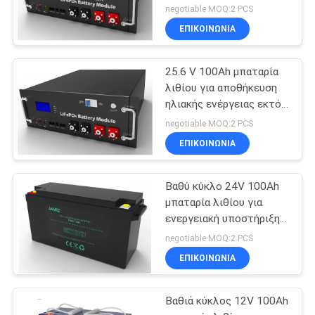
ενέργειας
negotiable MOQ:2 PCS
ΕΠΙΚΟΙΝΩΝΙΑ
25.6 V 100Ah μπαταρία
λιθίου για αποθήκευση
ηλιακής ενέργειας εκτός
δικτύου
negotiable MOQ:2 PCS
ΕΠΙΚΟΙΝΩΝΙΑ
Βαθύ κύκλο 24V 100Ah
μπαταρία λιθίου για
ενεργειακή υποστήριξη
και αποθήκευση
negotiable MOQ:2 PCS
ενέργειας
ΕΠΙΚΟΙΝΩΝΙΑ
Βαθιά κύκλος 12V 100Ah