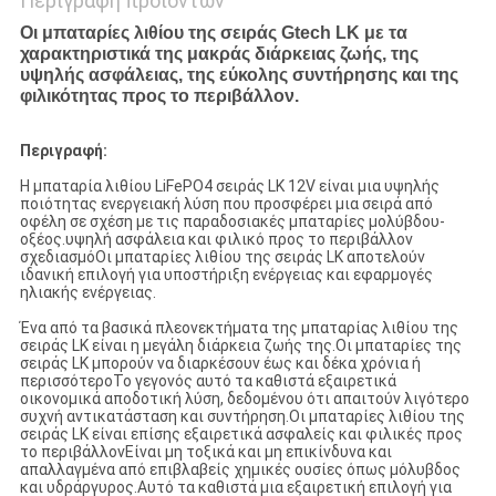
Περιγραφή προϊόντων
Οι μπαταρίες λιθίου της σειράς Gtech LK με τα
χαρακτηριστικά της μακράς διάρκειας ζωής, της
υψηλής ασφάλειας, της εύκολης συντήρησης και της
φιλικότητας προς το περιβάλλον.
Περιγραφή:
Η μπαταρία λιθίου LiFePO4 σειράς LK 12V είναι μια υψηλής
ποιότητας ενεργειακή λύση που προσφέρει μια σειρά από
οφέλη σε σχέση με τις παραδοσιακές μπαταρίες μολύβδου-
οξέος.υψηλή ασφάλεια και φιλικό προς το περιβάλλον
σχεδιασμόΟι μπαταρίες λιθίου της σειράς LK αποτελούν
ιδανική επιλογή για υποστήριξη ενέργειας και εφαρμογές
ηλιακής ενέργειας.
Ένα από τα βασικά πλεονεκτήματα της μπαταρίας λιθίου της
σειράς LK είναι η μεγάλη διάρκεια ζωής της.Οι μπαταρίες της
σειράς LK μπορούν να διαρκέσουν έως και δέκα χρόνια ή
περισσότεροΤο γεγονός αυτό τα καθιστά εξαιρετικά
οικονομικά αποδοτική λύση, δεδομένου ότι απαιτούν λιγότερο
συχνή αντικατάσταση και συντήρηση.Οι μπαταρίες λιθίου της
σειράς LK είναι επίσης εξαιρετικά ασφαλείς και φιλικές προς
το περιβάλλονΕίναι μη τοξικά και μη επικίνδυνα και
απαλλαγμένα από επιβλαβείς χημικές ουσίες όπως μόλυβδος
και υδράργυρος.Αυτό τα καθιστά μια εξαιρετική επιλογή για