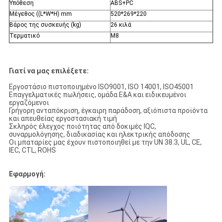
Υπόθεση
ABS+PC
Μέγεθος ((L*W*H) mm
520*269*220
Βάρος της συσκευής (kg)
26 κιλά
Τερματικό
M8
Γιατί να μας επιλέξετε:
Εργοστάσιο πιστοποιημένο ISO9001, ISO 14001, ISO45001
Επαγγελματικές πωλήσεις, ομάδα Ε&Α και ειδικευμένοι
εργαζόμενοι
Γρήγορη ανταπόκριση, έγκαιρη παράδοση, αξιόπιστα προϊόντα
και απευθείας εργοστασιακή τιμή
Σκληρός έλεγχος ποιότητας από δοκιμές IQC,
συναρμολόγησης, διαδικασίας και ηλεκτρικής απόδοσης
Οι μπαταρίες μας έχουν πιστοποιηθεί με την UN 38.3, UL, CE,
IEC, CTL, ROHS
Εφαρμογή: