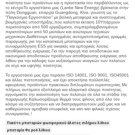
ποιότητα των προϊόντων και η προστασία του περιβάλλοντος ως
το κέντροΤο εργοστάσιο μας (Lanke New Energy) βρίσκεται στην
πόλη Dongguan, επαρχία Guangdong, Κίνα, γνωστή ως το
"Παγκόσμιο Εργοστάσιο" με βολική μεταφορά και αναπτυγμένες
βιομηχανίες υποστήριξης,που καλύπτει έκταση 10Υπάρχουν
περισσότεροι από 500 εργαζόμενοι, συμπεριλαμβανομένων
περισσότερων από 50 μεσαίων και ανώτερων τεχνικών
μηχανικών.Διαθέτουμε προηγμένες αυτοματοποιημένες γραμμές
παραγωγής για την κατασκευή μπαταριών και την
συναρμολόγηση ESS για οικιακές και εμπορικές λύσεις
αποθήκευσης ενέργειας.Για την παροχή πιο αποδοτικών και
οικονομικά αποδοτικών προϊόντων αποθήκευσης ενέργειας από
λιθίου για την κάλυψη των αυξανόμενων αναγκών των πελατών
σε ισχύ και υψηλής ποιότητας.
Το εργοστάσιό μας έχει περάσει ISO 14001, ISO 9001, ISO45001
και άλλες πιστοποιήσεις, και έχει αποκτήσει πολλαπλές
εφευρέσεις προϊόντων πρακτικών διπλωμάτων ευρεσιτεχνίας.Με
πλήρως αυτόματο εξοπλισμό και εξαιρετικό έλεγχο ποιότητας,
εγγυόμαστε την ικανοποίηση των πελατών σε όλα τα στάδια της
παραγωγής.Καλωσορίζουμε θερμά τους φίλους από όλο τον
κόσμο να συζητήσουν και να διαπραγματευτούν μαζί μας και να
καθιερώσουν αμοιβαία επωφελείς και win-win φιλικές σχέσεις
συνεργασίας.!
Πακέτο μπαταριών φωσφορικού άλατος σιδήρου λίθιου
μπαταρία Φε po4 λίθιου