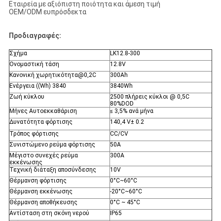
Εταιρεία με αξιόπιστη ποιότητα και άμεση τιμή
OEM/ODM ευπρόσδεκτα
Προδιαγραφές:
Σχήμα
LK12.8-300
Ονομαστική τάση
12.8V
Κανονική χωρητικότητα@0,2C
300Ah
Ενέργεια ((Wh) 3840
3840Wh
Ζωή κύκλου
2500 πλήρεις κύκλοι @ 0,5C
80%DOD
Μήνες Αυτοεκκαθάριση
≤ 3,5% ανά μήνα
Δυνατότητα φόρτισης
140,4 V± 0.2
Τρόπος φόρτισης
CC/CV
Συνιστώμενο ρεύμα φόρτισης
50Α
Μέγιστο συνεχές ρεύμα
300A
εκκένωσης
Τεχνική διάταξη αποσύνδεσης
10V
Θέρμανση φόρτισης
0°C~60°C
Θέρμανση εκκένωσης
-20°C~60°C
Θέρμανση αποθήκευσης
0°C ~ 45°C
Αντίσταση στη σκόνη νερού
IP65