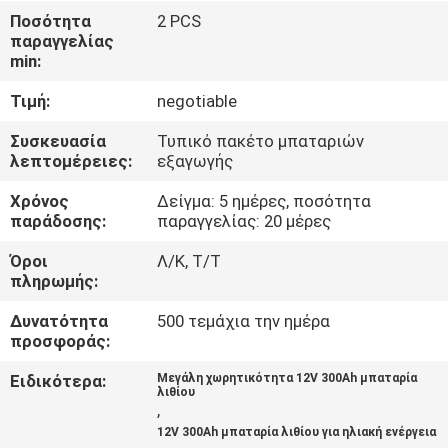
ΈΛΕΓΧΟΣ
Ποσότητα
2 PCS
παραγγελίας
ΠΟΙΌΤΗΤΑΣ
min:
Τιμή:
negotiable
ΕΠΙΚΟΙΝΩΝΉΣΤΕ
ΜΑΖΊ
Συσκευασία
Τυπικό πακέτο μπαταριών
λεπτομέρειες:
εξαγωγής
ΜΑΣ
Χρόνος
Δείγμα: 5 ημέρες, ποσότητα
παράδοσης:
παραγγελίας: 20 μέρες
ΕΙΔΉΣΕΙΣ
Όροι
Λ/Κ, Τ/Τ
πληρωμής:
ΖΗΤΉΣΤΕ
Δυνατότητα
500 τεμάχια την ημέρα
ΜΙΑ
προσφοράς:
ΠΡΟΣΦΟΡΆ
Ειδικότερα:
Μεγάλη χωρητικότητα 12V 300Ah μπαταρία
λιθίου
,
SITEMAP
12V 300Ah μπαταρία λιθίου για ηλιακή ενέργεια