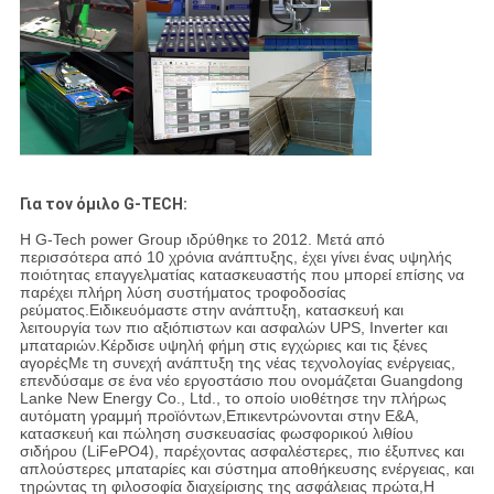
Για τον όμιλο G-TECH:
Η G-Tech power Group ιδρύθηκε το 2012. Μετά από
περισσότερα από 10 χρόνια ανάπτυξης, έχει γίνει ένας υψηλής
ποιότητας επαγγελματίας κατασκευαστής που μπορεί επίσης να
παρέχει πλήρη λύση συστήματος τροφοδοσίας
ρεύματος.Ειδικευόμαστε στην ανάπτυξη, κατασκευή και
λειτουργία των πιο αξιόπιστων και ασφαλών UPS, Inverter και
μπαταριών.Κέρδισε υψηλή φήμη στις εγχώριες και τις ξένες
αγορέςΜε τη συνεχή ανάπτυξη της νέας τεχνολογίας ενέργειας,
επενδύσαμε σε ένα νέο εργοστάσιο που ονομάζεται Guangdong
Lanke New Energy Co., Ltd., το οποίο υιοθέτησε την πλήρως
αυτόματη γραμμή προϊόντων,Επικεντρώνονται στην Ε&Α,
κατασκευή και πώληση συσκευασίας φωσφορικού λιθίου
σιδήρου (LiFePO4), παρέχοντας ασφαλέστερες, πιο έξυπνες και
απλούστερες μπαταρίες και σύστημα αποθήκευσης ενέργειας, και
τηρώντας τη φιλοσοφία διαχείρισης της ασφάλειας πρώτα,Η