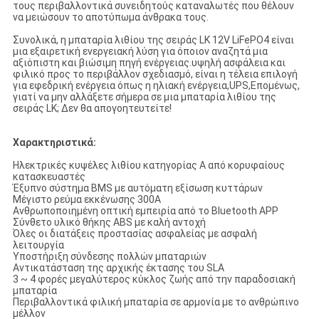
τους περιβαλλοντικά συνειδητούς καταναλωτές που θέλουν
να μειώσουν το αποτύπωμα άνθρακα τους.
Συνολικά, η μπαταρία λιθίου της σειράς LK 12V LiFePO4 είναι
μια εξαιρετική ενεργειακή λύση για όποιον αναζητά μια
αξιόπιστη και βιώσιμη πηγή ενέργειας.υψηλή ασφάλεια και
φιλικό προς το περιβάλλον σχεδιασμό, είναι η τέλεια επιλογή
για εφεδρική ενέργεια όπως η ηλιακή ενέργεια,
UPS,
Επομένως,
γιατί να μην αλλάξετε σήμερα σε μια μπαταρία λιθίου της
σειράς LK; Δεν θα απογοητευτείτε!
Χαρακτηριστικά:
Ηλεκτρικές κυψέλες λιθίου κατηγορίας Α από κορυφαίους
κατασκευαστές
Έξυπνο σύστημα BMS με αυτόματη εξίσωση κυττάρων
Μέγιστο ρεύμα εκκένωσης 300A
Ανθρωποποιημένη οπτική εμπειρία από το Bluetooth APP
Σύνθετο υλικό θήκης ABS με καλή αντοχή
Όλες οι διατάξεις προστασίας ασφαλείας με ασφαλή
λειτουργία
Υποστήριξη σύνδεσης πολλών μπαταριών
Αντικατάσταση της αρχικής έκτασης του SLA
3 ~ 4 φορές μεγαλύτερος κύκλος ζωής από την παραδοσιακή
μπαταρία
Περιβαλλοντικά φιλική μπαταρία σε αρμονία με το ανθρώπινο
μέλλον