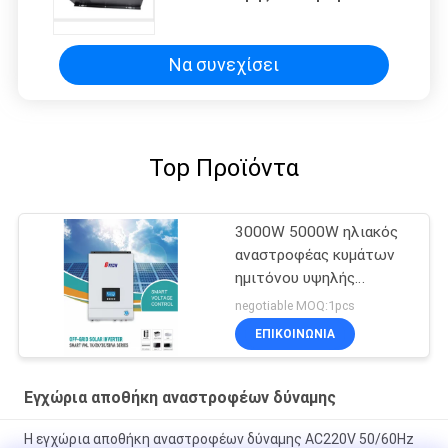
σχέδιο φορτιστών μπαταριών
εγχώριων αποθηκών έξυπνο
Να συνεχίσει
Top Προϊόντα
3000W 5000W ηλιακός
αναστροφέας κυμάτων
ημιτόνου υψηλής
συχνότητας καθαρός με
negotiable MOQ:1pcs
MPPT
ΕΠΙΚΟΙΝΩΝΙΑ
Εγχώρια αποθήκη αναστροφέων δύναμης
Η εγχώρια αποθήκη αναστροφέων δύναμης AC220V 50/60Hz