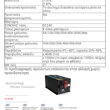
Ικανότητα
(120%
(140%
Overcurrent προστασία
Το σύστημα διακόπτει αυτόματα μέσα σε
20ms
Προστασία
Ναι
βραχυκυκλώματος
Μπαταρία
ΣΥΝΕΧΗΣ τάση
DC24V
Τύπος μπαταριών
8 τύποι μπαταριών
Ρεύμα χρέωσης
5A/10A/20A/30A/45A (60A) Max
εναλλασσόμενου
ρεύματος
Ηλιακό ρεύμα χρέωσης
10A/20A/30A/40A/50A/60A
(MPPT)
Περιβάλλον
Θερμοκρασία 0℃~40℃, υγρασία 20%~90%
Θορυβώδες επίπεδο
≤ 40dB (1m)
Ύψος
≤ 1000m (το ύψος υπερβαίνει 1000m, πλήρης
ισχύ δεν μπορεί να φθάσει)
NW. (κλ)
21
Οι προδιαγραφές προϊόντων υπόκεινται στην αλλαγή χωρίς
προειδοποίηση.