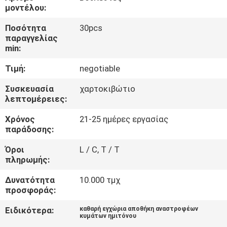
ΈΛΕΓΧΟΣ
μοντέλου:
ΠΟΙΌΤΗΤΑΣ
Ποσότητα
30pcs
παραγγελίας
min:
ΕΠΙΚΟΙΝΩΝΉΣΤΕ
Τιμή:
negotiable
ΜΑΖΊ
ΜΑΣ
Συσκευασία
χαρτοκιβώτιο
λεπτομέρειες:
Χρόνος
21-25 ημέρες εργασίας
ΕΙΔΉΣΕΙΣ
παράδοσης:
Όροι
L / C, T / T
ΖΗΤΉΣΤΕ
πληρωμής:
ΜΙΑ
Δυνατότητα
10.000 τμχ
ΠΡΟΣΦΟΡΆ
προσφοράς:
Ειδικότερα:
καθαρή εγχώρια αποθήκη αναστροφέων
κυμάτων ημιτόνου
SITEMAP
,