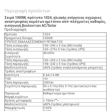
Περιγραφή προϊόντων
Σειρά 1000W, πρότυπο 1024, ηλιακής ενέργειας εγχώριος
αναστροφέας κυμάτων ημιτόνου από-πλέγματος καθαρός,
εισαγωγή βουλευτών AC/Solar
Προδιαγραφή:
Πρότυπο
1024
Πραγματική δύναμη
1000W
ΤΡΌΠΟΣ ΕΝΑΛΛΑΣΣΌΜΕΝΟΥ ΡΕΎΜΑΤΟΣ
Τάση εισαγωγής
100~290 ± 5 Vac (INV.mode)
Τάση εισαγωγής
160~275± 5 Vac (τρόπος UPS)
Εισαγωγή
45-65Hz
Συχνότητα
Τάση παραγωγής
160~265 ± 5 Vac (INV.mode)
Τάση παραγωγής
198~242 ± 5 Vac (τρόπος UPS)
Αποδοτικότητα
≥96% (τρόπος εναλλασσόμενου ρεύματος)
Τρόπος αναστροφέων
Ικανότητα
0.6A/14.4W
THD
<3>
Τάση παραγωγής
230Vac
Συχνότητα παραγωγής
50 ± 0.1Hz/60± 0.1Hz (αυτοκίνητο που
αισθάνεται)
Παραγωγή
Καθαρό κύμα ημιτόνου
Μορφή κυμάτων
Χρόνος μεταφοράς
< 10ms="">
Αποδοτικότητα
≥80% (τρόπος μπαταριών)
Υπερφόρτωση
(100%