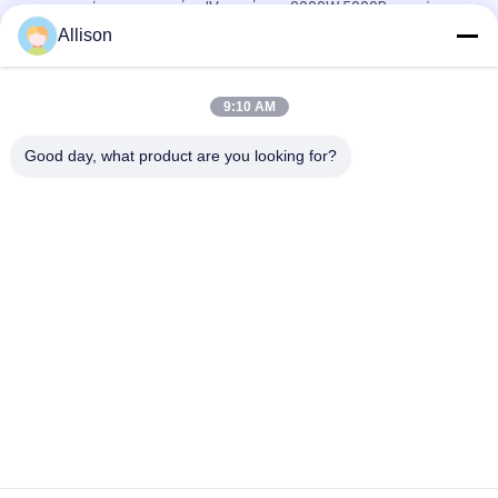
τροποποίησε τη σειρά σ. IV κυμάτων 3000W 5000B ημιτόνου
Allison
XL εγχώρια αποθήκη αναστροφέων κυμάτων ημιτόνου σειράς
καθαρή, αναστροφέας για την εγχώρια χρήση
9:10 AM
επίδειξη εγχώριων αποθηκών LCD αναστροφέων δύναμης
800VA 640W με 2 έτη εξουσιοδότησης
Good day, what product are you looking for?
Λαϊκή κατηγορία
Όλα
Καθαρή Γραμμή 
Γ Τεχνολογίας UPS
Διαλογικό UPS 
Κυμάτων Ημιτόνου
Υψηλής Συχνότητας 
PWM UPS
Online UPS
Μορφωματικό Σε 
Χαμηλή Συχνότητα 
Απευθείας Σύνδεση 
Online UPS
UPS
Εγχώρια Αποθήκη 
Μίνι Συνεχές Ρεύμα 
Αναστροφέων 
UPS