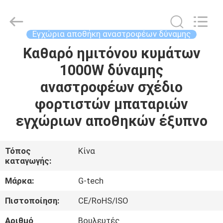
G-
TECH
POWER
GROUP.
All
Εγχώρια αποθήκη αναστροφέων δύναμης
Rights
Reserved.
Καθαρό ημιτόνου κυμάτων
ΣΠΊΤΙ
1000W δύναμης
ΠΡΟΪΌΝΤΑ
αναστροφέων σχέδιο
φορτιστών μπαταριών
ΣΧΕΤΙΚΆ
εγχώριων αποθηκών έξυπνο
ΜΕ
ΕΜΆΣ
Τόπος
Κίνα
καταγωγής:
ΕΠΙΣΚΕΨΉ
Μάρκα:
G-tech
ΕΡΓΟΣΤΑΣΊΟΥ
Πιστοποίηση:
CE/RoHS/ISO
Αριθμό
Βουλευτές