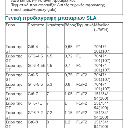
ABS και UL94-V0 είναι προαιρετικός
Τερματικό που σφραγίζει: Διπλές τεχνικές σφράγισης
(mechanical+epoxy gule)
Γενική προδιαγραφή μπαταριών SLA
Σειρά
Πρότυπο
Ικανότητα
Βάρος
Τερματικό
Μέγεθος
(L*W*H)
Σειρά της
Gt6-4
4
0,65
F1
70*47*
GT
101(107)
Σειρά της
GT6-4.5
4.5
0,72
F1
70*47*
GT
101(107)
Σειρά της
GT6-4.5E
4.5
0,7
F1
70*47*
GT
101(107)
Σειρά της
Gt6-5
5
0,75
F1/F2
70*47*
GT
101(107)
Σειρά της
GT6-5.5
5.3
0,8
F1/F2
70*47*
GT
101(107)
Σειρά της
Gt6-7
7
1.05
F1/F2
151*34*
GT
94(100)
Σειρά της
GT6-7E
7
1
F1/F2
151*34*
GT
94(100)
Σειρά της
GT6-7.2
7.2
1.15
F1/F2
151*34*
GT
94(100)
Σειρά της
Gt6-8
8
1.2
F1/F2
151*34*
GT
94(100)