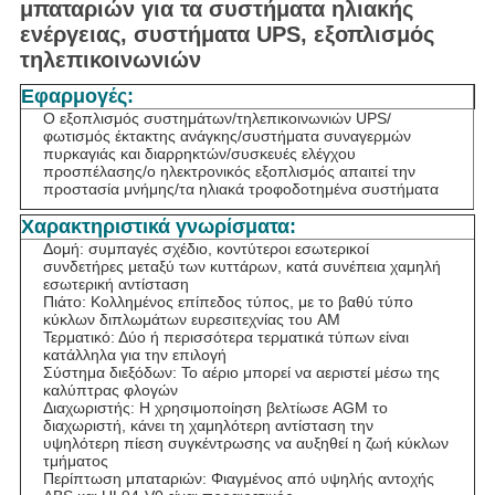
μπαταριών για τα συστήματα ηλιακής
ενέργειας, συστήματα UPS, εξοπλισμός
τηλεπικοινωνιών
Εφαρμογές:
Ο εξοπλισμός συστημάτων/τηλεπικοινωνιών UPS/
φωτισμός έκτακτης ανάγκης/συστήματα συναγερμών
πυρκαγιάς και διαρρηκτών/συσκευές ελέγχου
προσπέλασης/ο ηλεκτρονικός εξοπλισμός απαιτεί την
προστασία μνήμης/τα ηλιακά τροφοδοτημένα συστήματα
Χαρακτηριστικά γνωρίσματα:
Δομή: συμπαγές σχέδιο, κοντύτεροι εσωτερικοί
συνδετήρες μεταξύ των κυττάρων, κατά συνέπεια χαμηλή
εσωτερική αντίσταση
Πιάτο: Κολλημένος επίπεδος τύπος, με το βαθύ τύπο
κύκλων διπλωμάτων ευρεσιτεχνίας του AM
Τερματικό: Δύο ή περισσότερα τερματικά τύπων είναι
κατάλληλα για την επιλογή
Σύστημα διεξόδων: Το αέριο μπορεί να αεριστεί μέσω της
καλύπτρας φλογών
Διαχωριστής: Η χρησιμοποίηση βελτίωσε AGM το
διαχωριστή, κάνει τη χαμηλότερη αντίσταση την
υψηλότερη πίεση συγκέντρωσης να αυξηθεί η ζωή κύκλων
τμήματος
Περίπτωση μπαταριών: Φιαγμένος από υψηλής αντοχής