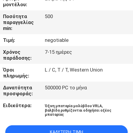
ΈΛΕΓΧΟΣ
μοντέλου:
ΠΟΙΌΤΗΤΑΣ
Ποσότητα
500
παραγγελίας
min:
ΕΠΙΚΟΙΝΩΝΉΣΤΕ
Τιμή:
negotiable
ΜΑΖΊ
ΜΑΣ
Χρόνος
7-15 ημέρες
παράδοσης:
Όροι
L / C, T / T, Western Union
ΕΙΔΉΣΕΙΣ
πληρωμής:
Δυνατότητα
500000 PC το μήνα
ΖΗΤΉΣΤΕ
προσφοράς:
ΜΙΑ
Ειδικότερα:
,
Όξινη μπαταρία μολύβδου VRLA
ΠΡΟΣΦΟΡΆ
βαλβίδα ρυθμίζονται οδηγήσει οξέος
μπαταρίας
SITEMAP
ΚΑΛΎΤΕΡΗ ΤΙΜΉ