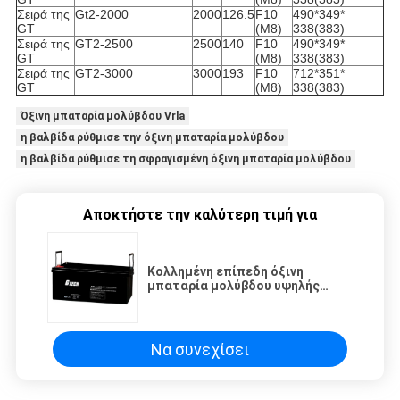
Σειρά της
Gt2-2000
2000
126.5
F10
490*349*
GT
(M8)
338(383)
Σειρά της
GT2-2500
2500
140
F10
490*349*
GT
(M8)
338(383)
Σειρά της
GT2-3000
3000
193
F10
712*351*
GT
(M8)
338(383)
Όξινη μπαταρία μολύβδου Vrla
η βαλβίδα ρύθμισε την όξινη μπαταρία μολύβδου
η βαλβίδα ρύθμισε τη σφραγισμένη όξινη μπαταρία μολύβδου
Αποκτήστε την καλύτερη τιμή για
Κολλημένη επίπεδη όξινη
μπαταρία μολύβδου υψηλής
ικανότητας τύπων, AGM VRLA
βαθιά μπαταρία κύκλων
Να συνεχίσει