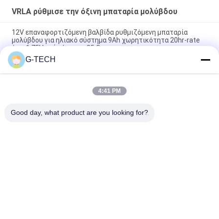
VRLA ρύθμισε την όξινη μπαταρία μολύβδου
12V επαναφορτιζόμενη βαλβίδα ρυθμιζόμενη μπαταρία
μολύβδου για ηλιακό σύστημα 9Ah χωρητικότητα 20hr-rate
έως 1,75V ανά κύτταρο 25 C
G-TECH
2.55 Kg 12V 9Ah VRLA type lead acid battery for
UPS,Telecom,solar system,alarm system
4:41 PM
2.05kg weight 12v sealed valve regulated rechargeable
battery for ups, telecom, alarm system and solar system
Good day, what product are you looking for?
Λαϊκή κατηγορία
Όλα
Καθαρή Γραμμή 
Γ Τεχνολογίας UPS
Διαλογικό UPS 
Κυμάτων Ημιτόνου
Υψηλής Συχνότητας 
PWM UPS
Online UPS
Μορφωματικό Σε 
Χαμηλή Συχνότητα 