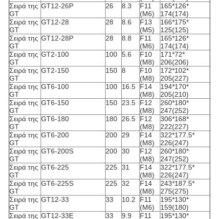
Σειρά της
GT12-26P
26
8.3
F11
165*126*
GT
(M6)
174(174)
Σειρά της
GT12-28
28
8.6
F13
166*175*
GT
(M5)
125(125)
Σειρά της
GT12-28P
28
8.8
F11
165*126*
GT
(M6)
174(174)
Σειρά της
GT2-100
100
5.6
F10
171*72*
GT
(M8)
206(206)
Σειρά της
GT2-150
150
8
F10
172*102*
GT
(M8)
205(227)
Σειρά της
GT6-100
100
16.5
F14
194*170*
GT
(M8)
205(210)
Σειρά της
GT6-150
150
23.5
F12
260*180*
GT
(M8)
247(252)
Σειρά της
GT6-180
180
26.5
F12
306*168*
GT
(M8)
222(227)
Σειρά της
GT6-200
200
29
F14
322*177.5*
GT
(M8)
226(247)
Σειρά της
GT6-200S
200
30
F12
260*180*
GT
(M8)
247(252)
Σειρά της
GT6-225
225
31
F14
322*177.5*
GT
(M8)
226(247)
Σειρά της
GT6-225S
225
32
F14
243*187.5*
GT
(M8)
275(275)
Σειρά της
GT12-33
33
10.2
F11
195*130*
GT
(M6)
159(180)
Σειρά της
GT12-33E
33
9.9
F11
195*130*