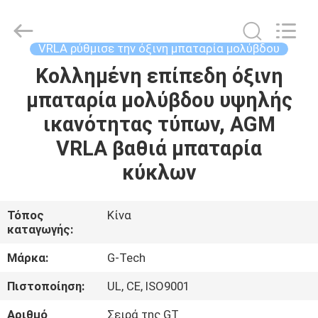
G-
TECH
POWER
GROUP.
All
VRLA ρύθμισε την όξινη μπαταρία μολύβδου
Rights
Reserved.
Κολλημένη επίπεδη όξινη
ΣΠΊΤΙ
μπαταρία μολύβδου υψηλής
ΠΡΟΪΌΝΤΑ
ικανότητας τύπων, AGM
VRLA βαθιά μπαταρία
ΣΧΕΤΙΚΆ
κύκλων
ΜΕ
ΕΜΆΣ
Τόπος
Κίνα
καταγωγής:
ΕΠΙΣΚΕΨΉ
Μάρκα:
G-Tech
ΕΡΓΟΣΤΑΣΊΟΥ
Πιστοποίηση:
UL, CE, ISO9001
Αριθμό
Σειρά της GT