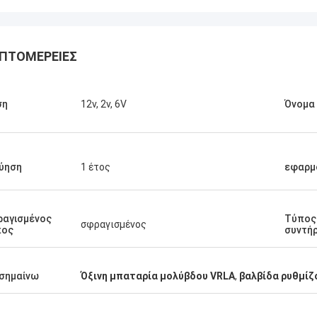
ΠΤΟΜΈΡΕΙΕΣ
ση
12v, 2v, 6V
Όνομα
Stamatis Ελλάδα
πολύ ικανοποιημένος με τα
τα γ-τεχνολογία, η ποιότητα είναι
ύηση
1 έτος
εφαρμ
ψηλή και σταθερή, και με την καλή
ία, το εκτιμώ!
ραγισμένος
Τύπος
σφραγισμένος
πος
συντή
σημαίνω
Όξινη μπαταρία μολύβδου VRLA
,
βαλβίδα ρυθμίζ