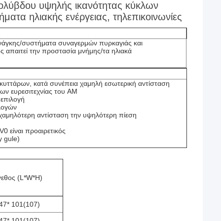
ολύβδου υψηλής ικανότητας κύκλων
ματα ηλιακής ενέργειας, τηλεπικοινωνίες
νάγκης/συστήματα συναγερμών πυρκαγιάς και
 απαιτεί την προστασία μνήμης/τα ηλιακά
 κυττάρων, κατά συνέπεια χαμηλή εσωτερική αντίσταση
ων ευρεσιτεχνίας του AM
 επιλογή
λογών
 χαμηλότερη αντίσταση την υψηλότερη πίεση
0 είναι προαιρετικός
y gule)
εθος (L*W*H)
47* 101(107)
47* 101(107)