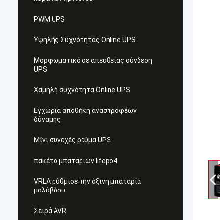
PWM UPS
Υψηλής Συχνότητας Online UPS
Μορφωματικό σε απευθείας σύνδεση
UPS
Χαμηλή συχνότητα Online UPS
Εγχώρια αποθήκη αναστροφέων
δύναμης
Μίνι συνεχές ρεύμα UPS
πακέτο μπαταριών lifepo4
VRLA ρύθμισε την όξινη μπαταρία
μολύβδου
Σειρά AVR