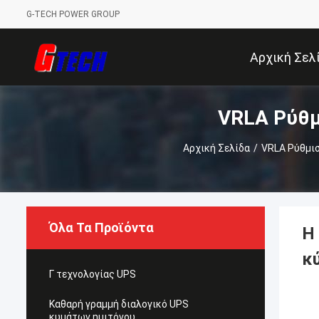
G-TECH POWER GROUP
Αρχική Σελ
VRLA Ρύθμ
Αρχική Σελίδα
/
VRLA Ρύθμι
Όλα Τα Προϊόντα
Η
κ
Γ τεχνολογίας UPS
Καθαρή γραμμή διαλογικό UPS
κυμάτων ημιτόνου