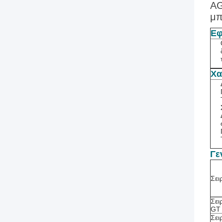
AG
μπ
Εφ
Χα
Γε
Σει
Σει
GT
Σει