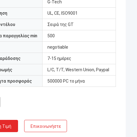
G-Tech
ηση
UL, CE, ISO9001
οντέλου
Σειρά της GT
 παραγγελίας min
500
negotiable
παράδοσης
7-15 ημέρες
ρωμής
L/C, T/T, Western Union, Paypal
ητα προσφοράς
500000 PC το μήνα
η Τιμή
Επικοινωνήστε