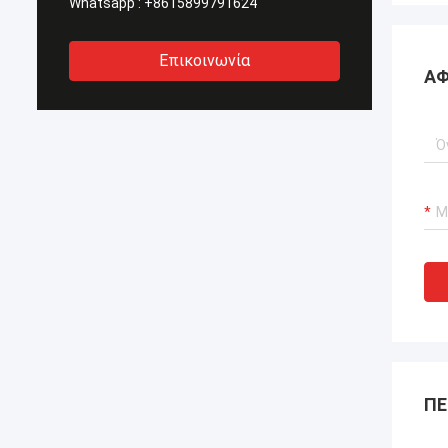
Whatsapp :
+8615899791624
Επικοινωνία
ΑΦ
ΠΕ