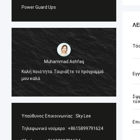
Power Guard Ups
ΛΕ
Τά
Muhammad Ashfaq
Είμαι 
Καλή ποιότητα. Ταιριάξτε το πρόγραμμά
προϊόν
Εγγ
μου καλά.
πολύ υ
υπηρεσ
Σφ
τύ
Υπεύθυνος Επικοινωνίας :
Sky Lee
Επι
Τηλεφωνικό νούμερο :
+8615899791624