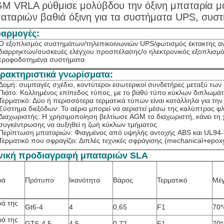
M VRLA ρύθμισε μολύβδου την όξινη μπαταρία μ
αταριών βαθιά όξινη για τα συστήματα UPS, συστή
αρμογές:
Ο εξοπλισμός συστημάτων/τηλεπικοινωνιών UPS/φωτισμός έκτακτης α
διαρρηκτών/συσκευές ελέγχου προσπέλασης/ο ηλεκτρονικός εξοπλισμός
τροφοδοτημένα συστήματα
ρακτηριστικά γνωρίσματα:
Δομή: συμπαγές σχέδιο, κοντύτεροι εσωτερικοί συνδετήρες μεταξύ των
Πιάτο: Κολλημένος επίπεδος τύπος, με το βαθύ τύπο κύκλων διπλωμάτ
Τερματικό: Δύο ή περισσότερα τερματικά τύπων είναι κατάλληλα για την
Σύστημα διεξόδων: Το αέριο μπορεί να αεριστεί μέσω της καλύπτρας φ
Διαχωριστής: Η χρησιμοποίηση βελτίωσε AGM το διαχωριστή, κάνει τη
συγκέντρωσης να αυξηθεί η ζωή κύκλων τμήματος
Περίπτωση μπαταριών: Φιαγμένος από υψηλής αντοχής ABS και UL94-V
Τερματικό που σφραγίζει: Διπλές τεχνικές σφράγισης (mechanical+epox
νική προδιαγραφή μπαταριών SLA
ρά
Πρότυπο
Ικανότητα
Βάρος
Τερματικό
Μέγ
ρά της
Gt6-4
4
0,65
F1
70*
ρά της
GT6-4.5
4.5
0,72
F1
70*