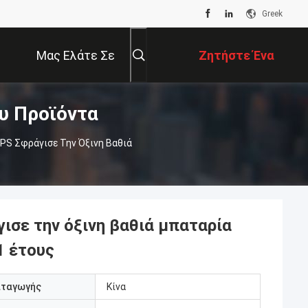
Greek
Μας Ελάτε Σε
Ζητήστε Ένα
υ Προϊόντα
Επαφή Με
Απόσπασμα
PS Σφράγισε Την Όξινη Βαθιά
ισε την όξινη βαθιά μπαταρία
1 έτους
αταγωγής
Κίνα