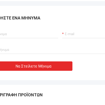
ΉΣΤΕ ΈΝΑ ΜΉΝΥΜΑ
Να Στείλετε Μήνυμα
ΡΙΓΡΑΦΉ ΠΡΟΪΌΝΤΩΝ