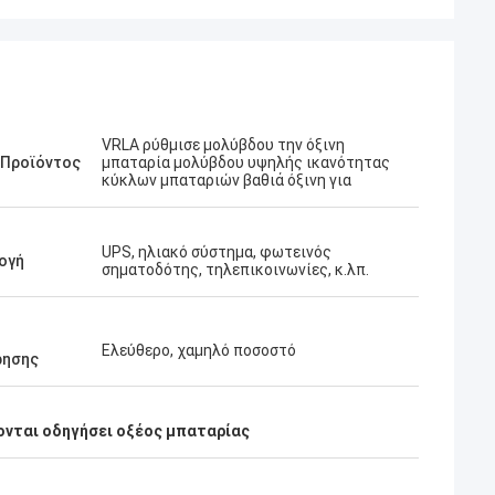
VRLA ρύθμισε μολύβδου την όξινη
 Προϊόντος
μπαταρία μολύβδου υψηλής ικανότητας
κύκλων μπαταριών βαθιά όξινη για
UPS, ηλιακό σύστημα, φωτεινός
ογή
σηματοδότης, τηλεπικοινωνίες, κ.λπ.
Ελεύθερο, χαμηλό ποσοστό
ρησης
ονται οδηγήσει οξέος μπαταρίας