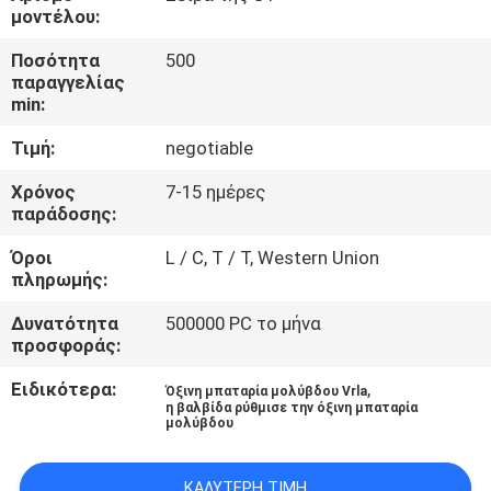
ΈΛΕΓΧΟΣ
μοντέλου:
ΠΟΙΌΤΗΤΑΣ
Ποσότητα
500
παραγγελίας
min:
ΕΠΙΚΟΙΝΩΝΉΣΤΕ
Τιμή:
negotiable
ΜΑΖΊ
ΜΑΣ
Χρόνος
7-15 ημέρες
παράδοσης:
Όροι
L / C, T / T, Western Union
ΕΙΔΉΣΕΙΣ
πληρωμής:
Δυνατότητα
500000 PC το μήνα
ΖΗΤΉΣΤΕ
προσφοράς:
ΜΙΑ
Ειδικότερα:
,
Όξινη μπαταρία μολύβδου Vrla
ΠΡΟΣΦΟΡΆ
η βαλβίδα ρύθμισε την όξινη μπαταρία
μολύβδου
SITEMAP
ΚΑΛΎΤΕΡΗ ΤΙΜΉ