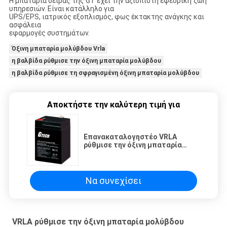
Η μπαταρία σειράς της GT έχει την αξιόπιστη εφεδρική ζωή
υπηρεσιών. Είναι κατάλληλο για
UPS/EPS, ιατρικός εξοπλισμός, φως έκτακτης ανάγκης και
ασφάλεια
εφαρμογές συστημάτων.
Όξινη μπαταρία μολύβδου Vrla
η βαλβίδα ρύθμισε την όξινη μπαταρία μολύβδου
η βαλβίδα ρύθμισε τη σφραγισμένη όξινη μπαταρία μολύβδου
Αποκτήστε την καλύτερη τιμή για
Επανακαταλογηστέο VRLA
ρύθμισε την όξινη μπαταρία
μολύβδου, όξινη μπαταρία
μολύβδου υψηλής ικανότητας
Να συνεχίσει
VRLA ρύθμισε την όξινη μπαταρία μολύβδου