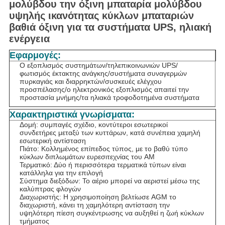
μολύβδου την όξινη μπαταρία μολύβδου
υψηλής ικανότητας κύκλων μπαταριών
βαθιά όξινη για τα συστήματα UPS, ηλιακή
ενέργεια
Εφαρμογές:
Ο εξοπλισμός συστημάτων/τηλεπικοινωνιών UPS/
φωτισμός έκτακτης ανάγκης/συστήματα συναγερμών
πυρκαγιάς και διαρρηκτών/συσκευές ελέγχου
προσπέλασης/ο ηλεκτρονικός εξοπλισμός απαιτεί την
προστασία μνήμης/τα ηλιακά τροφοδοτημένα συστήματα
Χαρακτηριστικά γνωρίσματα:
Δομή: συμπαγές σχέδιο, κοντύτεροι εσωτερικοί
συνδετήρες μεταξύ των κυττάρων, κατά συνέπεια χαμηλή
εσωτερική αντίσταση
Πιάτο: Κολλημένος επίπεδος τύπος, με το βαθύ τύπο
κύκλων διπλωμάτων ευρεσιτεχνίας του AM
Τερματικό: Δύο ή περισσότερα τερματικά τύπων είναι
κατάλληλα για την επιλογή
Σύστημα διεξόδων: Το αέριο μπορεί να αεριστεί μέσω της
καλύπτρας φλογών
Διαχωριστής: Η χρησιμοποίηση βελτίωσε AGM το
διαχωριστή, κάνει τη χαμηλότερη αντίσταση την
υψηλότερη πίεση συγκέντρωσης να αυξηθεί η ζωή κύκλων
τμήματος