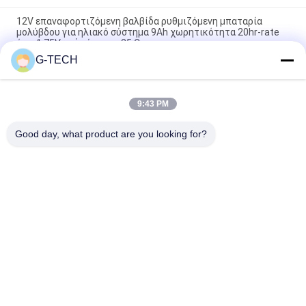
12V επαναφορτιζόμενη βαλβίδα ρυθμιζόμενη μπαταρία
μολύβδου για ηλιακό σύστημα 9Ah χωρητικότητα 20hr-rate
έως 1,75V ανά κύτταρο 25 C
G-TECH
2.55 Kg 12V 9Ah VRLA type lead acid battery for
UPS,Telecom,solar system,alarm system
9:43 PM
2.05kg weight 12v sealed valve regulated rechargeable
battery for ups, telecom, alarm system and solar system
Good day, what product are you looking for?
Λαϊκή κατηγορία
Όλα
Καθαρή Γραμμή 
Γ Τεχνολογίας UPS
Διαλογικό UPS 
Κυμάτων Ημιτόνου
Υψηλής Συχνότητας 
PWM UPS
Online UPS
Μορφωματικό Σε 
Χαμηλή Συχνότητα 
Απευθείας Σύνδεση 
Online UPS