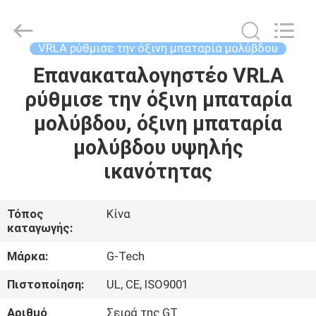
G-
TECH
POWER
GROUP.
All
VRLA ρύθμισε την όξινη μπαταρία μολύβδου
Rights
Reserved.
Επανακαταλογηστέο VRLA
ΣΠΊΤΙ
ρύθμισε την όξινη μπαταρία
ΠΡΟΪΌΝΤΑ
μολύβδου, όξινη μπαταρία
μολύβδου υψηλής
ΣΧΕΤΙΚΆ
ικανότητας
ΜΕ
ΕΜΆΣ
Τόπος
Κίνα
καταγωγής:
ΕΠΙΣΚΕΨΉ
Μάρκα:
G-Tech
ΕΡΓΟΣΤΑΣΊΟΥ
Πιστοποίηση:
UL, CE, ISO9001
Αριθμό
Σειρά της GT