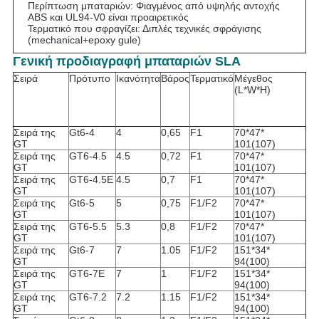
Περίπτωση μπαταριών: Φιαγμένος από υψηλής αντοχής
ABS και UL94-V0 είναι προαιρετικός
Τερματικό που σφραγίζει: Διπλές τεχνικές σφράγισης
(mechanical+epoxy gule)
Γενική προδιαγραφή μπαταριών SLA
Σειρά
Πρότυπο
Ικανότητα
Βάρος
Τερματικό
Μέγεθος
(L*W*H)
Σειρά της
Gt6-4
4
0,65
F1
70*47*
GT
101(107)
Σειρά της
GT6-4.5
4.5
0,72
F1
70*47*
GT
101(107)
Σειρά της
GT6-4.5E
4.5
0,7
F1
70*47*
GT
101(107)
Σειρά της
Gt6-5
5
0,75
F1/F2
70*47*
GT
101(107)
Σειρά της
GT6-5.5
5.3
0,8
F1/F2
70*47*
GT
101(107)
Σειρά της
Gt6-7
7
1.05
F1/F2
151*34*
GT
94(100)
Σειρά της
GT6-7E
7
1
F1/F2
151*34*
GT
94(100)
Σειρά της
GT6-7.2
7.2
1.15
F1/F2
151*34*
GT
94(100)