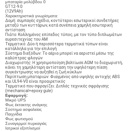
GT12-9.0
(12V9Ah)
Χαρακτηριστικά γνωρίσματα:
Δομή: συμπαγές σχέδιο, κοντύτεροι εσωτερικοί συνδετήρες
μεταξύ των κυττάρων, κατά συνέπεια χαμηλή εσωτερική
αντίσταση
Πιάτο: Κολλημένος επίπεδος τύπος, με τον τύπο διπλωμάτων
ευρεσιτεχνίας του AM
Τερματικό: Δύο ή περισσότερα τερματικά τύπων είναι
κατάλληλα για την επιλογή
Σύστημα διεξόδων: Το αέριο μπορεί να αεριστεί μέσω της
καλύπτρας φλογών
Διαχωριστής: Η χρησιμοποίηση βελτίωσε AGM το διαχωριστή,
κάνει τη χαμηλότερη αντίσταση την υψηλότερη πίεση
συγκέντρωσης να αυξηθεί η ζωή κύκλων
Περίπτωση μπαταριών: Φιαγμένος από υψηλής αντοχής ABS
και UL94-V0 είναι προαιρετικός
Τερματικό που σφραγίζει: Διπλές τεχνικές σφράγισης
(mechanical+epoxy gule)
Εφαρμογή:
Μικρό UPS
Φως έκτακτης ανάγκης
Σύστημα ασφαλείας
Παιχνίδια
Φως φωτισμού
Συναγερμοί πυρκαγιάς
Ιατρικοί εξοπλισμοί