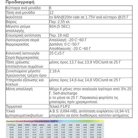
Προδιαγραφή
Κύτταρα ανά μονάδα
6
Τάση ανά μονάδα
12
Ικανότητα
το 9Ah@20hr-rate σε 1.75V ανά κύτταρο @25 Γ
Βάρος
Περ. 2,55 κλ
Μέγιστο ρεύμα
90A (5 SEC)
απαλλαγής
Εσωτερική αντίσταση
Περ. 18 mΩ
Λειτουργούσα σειρά
Απαλλαγή: -20 C~60 Γ
θερμοκρασίας
Δαπάνη: 0 C~50 Γ
Αποθήκευση: -20 C~60 Γ
Κανονική λειτουργία
25 C±5 Γ
Σειρά θερμοκρασίας
Τάση χρέωσης
μέσος όρος 13,7 έως 13,9 VDC/unit σε 25 Γ
επιπλεόντων σωμάτων
Συνιστώμενο μέγιστο
2.16 Α
Χρεώνοντας τρέχον όριο
Υπηρεσία εξίσωσης και
μέσος όρος 14,6 έως 14,8 VDC/unit σε 25 Γ
κύκλων
Μόνη απαλλαγή
Μέχρι 6 μήνες στην αναλογία λιγότερο από 3% 25
Γ. Self-discharge
ο το μήνα σε 25 Γ. Παρακαλώ φορτίστε τις
μπαταρίες πρίν χρησιμοποιεί.
Τερματικό
Τελικό F1/F2
Υλικό
A.B.S.
(Ul94-HB), αντίσταση ευφλέκτου UL94-V1
εμπορευματοκιβωτίων
μπορέστε να είστε διαθέσιμος κατόπιν αιτήματος.