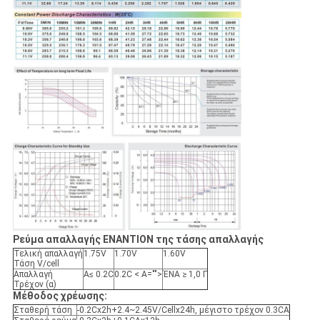
Ρεύμα απαλλαγής ΕΝΑΝΤΙΟΝ της τάσης απαλλαγής
Τελική απαλλαγή
1.75V
1.70V
1.60V
Τάση V/cell
Απαλλαγή
A≤ 0.2C
0.2C < A="">
ΈΝΑ ≥ 1,0 Γ
Τρέχον (α)
Μέθοδος χρέωσης:
Σταθερή τάση
-0.2Cx2h+2.4~2.45V/Cellx24h, μέγιστο τρέχον 0.3CA