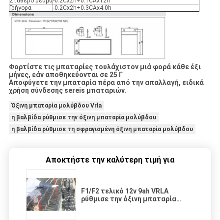
Σταθερό ρεύμα
-0.2Cx2h+0.1CAx12h
Γρήγορα
-0.2Cx2h+0.3CAx4.0h
Φορτίστε τις μπαταρίες τουλάχιστον μιά φορά κάθε έξι
μήνες, εάν αποθηκεύονται σε 25 Γ
Αποφύγετε την μπαταρία πέρα από την απαλλαγή, ειδικά
χρήση σύνδεσης sereis μπαταριών.
Όξινη μπαταρία μολύβδου Vrla
η βαλβίδα ρύθμισε την όξινη μπαταρία μολύβδου
η βαλβίδα ρύθμισε τη σφραγισμένη όξινη μπαταρία μολύβδου
Αποκτήστε την καλύτερη τιμή για
F1/F2 τελικό 12v 9ah VRLA
ρύθμισε την όξινη μπαταρία
μολύβδου