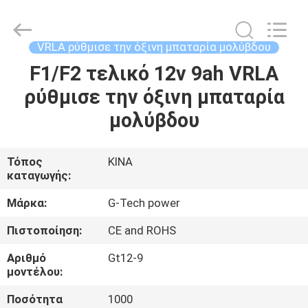
G-
TECH
POWER
GROUP.
All
VRLA ρύθμισε την όξινη μπαταρία μολύβδου
Rights
Reserved.
F1/F2 τελικό 12v 9ah VRLA
ΣΠΊΤΙ
ρύθμισε την όξινη μπαταρία
ΠΡΟΪΌΝΤΑ
μολύβδου
ΣΧΕΤΙΚΆ
Τόπος
ΚΙΝΑ
καταγωγής:
ΜΕ
ΕΜΆΣ
Μάρκα:
G-Tech power
Πιστοποίηση:
CE and ROHS
ΕΠΙΣΚΕΨΉ
Αριθμό
Gt12-9
ΕΡΓΟΣΤΑΣΊΟΥ
μοντέλου:
Ποσότητα
1000