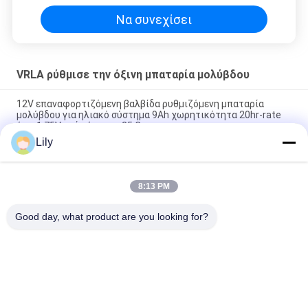
Να συνεχίσει
VRLA ρύθμισε την όξινη μπαταρία μολύβδου
12V επαναφορτιζόμενη βαλβίδα ρυθμιζόμενη μπαταρία
μολύβδου για ηλιακό σύστημα 9Ah χωρητικότητα 20hr-rate
έως 1,75V ανά κύτταρο 25 C
Lily
2.55 Kg 12V 9Ah VRLA type lead acid battery for
UPS,Telecom,solar system,alarm system
8:13 PM
2.05kg weight 12v sealed valve regulated rechargeable
battery for ups, telecom, alarm system and solar system
Good day, what product are you looking for?
Λαϊκή κατηγορία
Όλα
Καθαρή Γραμμή 
Γ Τεχνολογίας UPS
Διαλογικό UPS 