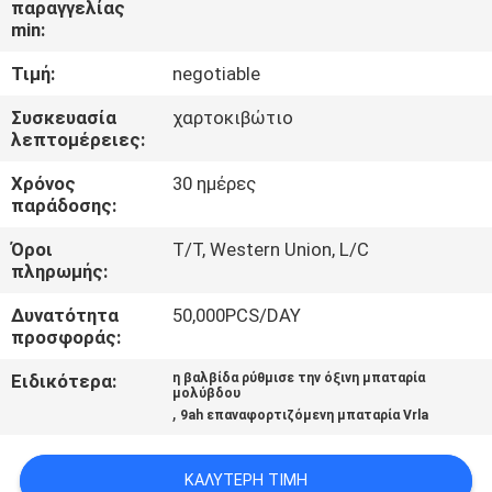
παραγγελίας
ΈΛΕΓΧΟΣ
min:
ΠΟΙΌΤΗΤΑΣ
Τιμή:
negotiable
ΕΠΙΚΟΙΝΩΝΉΣΤΕ
Συσκευασία
χαρτοκιβώτιο
λεπτομέρειες:
ΜΑΖΊ
Χρόνος
30 ημέρες
ΜΑΣ
παράδοσης:
Όροι
T/T, Western Union, L/C
ΕΙΔΉΣΕΙΣ
πληρωμής:
Δυνατότητα
50,000PCS/DAY
ΖΗΤΉΣΤΕ
προσφοράς:
ΜΙΑ
Ειδικότερα:
η βαλβίδα ρύθμισε την όξινη μπαταρία
μολύβδου
ΠΡΟΣΦΟΡΆ
,
9ah επαναφορτιζόμενη μπαταρία Vrla
SITEMAP
ΚΑΛΎΤΕΡΗ ΤΙΜΉ