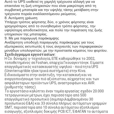
Αυτό το UPS υιοθετεί τη χαμηλή τρέχουσα αλλαγή για να
επεκτείνει τη ζωή υπηρεσιών που είναι μακρύτερη από τη
συμβατική μπαταρία και την υψηλής τάσης μετάβαση στην
τρέχουσα πορεία εναλλασσόμενου ρεύματος.
8. Αυτόματη χρέωση
Υπάρχει τρόπος φόρτισης δύο, ο χρόνος φόρτισης είναι
γρηγορότερος από το συνηθισμένο τρόπο φόρτισης, την
υψηλότερη αποδοτικότητα, και πολύ την παράταση της ζωής
υπηρεσιών της μπαταρίας.
9. Με μια παραγωγή παράκαμψης
Ανεξάρτητη υποδοχή παραγωγής παράκαμψης για τους
εξωτερικούς εκτυπωτές ή τους ανιχνευτές των περιφερειακών
μονάδων υπολογιστών, με την προστασία κύματος του φορτίου.
Σχεδιάγραμμα εργοστασίων:
Η Co. δύναμης γ-τεχνολογία, ΕΠΕ καθιερώθηκε το 2002,
τοποθετημένος σε Foshan, επαρχία Γκουαγκντόνγκ. Είμαστε
επαγγελματικός κατασκευαστής υψηλού - ποιότητα UPS
(Uninterruptible ηλεκτρικά συστήματα) στην Κίνα.
Ειδικευόμαστε στην ανάπτυξη, την κατασκευή και να
ενεργοποιήσουμε τον πιό αξιόπιστου, εύχρηστος και των
ασφαλέστερων προϊόντων UPS, αναστροφέων και AVR
(ρυθμιστής τάσης).
Το εργοστάσιο καλύπτει έναν τομέα εργασίας σχεδόν 20.000
τετραγωνικών μέτρων, έχει περισσότερο από 500
επαγγελματικό προσωπικό (συμπεριλαμβανομένου 30
προσωπικού Ε&Α) και 33 σύνολα πλήρως αυτόματων γραμμών
SMT, περισσότερα από 10 σύνολα αυτόματου εξοπλισμού
εισαγωγής, εξοπλισμός δοκιμής PCB ICT, ΈΦΑΓΑΝ το αυτόματα