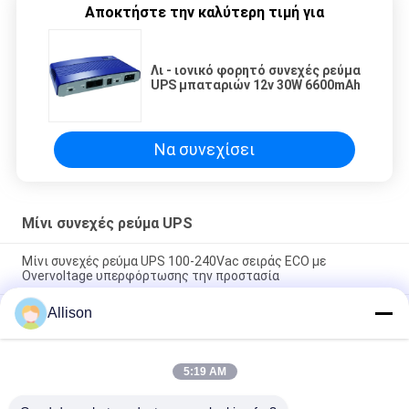
Αποκτήστε την καλύτερη τιμή για
Λι - ιονικό φορητό συνεχές ρεύμα
UPS μπαταριών 12v 30W 6600mAh
Να συνεχίσει
Μίνι συνεχές ρεύμα UPS
Μίνι συνεχές ρεύμα UPS 100-240Vac σειράς ECO με
Overvoltage υπερφόρτωσης την προστασία
Allison
Υψηλό μίνι συνεχές ρεύμα UPS, μπαταρία συμβατότητας
λίθιου υψηλής ικανότητας ΣΥΝΕΧΟΎΣ δύναμης UPS
Συμπίεση μεγέθους AC DC τροφοδοσία που παρέχει σταθερό
5:19 AM
ρεύμα εξόδου Ιδανικό για τη φόρτιση μπαταρίας και
συστήματα εφεδρικής ενέργειας