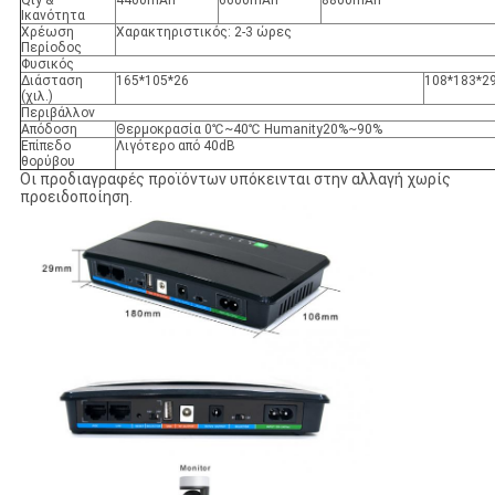
Ικανότητα
Χρέωση
Χαρακτηριστικός: 2-3 ώρες
Περίοδος
Φυσικός
Διάσταση
165*105*26
108*183*2
(χιλ.)
Περιβάλλον
Απόδοση
Θερμοκρασία 0℃~40℃ Humanity20%~90%
Επίπεδο
Λιγότερο από 40dB
θορύβου
Οι προδιαγραφές προϊόντων υπόκεινται στην αλλαγή χωρίς
προειδοποίηση.