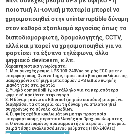
Μίνι συνεχές ρεύμα UPS με υψηλό - η
ποιοτική λι-ιονική μπαταρία
μπορεί να
χρησιμοποιηθεί στην uninterruptible δύναμη
στον καθαρό εξοπλισμό εργασίας όπως το
διαποδιαμορφωτή, δρομολογητής, CCTV,
αλλά και μπορεί να χρησιμοποιηθεί για να
φορτίσει τα έξυπνα τηλέφωνα, άλλο
ψηφιακό devicesm, κ.λπ.
Χαρακτηριστικά γνωρίσματα:
1. Μίνι συνεχές ρεύμα UPS 100-240Vac σειράς ECO με την
υπερφόρτωση, Overvoltage, προστασία βραχυκυκλώματος,
μακροχρόνιο στήριγμα μπαταριών UPS λίθιου υψηλής
ικανότητας στα φορτία
2. Υψηλό compatibiliity, κατάλληλο για τα περισσότερα
ψηφιακά προϊόντα στην αγορά.
3. Η δύναμη πάνω σε Ethernet (σημείο εισόδου) μπορεί να
διαβιβάσει τα στοιχεία και τη δύναμη να απλοποιηθεί
συγχρόνως το σύνολο καλωδίων.
4. Ευφυές σχέδιο κυκλωμάτων με την προστασία
υπερφόρτωσης, πέρα-απαλλαγής και βραχυκυκλώματος.
5. Ο ενσωματωμένος προσαρμοστής επιτρέπει την ευρεία
σειρά τάσης εναλλασσόμενου ρεύματος (100-240Vac).