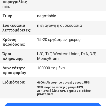
παραγγελίας
ΈΛΕΓΧΟΣ
min:
ΠΟΙΌΤΗΤΑΣ
Τιμή:
negotiable
ΕΠΙΚΟΙΝΩΝΉΣΤΕ
Συσκευασία
η εξαγωγή η συσκευασία
λεπτομέρειες:
ΜΑΖΊ
Χρόνος
15-20 εργάσιμες ημέρες
ΜΑΣ
παράδοσης:
Όροι
L/C, T/T, Western Union, D/A, D/P,
ΕΙΔΉΣΕΙΣ
πληρωμής:
MoneyGram
Δυνατότητα
100000 το μήνα
ΖΗΤΉΣΤΕ
προσφοράς:
ΜΙΑ
Ειδικότερα:
,
6600mAh φορητό συνεχές ρεύμα UPS
,
ΠΡΟΣΦΟΡΆ
30W φορητό συνεχές ρεύμα UPS
Λι - ιονικό λίθιο UPS σημείου εισόδου
μπαταριών
SITEMAP