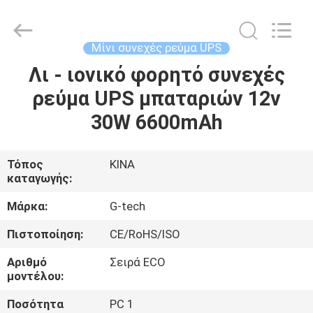
G-
TECH
POWER
GROUP.
All
Μίνι συνεχές ρεύμα UPS
Rights
Reserved.
Λι - ιονικό φορητό συνεχές
ΣΠΊΤΙ
ρεύμα UPS μπαταριών 12v
ΠΡΟΪΌΝΤΑ
30W 6600mAh
ΣΧΕΤΙΚΆ
Τόπος
ΚΙΝΑ
καταγωγής:
ΜΕ
ΕΜΆΣ
Μάρκα:
G-tech
Πιστοποίηση:
CE/RoHS/ISO
ΕΠΙΣΚΕΨΉ
Αριθμό
Σειρά ECO
ΕΡΓΟΣΤΑΣΊΟΥ
μοντέλου:
Ποσότητα
PC 1