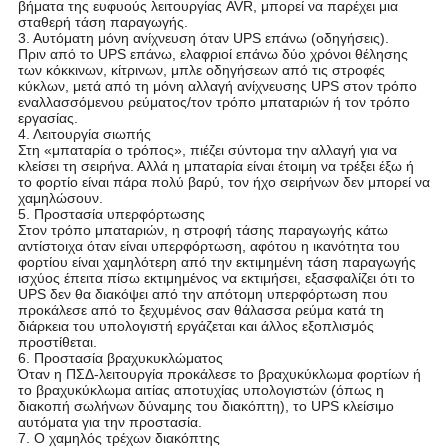
βήματα της ευφυούς λειτουργίας AVR, μπορεί να παρέχει μια
σταθερή τάση παραγωγής.
3. Αυτόματη μόνη ανίχνευση όταν UPS επάνω (οδηγήσεις).
Πριν από το UPS επάνω, ελαφριοί επάνω δύο χρόνοι θέλησης
των κόκκινων, κίτρινων, μπλε οδηγήσεων από τις στροφές
κύκλων, μετά από τη μόνη αλλαγή ανίχνευσης UPS στον τρόπο
εναλλασσόμενου ρεύματος/τον τρόπο μπαταριών ή τον τρόπο
εργασίας.
4. Λειτουργία σιωπής
Στη «μπαταρία ο τρόπος», πιέζει σύντομα την αλλαγή για να
κλείσει τη σειρήνα. Αλλά η μπαταρία είναι έτοιμη να τρέξει έξω ή
το φορτίο είναι πάρα πολύ βαρύ, τον ήχο σειρήνων δεν μπορεί να
χαμηλώσουν.
5. Προστασία υπερφόρτωσης
Στον τρόπο μπαταριών, η στροφή τάσης παραγωγής κάτω
αντίστοιχα όταν είναι υπερφόρτωση, αφότου η ικανότητα του
φορτίου είναι χαμηλότερη από την εκτιμημένη τάση παραγωγής
ισχύος έπειτα πίσω εκτιμημένος να εκτιμήσει, εξασφαλίζει ότι το
UPS δεν θα διακόψει από την απότομη υπερφόρτωση που
προκάλεσε από το ξεχυμένος σαν θάλασσα ρεύμα κατά τη
διάρκεια του υπολογιστή εργάζεται και άλλος εξοπλισμός
προστίθεται.
6. Προστασία βραχυκυκλώματος
Όταν η ΠΣΔ-λειτουργία προκάλεσε το βραχυκύκλωμα φορτίων ή
το βραχυκύκλωμα αιτίας αποτυχίας υπολογιστών (όπως η
διακοπή σωλήνων δύναμης του διακόπτη), το UPS κλείσιμο
αυτόματα για την προστασία.
7. Ο χαμηλός τρέχων διακόπτης