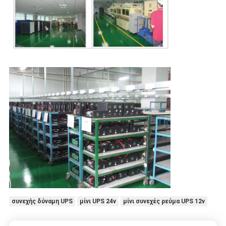
συνεχής δύναμη UPS
μίνι UPS 24v
μίνι συνεχές ρεύμα UPS 12v