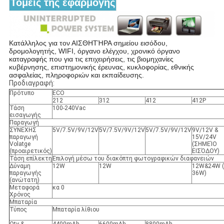
Τομείς της εφαρμογής
Κατάλληλος για τον ΑΙΣΘΗΤΉΡΑ σημείου εισόδου,
δρομολογητής, WIFI, όργανο ελέγχου, χρονικό όργανο
καταγραφής που για τις επιχειρήσεις, τις βιομηχανίες
κυβέρνησης, επιστημονικής έρευνας, κυκλοφορίας, εθνικής
ασφαλείας, πληροφοριών και εκπαίδευσης.
Προδιαγραφή:
Πρότυπο
ECO
212
312
412
412P
Τάση
100-240Vac
εισαγωγής
Παραγωγή
ΣΥΝΕΧΗΣ
5V/7.5V/9V/12V
5V/7.5V/9V/12V
5V/7.5V/9V/12V
9V/12V &
παραγωγή
15V/24V
Volatge
(ΣΗΜΕΊΟ
(προαιρετικός)
ΕΙΣΌΔΟΥ)
Τάση επίλεκτη
Επιλογή μέσω του διακόπτη φωτογραφικών διαφανειών
Δύναμη
12W
12W
12W&24W (
παραγωγής
36W)
(ανώτατη)
Μεταφορά
κα 0
Χρόνος
Μπαταρία
Τύπος
Μπαταρία λίθιου
Qty &
4400mAh
6600mAh
8800mAh