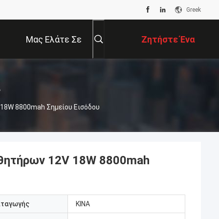
Greek
Μας Ελάτε Σε
Ζητήστε Ένα
Επαφή Με
Απόσπασμα
α
 18W 8800mah Σημείου Εισόδου
σθητήρων 12V 18W 8800mah
αταγωγής
ΚΙΝΑ