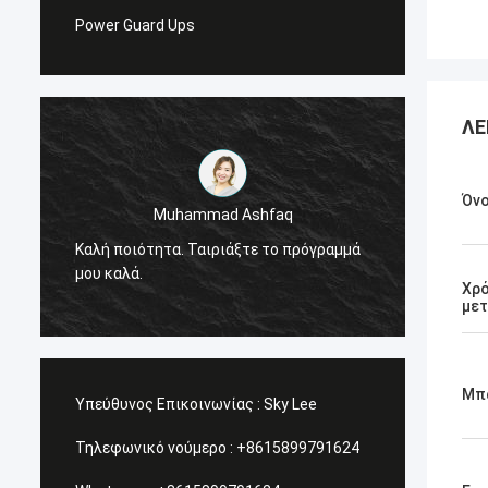
Power Guard Ups
ΛΕ
Όν
Muhammad Ashfaq
Είμαι 
Καλή ποιότητα. Ταιριάξτε το πρόγραμμά
προϊόν
μου καλά.
πολύ υ
Χρ
υπηρεσ
με
Μπ
Υπεύθυνος Επικοινωνίας :
Sky Lee
Τηλεφωνικό νούμερο :
+8615899791624