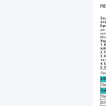
ΠΕ
Σει
στη
Εφ
για
εκπ
Μίν
Χαρ
1. 
λίθ
2. 
3. 
το 
4. 
5. 
Πρ
ΕΙ
Τά
Π
Τά
Δύ