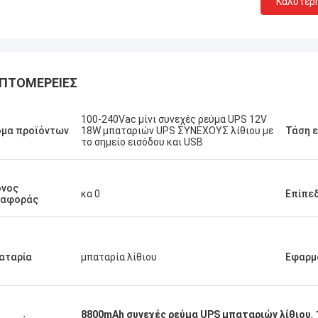
Καλύτερ
ΠΤΟΜΈΡΕΙΕΣ
100-240Vac μίνι συνεχές ρεύμα UPS 12V
Stamatis Ελλάδα
ομα προϊόντων
18W μπαταριών UPS ΣΥΝΕΧΟΥΣ λίθιου με
Τάση 
το σημείο εισόδου και USB
πολύ ικανοποιημένος με τα
τα γ-τεχνολογία, η ποιότητα είναι
ψηλή και σταθερή, και με την καλή
όνος
ία, το εκτιμώ!
κα 0
Επίπε
ταφοράς
αταρία
μπαταρία λίθιου
Εφαρμ
8800mAh συνεχές ρεύμα UPS μπαταριών λίθιου
,