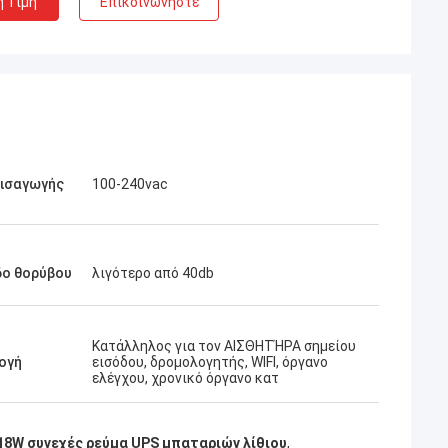
η Τιμή
Επικοινωνήστε
εισαγωγής
100-240vac
δο θορύβου
λιγότερο από 40db
Κατάλληλος για τον ΑΙΣΘΗΤΉΡΑ σημείου
ογή
εισόδου, δρομολογητής, WIFI, όργανο
ελέγχου, χρονικό όργανο κατ
18W συνεχές ρεύμα UPS μπαταριών λίθιου
,