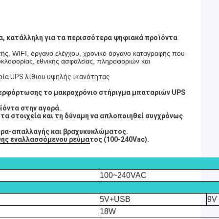
α, κατάλληλη για τα περισσότερα ψηφιακά προϊόντα
ής, WIFI, όργανο ελέγχου, χρονικό όργανο καταγραφής που
 κυκλοφορίας, εθνικής ασφαλείας, πληροφοριών και
ρία UPS λίθιου υψηλής ικανότητας
 υπερφόρτωσης το μακροχρόνιο στήριγμα μπαταριών UPS
οϊόντα στην αγορά.
ι τα στοιχεία και τη δύναμη να απλοποιηθεί συγχρόνως
έρα-απαλλαγής και βραχυκυκλώματος.
σης εναλλασσόμενου ρεύματος (100-240Vac).
100~240VAC
5V+USB
9V 
18W