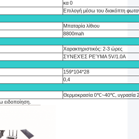
κα 0
Επιλογή μέσω του διακόπτη φωτο
Μπαταρία λίθιου
8800mah
Χαρακτηριστικός: 2-3 ώρες
ΣΥΝΕΧΈΣ ΡΕΎΜΑ 5V/1.0A
159*104*28
0,4
Θερμοκρασία 0℃~40℃, υγρασία
ρω ειδοποίηση.