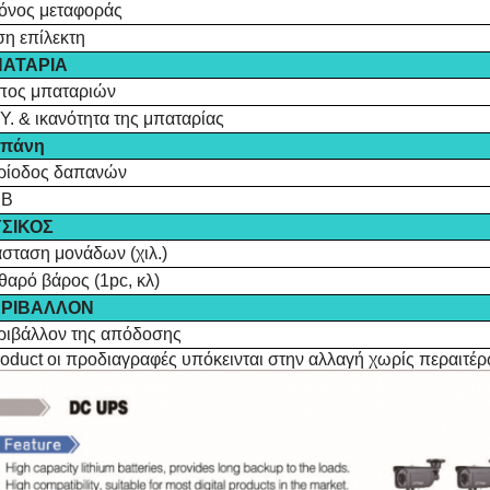
όνος μεταφοράς
ση επίλεκτη
ΑΤΑΡΙΑ
πος μπαταριών
Y. & ικανότητα της μπαταρίας
πάνη
ρίοδος δαπανών
SB
ΣΙΚΟΣ
άσταση μονάδων (χιλ.)
θαρό βάρος (1pc, κλ)
ΡΙΒΑΛΛΟΝ
ριβάλλον της απόδοσης
roduct οι προδιαγραφές υπόκεινται στην αλλαγή χωρίς περαιτέ