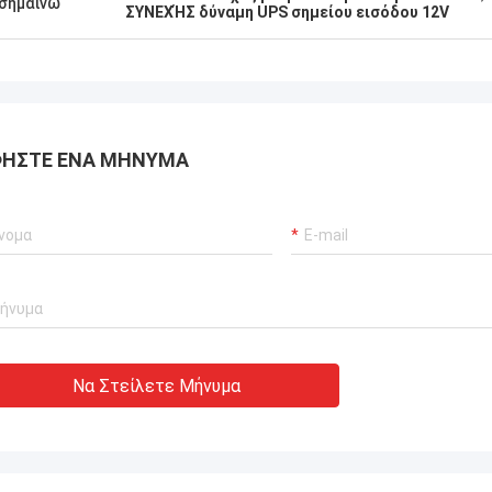
σημαίνω
ΣΥΝΕΧΉΣ δύναμη UPS σημείου εισόδου 12V
ΉΣΤΕ ΈΝΑ ΜΉΝΥΜΑ
Να Στείλετε Μήνυμα