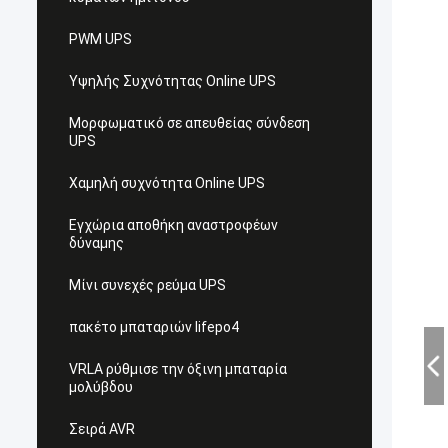
PWM UPS
Υψηλής Συχνότητας Online UPS
Μορφωματικό σε απευθείας σύνδεση
UPS
Χαμηλή συχνότητα Online UPS
Εγχώρια αποθήκη αναστροφέων
δύναμης
Μίνι συνεχές ρεύμα UPS
πακέτο μπαταριών lifepo4
VRLA ρύθμισε την όξινη μπαταρία
μολύβδου
Σειρά AVR