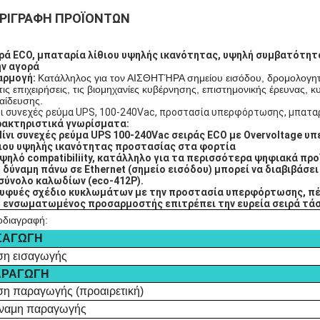
ΡΙΓΡΑΦΉ ΠΡΟΪΌΝΤΩΝ
ρά ECO, μπαταρία λίθιου υψηλής ικανότητας, υψηλή συμβατότητ
ν αγορά
αρμογή:
Κατάλληλος για τον ΑΙΣΘΗΤΉΡΑ σημείου εισόδου, δρομολογητ
 τις επιχειρήσεις, τις βιομηχανίες κυβέρνησης, επιστημονικής έρευνας,
αίδευσης.
ι συνεχές ρεύμα UPS, 100-240Vac, προστασία υπερφόρτωσης, μπατα
ακτηριστικά γνωρίσματα:
Μίνι συνεχές ρεύμα UPS 100-240Vac σειράς ECO με Overvoltage
ιου υψηλής ικανότητας προστασίας στα φορτία
Υψηλό compatibiliity, κατάλληλο για τα περισσότερα ψηφιακά πρ
Η δύναμη πάνω σε Ethernet (σημείο εισόδου) μπορεί να διαβιβάσε
σύνολο καλωδίων (eco-412P).
Ευφυές σχέδιο κυκλωμάτων με την προστασία υπερφόρτωσης, π
Ο ενσωματωμένος προσαρμοστής επιτρέπει την ευρεία σειρά τά
οδιαγραφή:
ΣΑΓΩΓΗ
ση εισαγωγής
ΑΡΑΓΩΓΗ
ση παραγωγής (προαιρετική)
ναμη παραγωγής