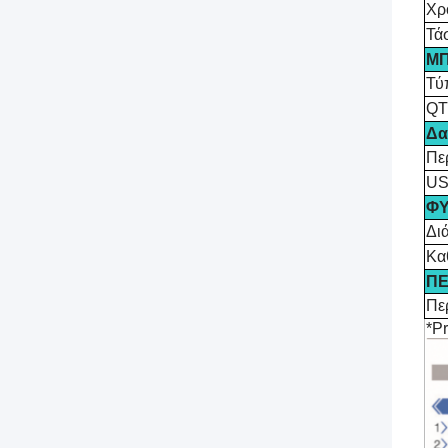
Χρ
Τά
ΜΠ
Τύ
QT
Δα
Πε
U
ΦΥ
Δι
Κα
ΠΕ
Πε
*P