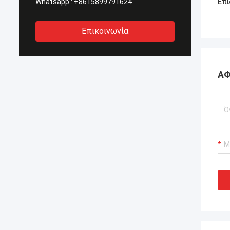
Whatsapp :
+8615899791624
Επι
Επικοινωνία
ΑΦ