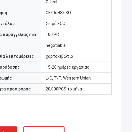
G-tech
ηση
CE/RoHS/ISO
οντέλου
Σειρά ECO
 παραγγελίας min
100 PC
negotiable
ία λεπτομέρειες
χαρτοκιβώτιο
παράδοσης
15-20 ημέρες εργασίας
ρωμής
L/C, T/T, Western Union
ητα προσφοράς
20,000PCS το μήνα