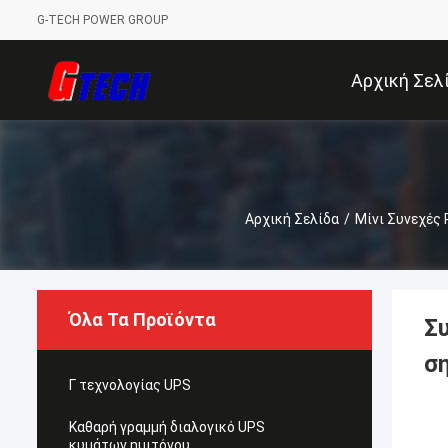
G-TECH POWER GROUP
Αρχική Σελ
Αρχική Σελίδα
/
Μίνι Συνεχές
Όλα Τα Προϊόντα
Σ
σ
Γ τεχνολογίας UPS
Καθαρή γραμμή διαλογικό UPS
κυμάτων ημιτόνου