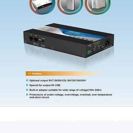
κέττες:
συνεχής δύναμη UPS
μίνι UPS 24v
μίν