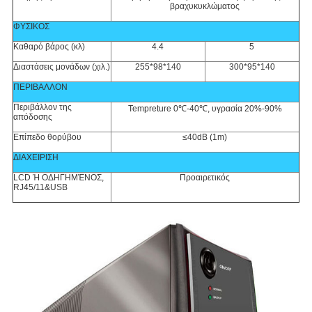
βραχυκυκλώματος
ΦΥΣΙΚΟΣ
Καθαρό βάρος (κλ)
4.4
5
Διαστάσεις μονάδων (χιλ.)
255*98*140
300*95*140
ΠΕΡΙΒΑΛΛΟΝ
Περιβάλλον της
Tempreture 0℃-40℃, υγρασία 20%-90%
απόδοσης
Επίπεδο θορύβου
≤40dB (1m)
ΔΙΑΧΕΙΡΙΣΗ
LCD Ή ΟΔΗΓΗΜΈΝΟΣ,
Προαιρετικός
RJ45/11&USB