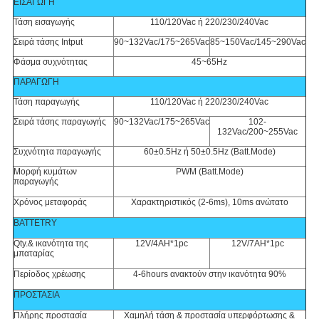
ΕΙΣΑΓΩΓΗ
Τάση εισαγωγής
110/120Vac ή 220/230/240Vac
Σειρά τάσης Intput
90~132Vac/175~265Vac
85~150Vac/145~290Vac
Φάσμα συχνότητας
45~65Hz
ΠΑΡΑΓΩΓΗ
Τάση παραγωγής
110/120Vac ή 220/230/240Vac
Σειρά τάσης παραγωγής
90~132Vac/175~265Vac
102-
132Vac/200~255Vac
Συχνότητα παραγωγής
60±0.5Hz ή 50±0.5Hz (Batt.Mode)
Μορφή κυμάτων
PWM (Batt.Mode)
παραγωγής
Χρόνος μεταφοράς
Χαρακτηριστικός (2-6ms), 10ms ανώτατο
BATTETRY
Qty.& ικανότητα της
12V/4AH*1pc
12V/7AH*1pc
μπαταρίας
Περίοδος χρέωσης
4-6hours ανακτούν στην ικανότητα 90%
ΠΡΟΣΤΑΣΙΑ
Πλήρης προστασία
Χαμηλή τάση & προστασία υπερφόρτωσης &