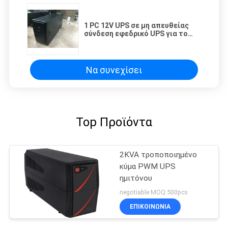
1 PC 12V UPS σε μη απευθείας
σύνδεση εφεδρικό UPS για το
στήριγμα εγχώριας δύναμης
Να συνεχίσει
Top Προϊόντα
2KVA τροποποιημένο
κύμα PWM UPS
ημιτόνου
negotiable MOQ:500pcs
ΕΠΙΚΟΙΝΩΝΙΑ