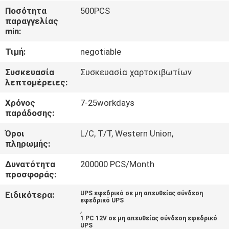
ΈΛΕΓΧΟΣ
Ποσότητα
500PCS
παραγγελίας
ΠΟΙΌΤΗΤΑΣ
min:
Τιμή:
negotiable
ΕΠΙΚΟΙΝΩΝΉΣΤΕ
ΜΑΖΊ
Συσκευασία
Συσκευασία χαρτοκιβωτίων
λεπτομέρειες:
ΜΑΣ
Χρόνος
7-25workdays
παράδοσης:
ΕΙΔΉΣΕΙΣ
Όροι
L/C, T/T, Western Union,
πληρωμής:
ΖΗΤΉΣΤΕ
Δυνατότητα
200000 PCS/Month
ΜΙΑ
προσφοράς:
ΠΡΟΣΦΟΡΆ
Ειδικότερα:
UPS εφεδρικό σε μη απευθείας σύνδεση
εφεδρικό UPS
,
1 PC 12V σε μη απευθείας σύνδεση εφεδρικό
SITEMAP
UPS