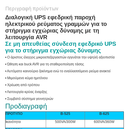
Περιγραφή προϊόντων
Διαλογική UPS εφεδρική παροχή
ηλεκτρικού ρεύματος γραμμών για το
στήριγμα εγχώριας δύναμης με τη
λειτουργία AVR
Σε μη απευθείας σύνδεση εφεδρικό UPS
για το στήριγμα εγχώριας δύναμης
• Ο άριστος έλεγχος μικροεπεξεργαστών εγγυάται την υψηλή αξιοπιστία
• Ώθηση και buck AVR για τη σταθεροποίηση τάσης
• Αυτόματο καινούριο ξεκίνημα ενώ το εναλλασσόμενο ρεύμα ανακτεί
• Μιμούμενο κύμα ημιτόνου
• Χρέωση από-τρόπου
• Λειτουργία κρύας έναρξης
• Συμβατό σύστημα γεννητριών
Προδιαγραφή
ΠΡΟΤΥΠΟ
Β-525
Β-625
Ικανότητα
500VA/300W
600VA/360W