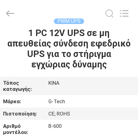
G-
TECH
POWER
GROUP.
All
PWM UPS
Rights
Reserved.
1 PC 12V UPS σε μη
ΣΠΊΤΙ
απευθείας σύνδεση εφεδρικό
ΠΡΟΪΌΝΤΑ
UPS για το στήριγμα
εγχώριας δύναμης
ΣΧΕΤΙΚΆ
ΜΕ
Τόπος
ΚΙΝΑ
καταγωγής:
ΕΜΆΣ
Μάρκα:
G-Tech
ΕΠΙΣΚΕΨΉ
Πιστοποίηση:
CE; ROHS
ΕΡΓΟΣΤΑΣΊΟΥ
Αριθμό
Β-600
μοντέλου: