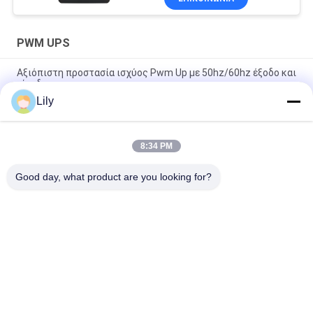
PWM UPS
Αξιόπιστη προστασία ισχύος Pwm Up με 50hz/60hz έξοδο και
είσοδο
Lily
1000VA 600W Τροποποιημένη γραμμή κύματος sinus
Διαδραστική UPS, UPS για υπολογιστές
8:34 PM
Γραμμή-διαλογικό UPS 400-2000va (πλαστικό) 3000va
(διανοητικό) για το στήριγμα δύναμης γραφείων
Good day, what product are you looking for?
Λαϊκή κατηγορία
Όλα
Καθαρή Γραμμή 
Γ Τεχνολογίας UPS
Διαλογικό UPS 
Κυμάτων Ημιτόνου
Υψηλής Συχνότητας 
PWM UPS
Online UPS