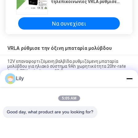
τηλεπικοινωνίες VRLA ρύθμισε
την όξινη μπαταρία 12v 150ah
μολύβδου
Να συνεχίσει
VRLA ρύθμισε την όξινη μπαταρία μολύβδου
12V επαναφορτιζόμενη βαλβίδα ρυθμιζόμενη μπαταρία
μολύβδου για ηλιακό σύστημα 9Ah χωρητικότητα 20hr-rate
έως 1,75V ανά κύτταρο 25 C
Lily
2.55 Kg 12V 9Ah VRLA type lead acid battery for
UPS,Telecom,solar system,alarm system
5:05 AM
2.05kg weight 12v sealed valve regulated rechargeable
battery for ups, telecom, alarm system and solar system
Good day, what product are you looking for?
Λαϊκή κατηγορία
Όλα