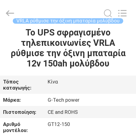
G-
TECH
POWER
GROUP.
All
VRLA ρύθμισε την όξινη μπαταρία μολύβδου
Rights
Reserved.
Το UPS σφραγισμένο
ΣΠΊΤΙ
τηλεπικοινωνίες VRLA
ΠΡΟΪΌΝΤΑ
ρύθμισε την όξινη μπαταρία
12v 150ah μολύβδου
ΣΧΕΤΙΚΆ
ΜΕ
Τόπος
Κίνα
καταγωγής:
ΕΜΆΣ
Μάρκα:
G-Tech power
ΕΠΙΣΚΕΨΉ
Πιστοποίηση:
CE and ROHS
ΕΡΓΟΣΤΑΣΊΟΥ
Αριθμό
GT12-150
μοντέλου: