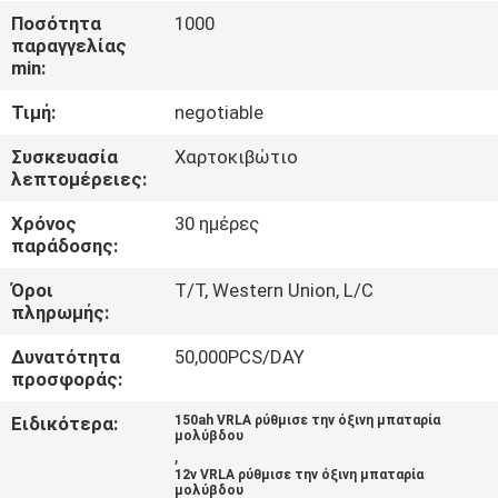
ΈΛΕΓΧΟΣ
Ποσότητα
1000
παραγγελίας
ΠΟΙΌΤΗΤΑΣ
min:
Τιμή:
negotiable
ΕΠΙΚΟΙΝΩΝΉΣΤΕ
ΜΑΖΊ
Συσκευασία
Χαρτοκιβώτιο
λεπτομέρειες:
ΜΑΣ
Χρόνος
30 ημέρες
παράδοσης:
ΕΙΔΉΣΕΙΣ
Όροι
T/T, Western Union, L/C
πληρωμής:
ΖΗΤΉΣΤΕ
Δυνατότητα
50,000PCS/DAY
ΜΙΑ
προσφοράς:
ΠΡΟΣΦΟΡΆ
Ειδικότερα:
150ah VRLA ρύθμισε την όξινη μπαταρία
μολύβδου
,
12v VRLA ρύθμισε την όξινη μπαταρία
SITEMAP
μολύβδου