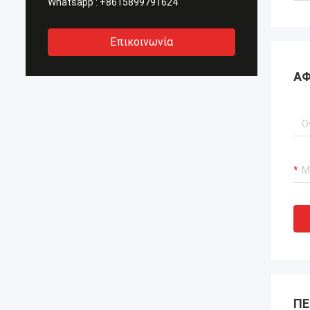
Whatsapp :
+8615899791624
Επικοινωνία
ΑΦ
ΠΕ