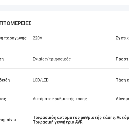
ΠΤΟΜΈΡΕΙΕΣ
ση παραγωγής
220V
Σχετικ
is Ελλάδα
ση
Ενιαίος/τριφασικός
Προστ
ιημένος με τα
γία, η ποιότητα είναι
θερή, και με την καλή
ώ!
δειξη
LCD/LED
Τάση 
πος
Αυτόματος ρυθμιστής τάσης
Δύναμ
Τριφασικός αυτόματος ρυθμιστής τάσης
,
Αυτόμ
σημαίνω
Τριφασική γεννήτρια AVR