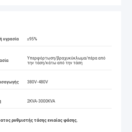
ή υγρασία
≤95%
Υπερφόρτωση/βραχυκύκλωμα/πέρα από
ασία
την τάση/κάτω από την τάση
εισαγωγής
380V-480V
η
2KVA-3000KVA
ατος ρυθμιστής τάσης ενιαίας φάσης
,