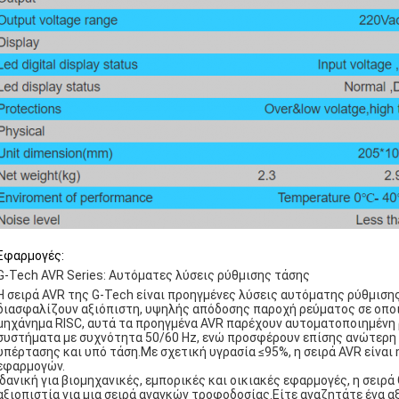
Εφαρμογές:
G-Tech AVR Series: Αυτόματες λύσεις ρύθμισης τάσης
Η σειρά AVR της G-Tech είναι προηγμένες λύσεις αυτόματης ρύθμισης
διασφαλίζουν αξιόπιστη, υψηλής απόδοσης παροχή ρεύματος σε οπο
μηχάνημα RISC, αυτά τα προηγμένα AVR παρέχουν αυτοματοποιημένη 
συστήματα με συχνότητα 50/60 Hz, ενώ προσφέρουν επίσης ανώτερ
υπέρτασης και υπό τάση.Με σχετική υγρασία ≤95%, η σειρά AVR είναι η
εφαρμογών.
Ιδανική για βιομηχανικές, εμπορικές και οικιακές εφαρμογές, η σει
αξιοπιστία για μια σειρά αναγκών τροφοδοσίας.Είτε αναζητάτε ένα 