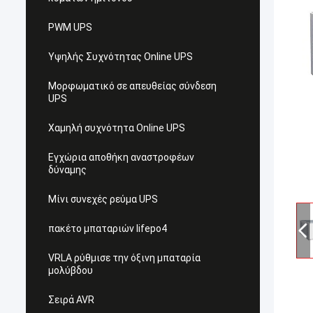
PWM UPS
Υψηλής Συχνότητας Online UPS
Μορφωματικό σε απευθείας σύνδεση
UPS
Χαμηλή συχνότητα Online UPS
Εγχώρια αποθήκη αναστροφέων
δύναμης
Μίνι συνεχές ρεύμα UPS
πακέτο μπαταριών lifepo4
VRLA ρύθμισε την όξινη μπαταρία
μολύβδου
Σειρά AVR