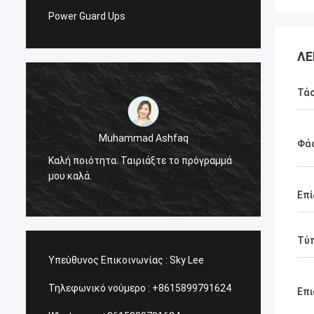
Power Guard Ups
ΛΕ
Τά
Stamat
Muhammad Ashfaq
Φά
Είμαι πολύ ικανοπο
αλή ποιότητα. Ταιριάξτε το πρόγραμμά
προϊόντα γ-τεχνολο
ου καλά.
πολύ υψηλή και στα
υπηρεσία, το εκτιμ
Επί
Τύ
Υπεύθυνος Επικοινωνίας :
Sky Lee
Τηλεφωνικό νούμερο :
+8615899791624
Επι