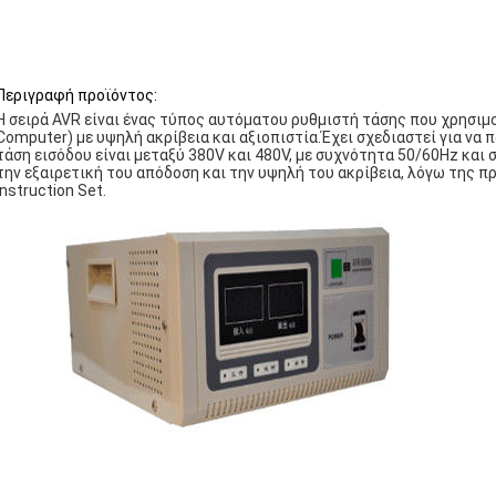
Περιγραφή προϊόντος:
Η σειρά AVR είναι ένας τύπος αυτόματου ρυθμιστή τάσης που χρησιμο
Computer) με υψηλή ακρίβεια και αξιοπιστία.Έχει σχεδιαστεί για να 
τάση εισόδου είναι μεταξύ 380V και 480V, με συχνότητα 50/60Hz και 
την εξαιρετική του απόδοση και την υψηλή του ακρίβεια, λόγω της 
Instruction Set.