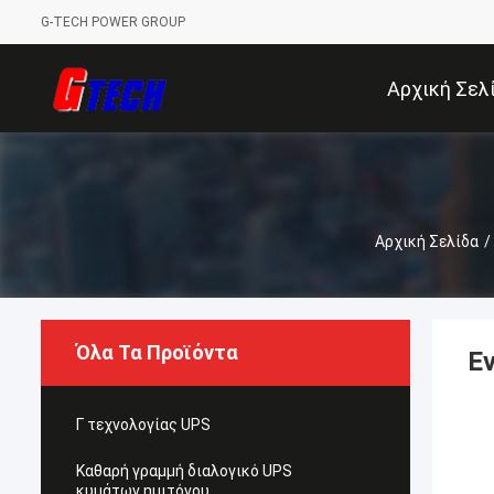
G-TECH POWER GROUP
Αρχική Σελ
Αρχική Σελίδα
/
Όλα Τα Προϊόντα
Ε
Γ τεχνολογίας UPS
Καθαρή γραμμή διαλογικό UPS
κυμάτων ημιτόνου