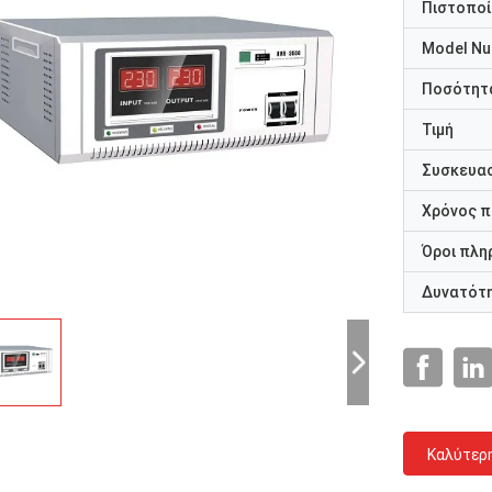
Πιστοποί
Model N
Ποσότητα
Τιμή
Συσκευασ
Χρόνος 
Όροι πλη
Δυνατότ
Καλύτερ