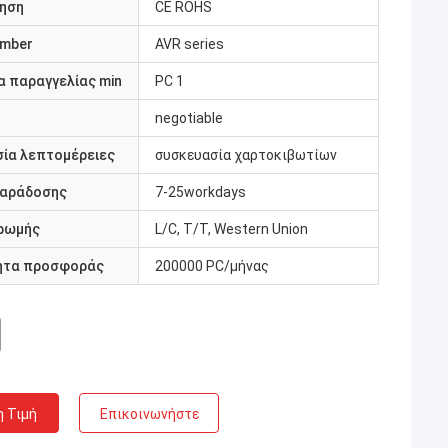
ηση
CE ROHS
umber
AVR series
 παραγγελίας min
PC 1
negotiable
ία λεπτομέρειες
συσκευασία χαρτοκιβωτίων
παράδοσης
7-25workdays
ρωμής
L/C, T/T, Western Union
ητα προσφοράς
200000 PC/μήνας
η Τιμή
Επικοινωνήστε