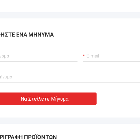
ΉΣΤΕ ΈΝΑ ΜΉΝΥΜΑ
Να Στείλετε Μήνυμα
ΡΙΓΡΑΦΉ ΠΡΟΪΌΝΤΩΝ