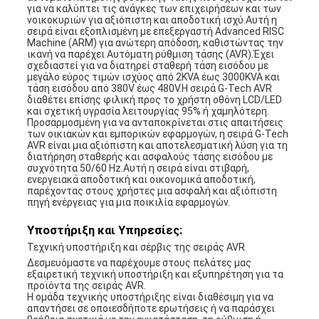
για να καλύπτει τις ανάγκες των επιχειρήσεων και των
νοικοκυριών για αξιόπιστη και αποδοτική ισχύ.Αυτή η
σειρά είναι εξοπλισμένη με επεξεργαστή Advanced RISC
Machine (ARM) για ανώτερη απόδοση, καθιστώντας την
ικανή να παρέχει Αυτόματη ρύθμιση τάσης (AVR).Έχει
σχεδιαστεί για να διατηρεί σταθερή τάση εισόδου με
μεγάλο εύρος τιμών ισχύος από 2KVA έως 3000KVA και
τάση εισόδου από 380V έως 480V.Η σειρά G-Tech AVR
διαθέτει επίσης φιλική προς το χρήστη οθόνη LCD/LED
και σχετική υγρασία λειτουργίας 95% ή χαμηλότερη.
Προσαρμοσμένη για να ανταποκρίνεται στις απαιτήσεις
των οικιακών και εμπορικών εφαρμογών, η σειρά G-Tech
AVR είναι μια αξιόπιστη και αποτελεσματική λύση για τη
διατήρηση σταθερής και ασφαλούς τάσης εισόδου με
συχνότητα 50/60 Hz.Αυτή η σειρά είναι στιβαρή,
ενεργειακά αποδοτική και οικονομικά αποδοτική,
παρέχοντας στους χρήστες μια ασφαλή και αξιόπιστη
πηγή ενέργειας για μια ποικιλία εφαρμογών.
Υποστήριξη και Υπηρεσίες:
Τεχνική υποστήριξη και σέρβις της σειράς AVR
Δεσμευόμαστε να παρέχουμε στους πελάτες μας
εξαιρετική τεχνική υποστήριξη και εξυπηρέτηση για τα
προϊόντα της σειράς AVR.
Η ομάδα τεχνικής υποστήριξης είναι διαθέσιμη για να
απαντήσει σε οποιεσδήποτε ερωτήσεις ή να παράσχει