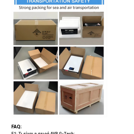
FAQ:
Ε1: Τι είναι η σειρά AVR G-Tech;