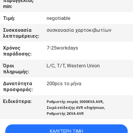
παραγγελίας
ΈΛΕΓΧΟΣ
min:
ΠΟΙΌΤΗΤΑΣ
Τιμή:
negotiable
Συσκευασία
συσκευασία χαρτοκιβωτίων
ΕΠΙΚΟΙΝΩΝΉΣΤΕ
λεπτομέρειες:
ΜΑΖΊ
Χρόνος
7-25workdays
ΜΑΣ
παράδοσης:
Όροι
L/C, T/T, Western Union
ΕΙΔΉΣΕΙΣ
πληρωμής:
Δυνατότητα
200pcs το μήνα
προσφοράς:
ΖΗΤΉΣΤΕ
ΜΙΑ
Ειδικότερα:
,
Ρυθμιστής σειράς 3000KVA AVR
,
Σειρά επίδειξης AVR οδηγήσεων
ΠΡΟΣΦΟΡΆ
Ρυθμιστής 2KVA AVR
SITEMAP
ΚΑΛΎΤΕΡΗ ΤΙΜΉ