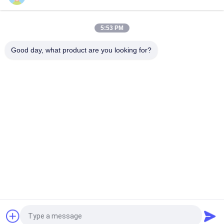
Αυτόματη σειρά ρυθμιστών τάσης AVR, ηλεκτρικός
σταθεροποιητής επίδειξης LED/LCD για το σπίτι
5:53 PM
3KVA AVR σειράς ενιαίας φάσης αξιόπιστη απόδοση
σταθεροποιητών τάσης εναλλασσόμενου ρεύματος αυτόματη
Good day, what product are you looking for?
Λαϊκή κατηγορία
Όλα
Καθαρή Γραμμή 
Γ Τεχνολογίας UPS
Διαλογικό UPS 
Κυμάτων Ημιτόνου
Υψηλής Συχνότητας 
PWM UPS
Online UPS
Μορφωματικό Σε 
Χαμηλή Συχνότητα 
Απευθείας Σύνδεση 
Online UPS
UPS
Εγχώρια Αποθήκη 
Μίνι Συνεχές Ρεύμα 
Αναστροφέων 
UPS
Δύναμης
Αίτηση κράτησης