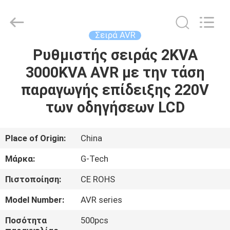
G-
TECH
POWER
GROUP.
All
Σειρά AVR
Rights
Reserved.
Ρυθμιστής σειράς 2KVA
ΣΠΊΤΙ
3000KVA AVR με την τάση
ΠΡΟΪΌΝΤΑ
παραγωγής επίδειξης 220V
των οδηγήσεων LCD
ΣΧΕΤΙΚΆ
ΜΕ
Place of Origin:
China
ΕΜΆΣ
Μάρκα:
G-Tech
Πιστοποίηση:
CE ROHS
ΕΠΙΣΚΕΨΉ
Model Number:
AVR series
ΕΡΓΟΣΤΑΣΊΟΥ
Ποσότητα
500pcs