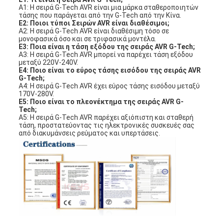
A1: Η σειρά G-Tech AVR είναι μια μάρκα σταθεροποιητών
τάσης που παράγεται από την G-Tech από την Κίνα.
Ε2: Ποιοι τύποι Σειρών AVR είναι διαθέσιμοι;
A2: Η σειρά G-Tech AVR είναι διαθέσιμη τόσο σε
μονοφασικά όσο και σε τριφασικά μοντέλα.
Ε3: Ποια είναι η τάση εξόδου της σειράς AVR G-Tech;
A3: Η σειρά G-Tech AVR μπορεί να παρέχει τάση εξόδου
μεταξύ 220V-240V.
Ε4: Ποιο είναι το εύρος τάσης εισόδου της σειράς AVR
G-Tech;
A4: Η σειρά G-Tech AVR έχει εύρος τάσης εισόδου μεταξύ
170V-280V.
Ε5: Ποιο είναι το πλεονέκτημα της σειράς AVR G-
Tech;
A5: Η σειρά G-Tech AVR παρέχει αξιόπιστη και σταθερή
τάση, προστατεύοντας τις ηλεκτρονικές συσκευές σας
από διακυμάνσεις ρεύματος και υπερτάσεις.