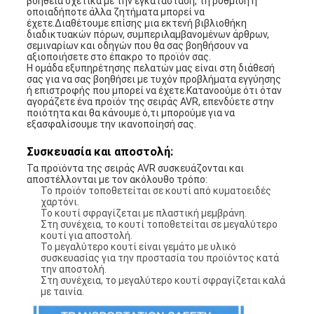
βοήθεια σχετικά με την εγκατάσταση, τη ρύθμιση ή
οποιαδήποτε άλλα ζητήματα μπορεί να
έχετε.Διαθέτουμε επίσης μια εκτενή βιβλιοθήκη
διαδικτυακών πόρων, συμπεριλαμβανομένων άρθρων,
σεμιναρίων και οδηγών που θα σας βοηθήσουν να
αξιοποιήσετε στο έπακρο το προϊόν σας.
Η ομάδα εξυπηρέτησης πελατών μας είναι στη διάθεσή
σας για να σας βοηθήσει με τυχόν προβλήματα εγγύησης
ή επιστροφής που μπορεί να έχετε.Κατανοούμε ότι όταν
αγοράζετε ένα προϊόν της σειράς AVR, επενδύετε στην
ποιότητα και θα κάνουμε ό,τι μπορούμε για να
εξασφαλίσουμε την ικανοποίησή σας.
Συσκευασία και αποστολή:
Τα προϊόντα της σειράς AVR συσκευάζονται και
αποστέλλονται με τον ακόλουθο τρόπο:
Το προϊόν τοποθετείται σε κουτί από κυματοειδές
χαρτόνι.
Το κουτί σφραγίζεται με πλαστική μεμβράνη.
Στη συνέχεια, το κουτί τοποθετείται σε μεγαλύτερο
κουτί για αποστολή.
Το μεγαλύτερο κουτί είναι γεμάτο με υλικό
συσκευασίας για την προστασία του προϊόντος κατά
την αποστολή.
Στη συνέχεια, το μεγαλύτερο κουτί σφραγίζεται καλά
με ταινία.