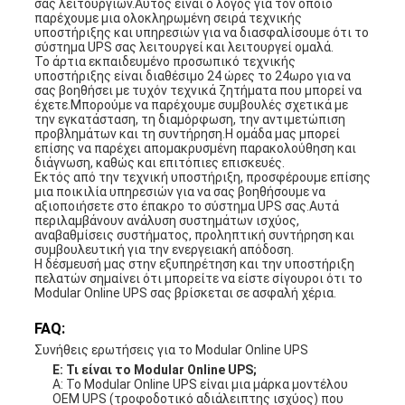
σας λειτουργιών.Αυτός είναι ο λόγος για τον οποίο
παρέχουμε μια ολοκληρωμένη σειρά τεχνικής
υποστήριξης και υπηρεσιών για να διασφαλίσουμε ότι το
σύστημα UPS σας λειτουργεί και λειτουργεί ομαλά.
Το άρτια εκπαιδευμένο προσωπικό τεχνικής
υποστήριξης είναι διαθέσιμο 24 ώρες το 24ωρο για να
σας βοηθήσει με τυχόν τεχνικά ζητήματα που μπορεί να
έχετε.Μπορούμε να παρέχουμε συμβουλές σχετικά με
την εγκατάσταση, τη διαμόρφωση, την αντιμετώπιση
προβλημάτων και τη συντήρηση.Η ομάδα μας μπορεί
επίσης να παρέχει απομακρυσμένη παρακολούθηση και
διάγνωση, καθώς και επιτόπιες επισκευές.
Εκτός από την τεχνική υποστήριξη, προσφέρουμε επίσης
μια ποικιλία υπηρεσιών για να σας βοηθήσουμε να
αξιοποιήσετε στο έπακρο το σύστημα UPS σας.Αυτά
περιλαμβάνουν ανάλυση συστημάτων ισχύος,
αναβαθμίσεις συστήματος, προληπτική συντήρηση και
συμβουλευτική για την ενεργειακή απόδοση.
Η δέσμευσή μας στην εξυπηρέτηση και την υποστήριξη
πελατών σημαίνει ότι μπορείτε να είστε σίγουροι ότι το
Modular Online UPS σας βρίσκεται σε ασφαλή χέρια.
FAQ:
Συνήθεις ερωτήσεις για το Modular Online UPS
Ε: Τι είναι το Modular Online UPS;
Α: Το Modular Online UPS είναι μια μάρκα μοντέλου
OEM UPS (τροφοδοτικό αδιάλειπτης ισχύος) που