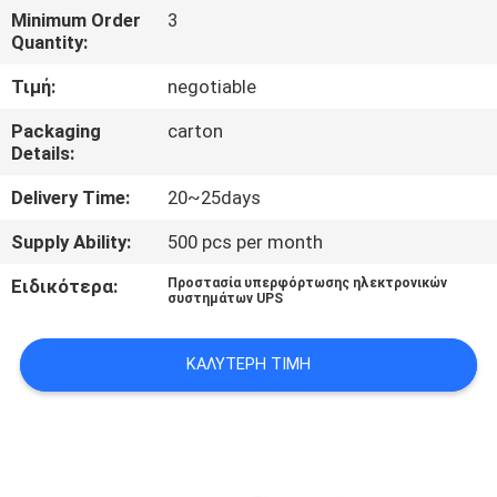
ΈΛΕΓΧΟΣ
Minimum Order
3
Quantity:
ΠΟΙΌΤΗΤΑΣ
Τιμή:
negotiable
ΕΠΙΚΟΙΝΩΝΉΣΤΕ
Packaging
carton
Details:
ΜΑΖΊ
ΜΑΣ
Delivery Time:
20~25days
Supply Ability:
500 pcs per month
ΕΙΔΉΣΕΙΣ
Ειδικότερα:
Προστασία υπερφόρτωσης ηλεκτρονικών
συστημάτων UPS
ΖΗΤΉΣΤΕ
ΚΑΛΎΤΕΡΗ ΤΙΜΉ
ΜΙΑ
ΠΡΟΣΦΟΡΆ
SITEMAP