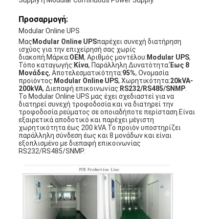
Supply ή Modular Continuous Power Supply.
Προσαρμογή:
Modular Online UPS
Μας
Modular Online UPS
παρέχει συνεχή διατήρηση
ισχύος για την επιχείρησή σας χωρίς
διακοπή.Μάρκα:
OEM
, Αριθμός μοντέλου:
Modular UPS
,
Τόπο καταγωγής:
Κίνα
, Παράλληλη Δυνατότητα:
Έως 8
Μονάδες
, Αποτελεσματικότητα:
95%
, Ονομασία
προϊόντος:
Modular Online UPS
, Χωρητικότητα:
20kVA-
200kVA
, Διεπαφή επικοινωνίας:
RS232/RS485/SNMP
.
Το Modular Online UPS μας έχει σχεδιαστεί για να
διατηρεί συνεχή τροφοδοσία και να διατηρεί την
τροφοδοσία ρεύματος σε οποιαδήποτε περίσταση.Είναι
εξαιρετικά αποδοτικό και παρέχει μέγιστη
χωρητικότητα έως 200 kVA.Το προϊόν υποστηρίζει
παράλληλη σύνδεση έως και 8 μονάδων και είναι
εξοπλισμένο με διεπαφή επικοινωνίας
RS232/RS485/SNMP.