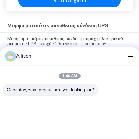
Να συνεχίσει
Μορφωματικό σε απευθείας σύνδεση UPS
Μορφωματική σε απευθείας σύνδεση παροχή ηλεκτρικού
ρεύματος UPS συνεχής 19» εγκατάσταση ραφιών
Allison
Υψηλή συχνότητα μορφωματικό σε απευθείας σύνδεση UPS,
μορφωματική Uninterruptible παροχή ηλεκτρικού ρεύματος
τριών φάσεων
1:46 AM
Μορφωματική σε απευθείας σύνδεση UPS LCD υψηλή επίδοση
επίδειξης για τον υπολογιστή γραφείων
Good day, what product are you looking for?
Λαϊκή κατηγορία
Όλα
Καθαρή Γραμμή 
Γ Τεχνολογίας UPS
Διαλογικό UPS 
Κυμάτων Ημιτόνου
Υψηλής Συχνότητας 