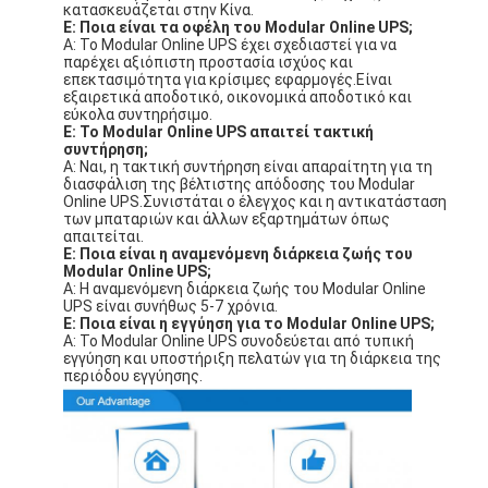
κατασκευάζεται στην Κίνα.
Ε: Ποια είναι τα οφέλη του Modular Online UPS;
A: Το Modular Online UPS έχει σχεδιαστεί για να
παρέχει αξιόπιστη προστασία ισχύος και
επεκτασιμότητα για κρίσιμες εφαρμογές.Είναι
εξαιρετικά αποδοτικό, οικονομικά αποδοτικό και
εύκολα συντηρήσιμο.
Ε: Το Modular Online UPS απαιτεί τακτική
συντήρηση;
Α: Ναι, η τακτική συντήρηση είναι απαραίτητη για τη
διασφάλιση της βέλτιστης απόδοσης του Modular
Online UPS.Συνιστάται ο έλεγχος και η αντικατάσταση
των μπαταριών και άλλων εξαρτημάτων όπως
απαιτείται.
Ε: Ποια είναι η αναμενόμενη διάρκεια ζωής του
Modular Online UPS;
Α: Η αναμενόμενη διάρκεια ζωής του Modular Online
UPS είναι συνήθως 5-7 χρόνια.
Ε: Ποια είναι η εγγύηση για το Modular Online UPS;
Α: Το Modular Online UPS συνοδεύεται από τυπική
εγγύηση και υποστήριξη πελατών για τη διάρκεια της
περιόδου εγγύησης.