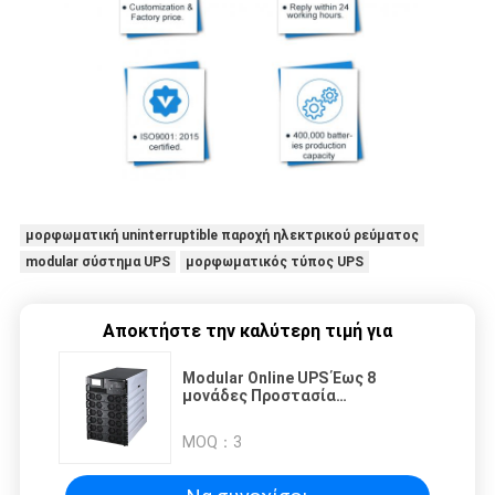
μορφωματική uninterruptible παροχή ηλεκτρικού ρεύματος
modular σύστημα UPS
μορφωματικός τύπος UPS
Αποκτήστε την καλύτερη τιμή για
Modular Online UPS Έως 8
μονάδες Προστασία
υπερφόρτωσης/
βραχυκυκλώματος/υπέρβασης
MOQ：
3
θερμοκρασίας