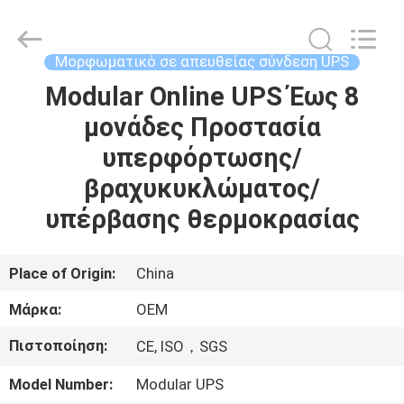
G-
TECH
POWER
GROUP.
All
Μορφωματικό σε απευθείας σύνδεση UPS
Rights
Reserved.
Modular Online UPS Έως 8
ΣΠΊΤΙ
μονάδες Προστασία
ΠΡΟΪΌΝΤΑ
υπερφόρτωσης/
βραχυκυκλώματος/
ΣΧΕΤΙΚΆ
υπέρβασης θερμοκρασίας
ΜΕ
ΕΜΆΣ
Place of Origin:
China
Μάρκα:
OEM
ΕΠΙΣΚΕΨΉ
Πιστοποίηση:
CE, ISO，SGS
ΕΡΓΟΣΤΑΣΊΟΥ
Model Number:
Modular UPS