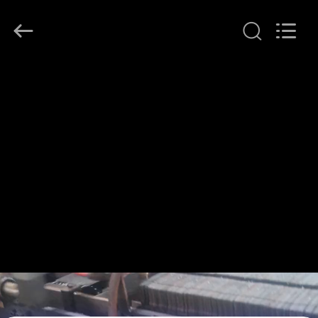
G-
TECH
POWER
GROUP.
All
Rights
Reserved.
ΣΠΊΤΙ
ΠΡΟΪΌΝΤΑ
ΣΧΕΤΙΚΆ
ΜΕ
ΕΜΆΣ
ΕΠΙΣΚΕΨΉ
ΕΡΓΟΣΤΑΣΊΟΥ