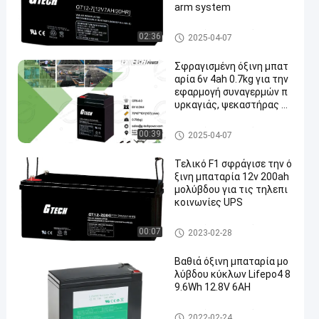
arm system
VRLA ρύθμισε την όξινη μπατ
02:36
2025-04-07
αρία μολύβδου
Σφραγισμένη όξινη μπατ
αρία 6v 4ah 0.7kg για την
εφαρμογή συναγερμών π
υρκαγιάς, ψεκαστήρας μο
λύβδου συντήρησης ελεύ
θερη επαναφορτιζόμενη
VRLA ρύθμισε την όξινη μπατ
00:39
2025-04-07
αρία μολύβδου
Τελικό F1 σφράγισε την ό
ξινη μπαταρία 12v 200ah
μολύβδου για τις τηλεπι
κοινωνίες UPS
VRLA ρύθμισε την όξινη μπατ
00:07
2023-02-28
αρία μολύβδου
Βαθιά όξινη μπαταρία μο
λύβδου κύκλων Lifepo4 8
9.6Wh 12.8V 6AH
VRLA ρύθμισε την όξινη μπατ
2022-02-24