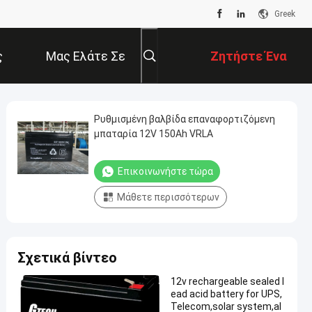
Greek
ς
Μας Ελάτε Σε
Ζητήστε Ένα
Επαφή Με
Απόσπασμα
Ρυθμισμένη βαλβίδα επαναφορτιζόμενη
μπαταρία 12V 150Ah VRLA
Επικοινωνήστε τώρα
Μάθετε περισσότερων
Σχετικά βίντεο
12v rechargeable sealed l
ead acid battery for UPS,
Telecom,solar system,al