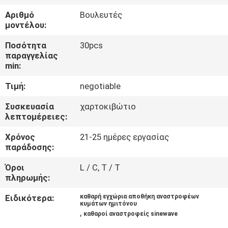
ΈΛΕΓΧΟΣ
Αριθμό
Βουλευτές
ΠΟΙΌΤΗΤΑΣ
μοντέλου:
Ποσότητα
30pcs
ΕΠΙΚΟΙΝΩΝΉΣΤΕ
παραγγελίας
min:
ΜΑΖΊ
Τιμή:
negotiable
ΜΑΣ
Συσκευασία
χαρτοκιβώτιο
λεπτομέρειες:
ΕΙΔΉΣΕΙΣ
Χρόνος
21-25 ημέρες εργασίας
παράδοσης:
ΖΗΤΉΣΤΕ
Όροι
L / C, T / T
ΜΙΑ
πληρωμής:
ΠΡΟΣΦΟΡΆ
Ειδικότερα:
καθαρή εγχώρια αποθήκη αναστροφέων
κυμάτων ημιτόνου
,
καθαροί αναστροφείς sinewave
SITEMAP