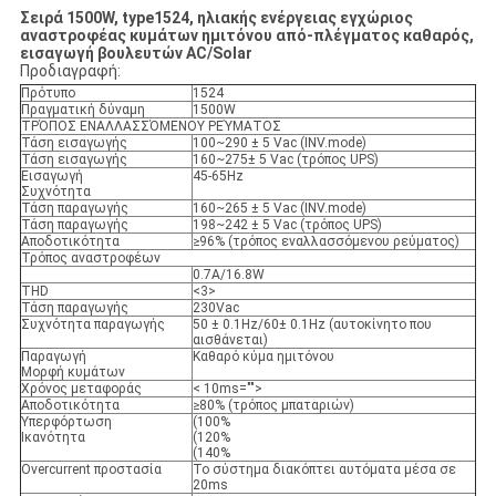
Σειρά 1500W, type1524, ηλιακής ενέργειας εγχώριος
αναστροφέας κυμάτων ημιτόνου από-πλέγματος καθαρός,
εισαγωγή βουλευτών AC/Solar
Προδιαγραφή:
Πρότυπο
1524
Πραγματική δύναμη
1500W
ΤΡΌΠΟΣ ΕΝΑΛΛΑΣΣΌΜΕΝΟΥ ΡΕΎΜΑΤΟΣ
Τάση εισαγωγής
100~290 ± 5 Vac (INV.mode)
Τάση εισαγωγής
160~275± 5 Vac (τρόπος UPS)
Εισαγωγή
45-65Hz
Συχνότητα
Τάση παραγωγής
160~265 ± 5 Vac (INV.mode)
Τάση παραγωγής
198~242 ± 5 Vac (τρόπος UPS)
Αποδοτικότητα
≥96% (τρόπος εναλλασσόμενου ρεύματος)
Τρόπος αναστροφέων
0.7A/16.8W
THD
<3>
Τάση παραγωγής
230Vac
Συχνότητα παραγωγής
50 ± 0.1Hz/60± 0.1Hz (αυτοκίνητο που
αισθάνεται)
Παραγωγή
Καθαρό κύμα ημιτόνου
Μορφή κυμάτων
Χρόνος μεταφοράς
< 10ms="">
Αποδοτικότητα
≥80% (τρόπος μπαταριών)
Υπερφόρτωση
(100%
Ικανότητα
(120%
(140%
Overcurrent προστασία
Το σύστημα διακόπτει αυτόματα μέσα σε
20ms