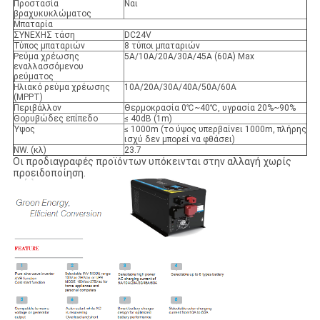
Προστασία
Ναι
βραχυκυκλώματος
Μπαταρία
ΣΥΝΕΧΗΣ τάση
DC24V
Τύπος μπαταριών
8 τύποι μπαταριών
Ρεύμα χρέωσης
5A/10A/20A/30A/45A (60A) Max
εναλλασσόμενου
ρεύματος
Ηλιακό ρεύμα χρέωσης
10A/20A/30A/40A/50A/60A
(MPPT)
Περιβάλλον
Θερμοκρασία 0℃~40℃, υγρασία 20%~90%
Θορυβώδες επίπεδο
≤ 40dB (1m)
Ύψος
≤ 1000m (το ύψος υπερβαίνει 1000m, πλήρης
ισχύ δεν μπορεί να φθάσει)
NW. (κλ)
23.7
Οι προδιαγραφές προϊόντων υπόκεινται στην αλλαγή χωρίς
προειδοποίηση.