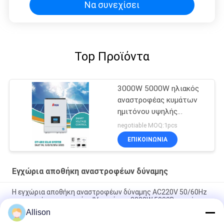
Να συνεχίσει
Top Προϊόντα
3000W 5000W ηλιακός
αναστροφέας κυμάτων
ημιτόνου υψηλής
συχνότητας καθαρός με
negotiable MOQ:1pcs
MPPT
ΕΠΙΚΟΙΝΩΝΙΑ
Εγχώρια αποθήκη αναστροφέων δύναμης
Η εγχώρια αποθήκη αναστροφέων δύναμης AC220V 50/60Hz
τροποποίησε τη σειρά σ. IV κυμάτων 3000W 5000B ημιτόνου
Allison
XL εγχώρια αποθήκη αναστροφέων κυμάτων ημιτόνου σειράς