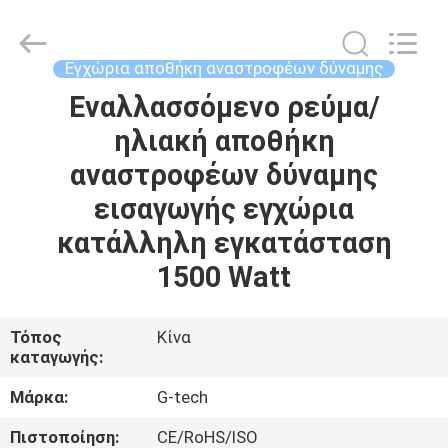
G-
TECH
POWER
GROUP.
All
Εγχώρια αποθήκη αναστροφέων δύναμης
Rights
Reserved.
Εναλλασσόμενο ρεύμα/
ΣΠΊΤΙ
ηλιακή αποθήκη
ΠΡΟΪΌΝΤΑ
αναστροφέων δύναμης
εισαγωγής εγχώρια
ΣΧΕΤΙΚΆ
κατάλληλη εγκατάσταση
ΜΕ
1500 Watt
ΕΜΆΣ
Τόπος
Κίνα
καταγωγής:
ΕΠΙΣΚΕΨΉ
ΕΡΓΟΣΤΑΣΊΟΥ
Μάρκα:
G-tech
Πιστοποίηση:
CE/RoHS/ISO