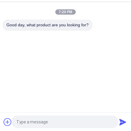
καθαρή, αναστροφέας για την εγχώρια χρήση
7:20 PM
επίδειξη εγχώριων αποθηκών LCD αναστροφέων δύναμης
800VA 640W με 2 έτη εξουσιοδότησης
Good day, what product are you looking for?
Λαϊκή κατηγορία
Όλα
Καθαρή Γραμμή 
Γ Τεχνολογίας UPS
Διαλογικό UPS 
Κυμάτων Ημιτόνου
Υψηλής Συχνότητας 
PWM UPS
Online UPS
Μορφωματικό Σε 
Χαμηλή Συχνότητα 
Απευθείας Σύνδεση 
Online UPS
UPS
Εγχώρια Αποθήκη 
Μίνι Συνεχές Ρεύμα 
Αναστροφέων 
UPS
Δύναμης
Αίτηση κράτησης