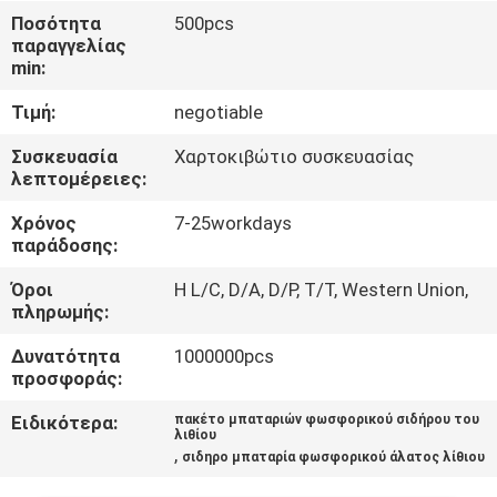
ΈΛΕΓΧΟΣ
Ποσότητα
500pcs
παραγγελίας
ΠΟΙΌΤΗΤΑΣ
min:
Τιμή:
negotiable
ΕΠΙΚΟΙΝΩΝΉΣΤΕ
ΜΑΖΊ
Συσκευασία
Χαρτοκιβώτιο συσκευασίας
λεπτομέρειες:
ΜΑΣ
Χρόνος
7-25workdays
παράδοσης:
ΕΙΔΉΣΕΙΣ
Όροι
Η L/C, D/A, D/P, T/T, Western Union,
πληρωμής:
ΖΗΤΉΣΤΕ
Δυνατότητα
1000000pcs
ΜΙΑ
προσφοράς:
ΠΡΟΣΦΟΡΆ
Ειδικότερα:
πακέτο μπαταριών φωσφορικού σιδήρου του
λιθίου
,
σιδηρο μπαταρία φωσφορικού άλατος λίθιου
SITEMAP