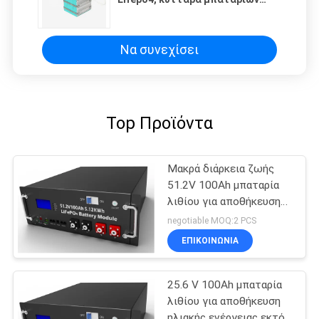
λίθιου για το ηλεκτρικό όχημα
Να συνεχίσει
Top Προϊόντα
Μακρά διάρκεια ζωής
51.2V 100Ah μπαταρία
λιθίου για αποθήκευση
ενέργειας
negotiable MOQ:2 PCS
ΕΠΙΚΟΙΝΩΝΙΑ
25.6 V 100Ah μπαταρία
λιθίου για αποθήκευση
ηλιακής ενέργειας εκτός