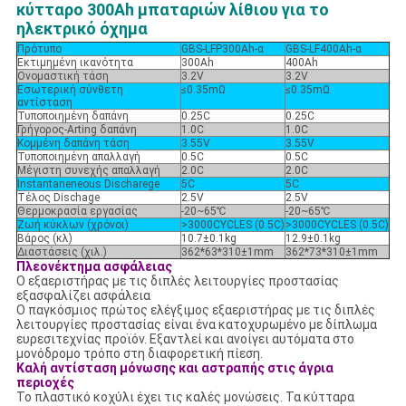
κύτταρο 300Ah μπαταριών λίθιου για το
ηλεκτρικό όχημα
Πρότυπο
GBS-LFP300Ah-α
GBS-LF400Ah-α
Εκτιμημένη ικανότητα
300Ah
400Ah
Ονομαστική τάση
3.2V
3.2V
Εσωτερική σύνθετη
≤0.35mΩ
≤0.35mΩ
αντίσταση
Τυποποιημένη δαπάνη
0.25C
0.25C
Γρήγορος-Arting δαπάνη
1.0C
1.0C
Κομμένη δαπάνη τάση
3.55V
3.55V
Τυποποιημένη απαλλαγή
0.5C
0.5C
Μέγιστη συνεχής απαλλαγή
2.0C
2.0C
Instantaneneous Discharege
5C
5C
Τέλος Dischage
2.5V
2.5V
Θερμοκρασία εργασίας
-20~65℃
-20~65℃
Ζωή κύκλων (χρόνοι)
>3000CYCLES (0.5C)
>3000CYCLES (0.5C)
Βάρος (κλ)
10.7±0.1kg
12.9±0.1kg
Διαστάσεις (χιλ.)
362*63*310±1mm
362*73*310±1mm
Πλεονέκτημα ασφάλειας
Ο εξαεριστήρας με τις διπλές λειτουργίες προστασίας
εξασφαλίζει ασφάλεια
Ο παγκόσμιος πρώτος ελέγξιμος εξαεριστήρας με τις διπλές
λειτουργίες προστασίας είναι ένα κατοχυρωμένο με δίπλωμα
ευρεσιτεχνίας προϊόν. Εξαντλεί και ανοίγει αυτόματα στο
μονόδρομο τρόπο στη διαφορετική πίεση.
Καλή αντίσταση μόνωσης και αστραπής στις άγρια
περιοχές
Το πλαστικό κοχύλι έχει τις καλές μονώσεις. Τα κύτταρα