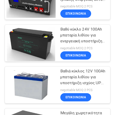
δικτύου
negotiable MOQ:2 PCS
ΕΠΙΚΟΙΝΩΝΙΑ
Βαθύ κύκλο 24V 100Ah
μπαταρία λιθίου για
ενεργειακή υποστήριξη
και αποθήκευση
negotiable MOQ:2 PCS
ενέργειας
ΕΠΙΚΟΙΝΩΝΙΑ
Βαθιά κύκλος 12V 100Ah
μπαταρία λιθίου για
υποστήριξη ισχύος UPS
και αποθήκευση
negotiable MOQ:2 PCS
ενέργειας
ΕΠΙΚΟΙΝΩΝΙΑ
Μεγάλη χωρητικότητα