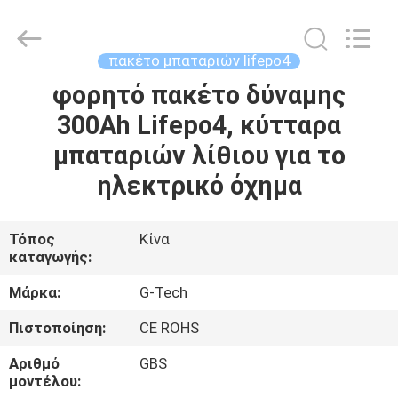
G-
TECH
POWER
GROUP.
All
πακέτο μπαταριών lifepo4
Rights
Reserved.
φορητό πακέτο δύναμης
ΣΠΊΤΙ
300Ah Lifepo4, κύτταρα
ΠΡΟΪΌΝΤΑ
μπαταριών λίθιου για το
ηλεκτρικό όχημα
ΣΧΕΤΙΚΆ
ΜΕ
Τόπος
Κίνα
καταγωγής:
ΕΜΆΣ
Μάρκα:
G-Tech
ΕΠΙΣΚΕΨΉ
Πιστοποίηση:
CE ROHS
ΕΡΓΟΣΤΑΣΊΟΥ
Αριθμό
GBS
μοντέλου: