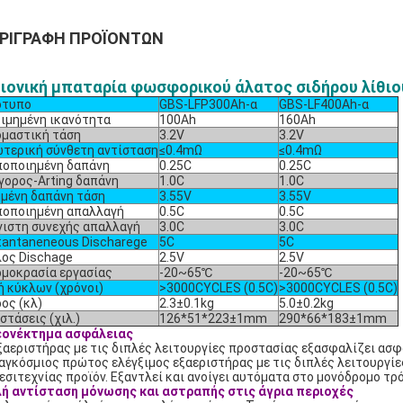
ΡΙΓΡΑΦΉ ΠΡΟΪΌΝΤΩΝ
-ιονική μπαταρία φωσφορικού άλατος σιδήρου λίθιο
ότυπο
GBS-LFP300Ah-α
GBS-LF400Ah-α
ιμημένη ικανότητα
100Ah
160Ah
μαστική τάση
3.2V
3.2V
τερική σύνθετη αντίσταση
≤0.4mΩ
≤0.4mΩ
οποιημένη δαπάνη
0.25C
0.25C
γορος-Arting δαπάνη
1.0C
1.0C
μένη δαπάνη τάση
3.55V
3.55V
οποιημένη απαλλαγή
0.5C
0.5C
ιστη συνεχής απαλλαγή
3.0C
3.0C
tantaneneous Discharege
5C
5C
ος Dischage
2.5V
2.5V
μοκρασία εργασίας
-20~65℃
-20~65℃
 κύκλων (χρόνοι)
>3000CYCLES (0.5C)
>3000CYCLES (0.5C)
ος (κλ)
2.3±0.1kg
5.0±0.2kg
στάσεις (χιλ.)
126*51*223±1mm
290*66*183±1mm
εονέκτημα ασφάλειας
ξαεριστήρας με τις διπλές λειτουργίες προστασίας εξασφαλίζει ασφ
αγκόσμιος πρώτος ελέγξιμος εξαεριστήρας με τις διπλές λειτουργί
εσιτεχνίας προϊόν. Εξαντλεί και ανοίγει αυτόματα στο μονόδρομο τρ
ή αντίσταση μόνωσης και αστραπής στις άγρια περιοχές