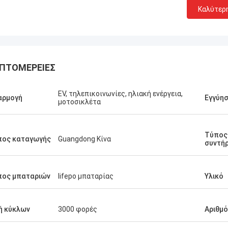
Καλύτερ
ΠΤΟΜΈΡΕΙΕΣ
Stamatis Ελλάδα
EV, τηλεπικοινωνίες, ηλιακή ενέργεια,
αρμογή
Εγγύη
μοτοσικλέτα
πολύ ικανοποιημένος με τα
τα γ-τεχνολογία, η ποιότητα είναι
ψηλή και σταθερή, και με την καλή
Τύπος
ία, το εκτιμώ!
πος καταγωγής
Guangdong Κίνα
συντή
πος μπαταριών
lifepo μπαταρίας
Υλικό
ή κύκλων
3000 φορές
Αριθμό