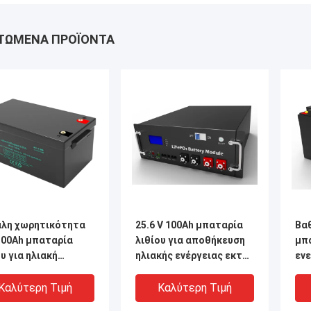
ΤΏΜΕΝΑ ΠΡΟΪΌΝΤΑ
λη χωρητικότητα
25.6 V 100Ah μπαταρία
Βαθ
300Ah μπαταρία
λιθίου για αποθήκευση
μπα
υ για ηλιακή
ηλιακής ενέργειας εκτός
εν
γεια και ηλεκτρική
δικτύου
κα
γεια
ενέ
Καλύτερη Τιμή
Καλύτερη Τιμή