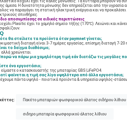
πλαστικό κοχύλι έχει τις καλές μονώσεις. Τα κύτταρα μπορούν να 
ης άμεσα. Η δυνατότητα μόνωσης δεν επηρεάζεται από την υγρασία α
ολος να παραγάγει τη στατική ηλεκτρική ενέργεια και να προκαλέσε
κτρικούς σπινθήρες.
διο αποσυμπίεσης σε ειδικές περιπτώσεις
κοχύλι Plasitic έχει το χαμηλό σημείο τήξης (170℃). Λειώνει και κά
σφαλίζουν.
AQ
ότε θα στείλετε τα προϊόντα όταν paymnet γίνεται;
οκιμαστική διαταγή είναι 3-7 ημέρες εργασίας, επίσημη διαταγή 7-20 
ίναι το δείγμα διαθέσιμο;
, αλλά χρεώνεται.
πορώ να πάρω μια χαμηλότερη τιμή εάν διατάζω τις μεγάλες π
.
ίστε ένα εργοστάσιο;
, είμαστε ο κατασκευαστής της μπαταρίας GBS LiFePO4.
ιατί φαίνεται η τιμή σας λίγα υψηλότερα από άλλα εργοστάσια;
έχουμε πάντα υψηλό - ποιοτικά προϊόντα & υπηρεσία υψηλός-στάσεω
κέττες:
Πακέτο μπαταριών φωσφορικού άλατος σιδήρου λίθιου
σιδηρο μπαταρία φωσφορικού άλατος λίθιου