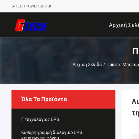
G-TECH POWER GROUP
Αρχική Σελ
Π
Αρχική Σελίδα
/
Πακέτο Μπαταρι
Όλα Τα Προϊόντα
Λ
τ
Γ τεχνολογίας UPS
Καθαρή γραμμή διαλογικό UPS
κυμάτων ημιτόνου