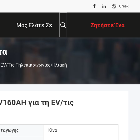
Greek
Μας Ελάτε Σε
Ζητήστε Ένα
τα
Επαφή Με
Απόσπασμα
η EV/τις Τηλεπικοινωνίες/ηλιακή
V160AH για τη EV/τις
αταγωγής
Κίνα