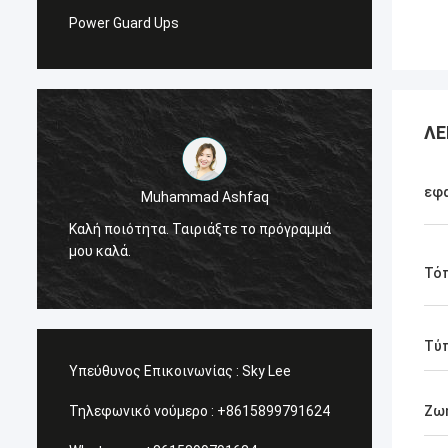
Power Guard Ups
ΛΕ
εφ
Muhammad Ashfaq
Είμαι 
Καλή ποιότητα. Ταιριάξτε το πρόγραμμά
προϊόν
μου καλά.
πολύ υ
υπηρεσ
Τό
Τύ
Υπεύθυνος Επικοινωνίας :
Sky Lee
Τηλεφωνικό νούμερο :
+8615899791624
Ζω