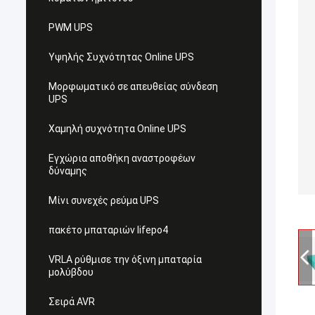
PWM UPS
Υψηλής Συχνότητας Online UPS
Μορφωματικό σε απευθείας σύνδεση
UPS
Χαμηλή συχνότητα Online UPS
Εγχώρια αποθήκη αναστροφέων
δύναμης
Μίνι συνεχές ρεύμα UPS
πακέτο μπαταριών lifepo4
VRLA ρύθμισε την όξινη μπαταρία
μολύβδου
Σειρά AVR