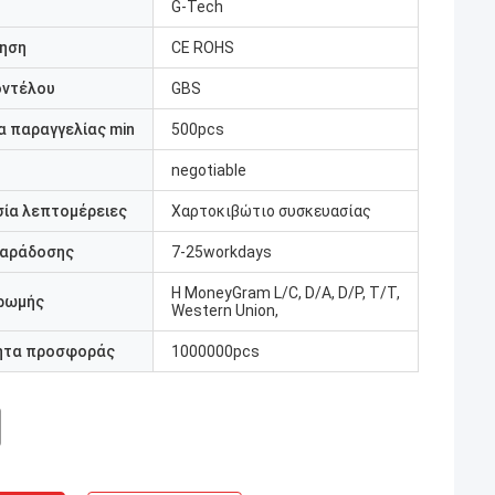
G-Tech
ηση
CE ROHS
οντέλου
GBS
 παραγγελίας min
500pcs
negotiable
ία λεπτομέρειες
Χαρτοκιβώτιο συσκευασίας
παράδοσης
7-25workdays
Η MoneyGram L/C, D/A, D/P, T/T,
ρωμής
Western Union,
ητα προσφοράς
1000000pcs