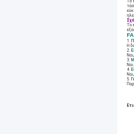
Το 
τάσ
εύκ
ηλε
Σχέ
Το 
εξα
F
1.
Π
Η δ
2.
Ε
Ναι
3.
Μ
Ναι
4.
Ε
Ναι
5.
Γ
Παρ
Ετι