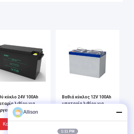
ύ κύκλο 24V 100Ah
Βαθιά κύκλος 12V 100Ah
ταρία λιθίου για
μπαταρία λιθίου για
εργειακή υποστήριξη
υποστήριξη ισχύος UPS
Allison
ι αποθήκευση
και αποθήκευση
ργειας
ενέργειας
Καλύτερη Τιμή
Καλύτερη Τιμή
1:11 PM