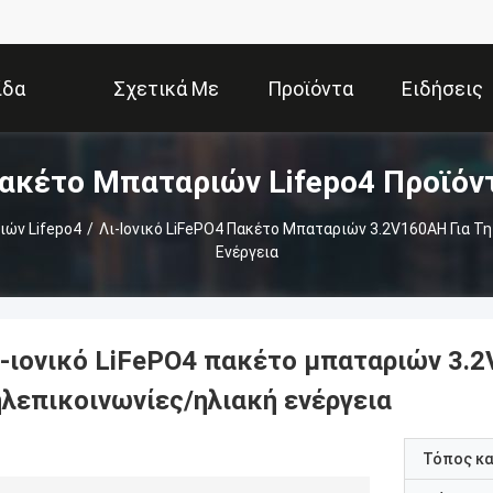
ίδα
Σχετικά Με
Προϊόντα
Ειδήσεις
ακέτο Μπαταριών Lifepo4 Προϊόν
Εμάς
ών Lifepo4
/
Λι-Ιονικό LiFePO4 Πακέτο Μπαταριών 3.2V160AH Για Τ
Ενέργεια
ι-ιονικό LiFePO4 πακέτο μπαταριών 3.2
ηλεπικοινωνίες/ηλιακή ενέργεια
Τόπος κ