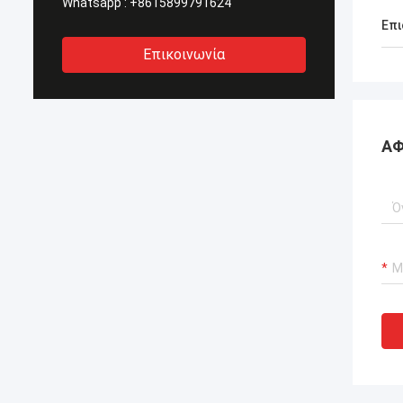
Whatsapp :
+8615899791624
Επι
Επικοινωνία
ΑΦ