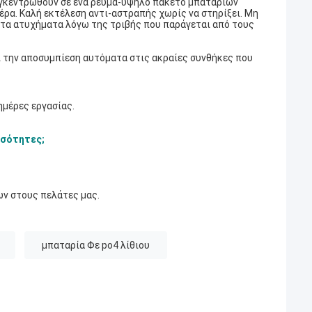
συγκεντρωθούν σε ένα ρεύμα-υψηλό πακέτο μπαταριών
έρα. Καλή εκτέλεση αντι-αστραπής χωρίς να στηρίξει. Μη
ι τα ατυχήματα λόγω της τριβής που παράγεται από τους
νει την αποσυμπίεση αυτόματα στις ακραίες συνθήκες που
ημέρες εργασίας.
οσότητες;
ν στους πελάτες μας.
μπαταρία Φε po4 λίθιου