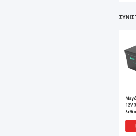
ΣΥΝΙΣ
Μεγά
12V 
λιθίο
ενέρ
ενέρ