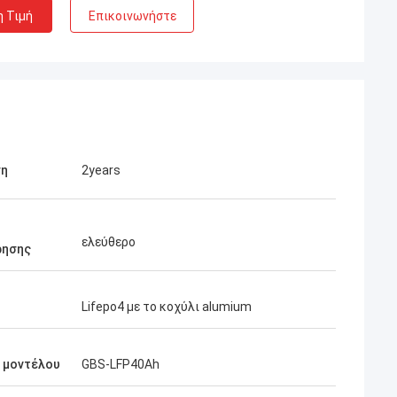
η Τιμή
Επικοινωνήστε
ση
2years
ελεύθερο
ρησης
Lifepo4 με το κοχύλι alumium
 μοντέλου
GBS-LFP40Ah