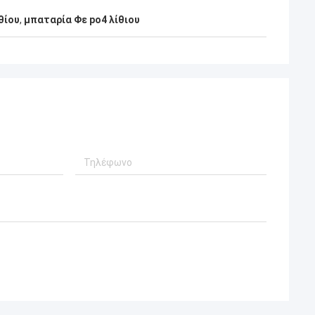
θίου
,
μπαταρία Φε po4 λίθιου