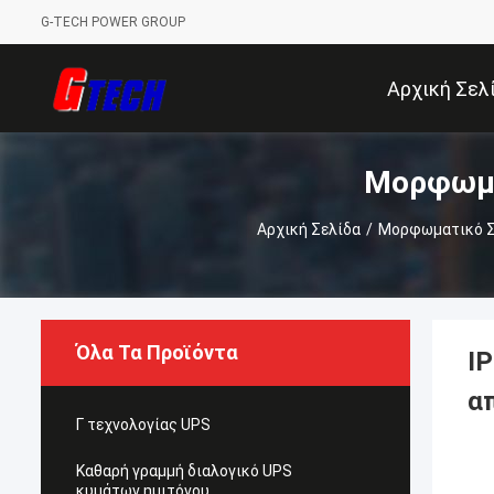
G-TECH POWER GROUP
Αρχική Σελ
Μορφωμα
Αρχική Σελίδα
/
Μορφωματικό Σ
Όλα Τα Προϊόντα
I
α
Γ τεχνολογίας UPS
Καθαρή γραμμή διαλογικό UPS
κυμάτων ημιτόνου