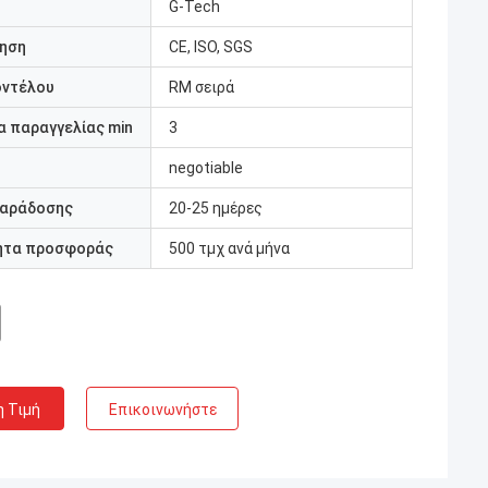
G-Tech
ηση
CE, ISO, SGS
οντέλου
RM σειρά
 παραγγελίας min
3
negotiable
παράδοσης
20-25 ημέρες
ητα προσφοράς
500 τμχ ανά μήνα
η Τιμή
Επικοινωνήστε