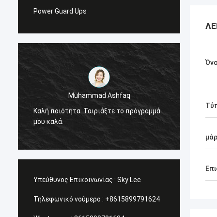
Power Guard Ups
ΛΕ
Όνο
Muhammad Ashfaq
Είμαι 
Τύ
Καλή ποιότητα. Ταιριάξτε το πρόγραμμά
προϊόν
μου καλά.
πολύ υ
υπηρεσ
μά
Επι
Υπεύθυνος Επικοινωνίας :
Sky Lee
Τηλεφωνικό νούμερο :
+8615899791624