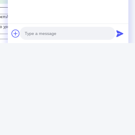
ροεπιλογή, ενότητα δύναμης
 χειρωνακτικός διακόπτης
ε Foshan, επαρχία Γκουαγκντόνγκ. Είμαστε
 ηλεκτρικά συστήματα) στην Κίνα. Ειδικευόμαστε στην
 εύχρηστος και των ασφαλέστερων προϊόντων UPS,
Photo
ών μέτρων, έχει περισσότερο από 500 επαγγελματικό
πλήρως αυτόματων γραμμών SMT, περισσότερα από 10
Video Call
 ΈΦΑΓΑΝ το αυτόματα εξεταστικά κέντρο και το
Audio Call
ς η Νότια Αμερική, η Ευρώπη, η Ρωσία, η Ινδία, η Αφρική
ειμένου να καλύψουμε τις απαιτήσεις των πελατών, και
τις.