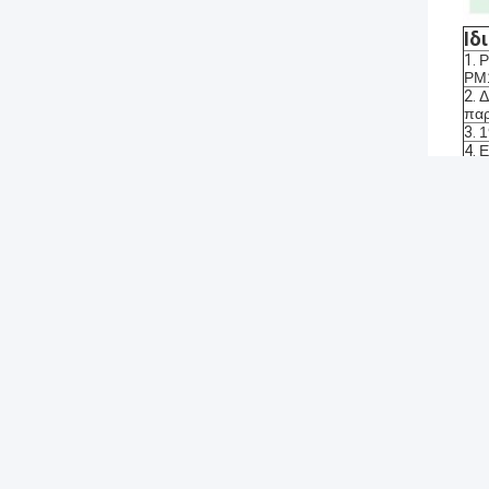
Ιδ
1.
P
PM1
2.
Δ
παρ
3.
1
4.
Ε
5.
Σ
6.
Μ
Η C
επα
ανά
ανα
Το 
προ
σύν
εργ
Οι 
και
κερ