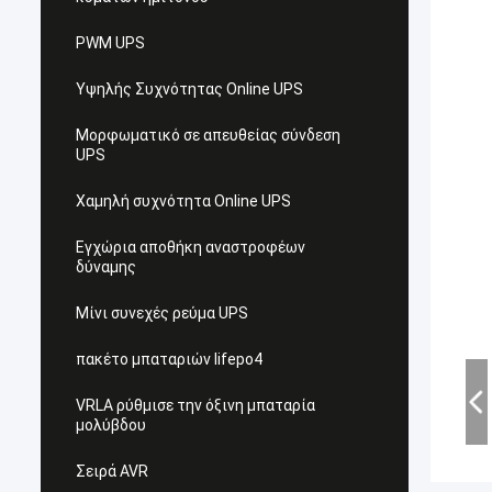
PWM UPS
Υψηλής Συχνότητας Online UPS
Μορφωματικό σε απευθείας σύνδεση
UPS
Χαμηλή συχνότητα Online UPS
Εγχώρια αποθήκη αναστροφέων
δύναμης
Μίνι συνεχές ρεύμα UPS
πακέτο μπαταριών lifepo4
VRLA ρύθμισε την όξινη μπαταρία
μολύβδου
Σειρά AVR