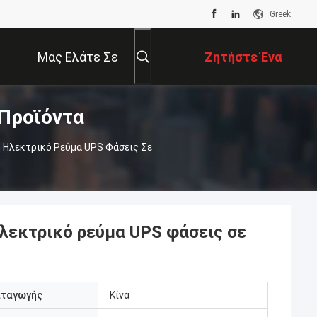
Greek
Μας Ελάτε Σε
Ζητήστε Ένα
Προϊόντα
Επαφή Με
Απόσπασμα
 Ηλεκτρικό Ρεύμα UPS Φάσεις Σε
ηλεκτρικό ρεύμα UPS φάσεις σε
αταγωγής
Κίνα