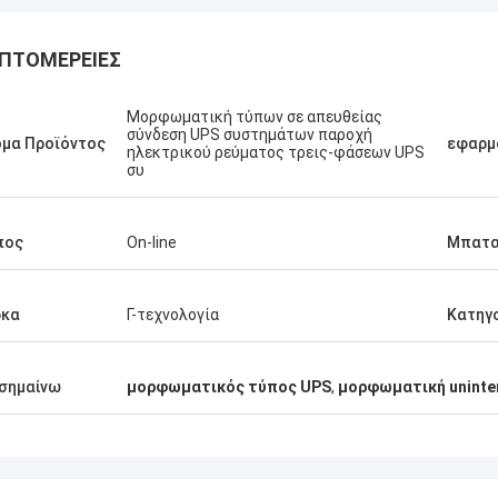
ΠΤΟΜΈΡΕΙΕΣ
Μορφωματική τύπων σε απευθείας
σύνδεση UPS συστημάτων παροχή
μα Προϊόντος
εφαρμ
ηλεκτρικού ρεύματος τρεις-φάσεων UPS
συ
Stamatis Ελλάδα
πολύ ικανοποιημένος με τα
πος
On-line
Μπατα
τα γ-τεχνολογία, η ποιότητα είναι
ψηλή και σταθερή, και με την καλή
ία, το εκτιμώ!
ρκα
Γ-τεχνολογία
Κατηγ
σημαίνω
μορφωματικός τύπος UPS
,
μορφωματική uninter