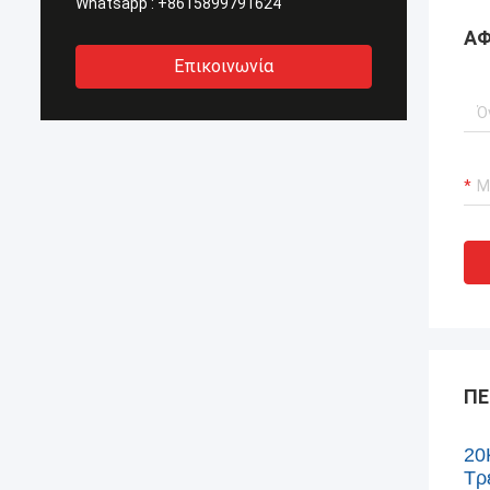
Whatsapp :
+8615899791624
ΑΦ
Επικοινωνία
ΠΕ
20
Τρ