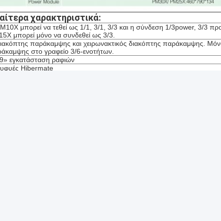
ιαίτερα χαρακτηριστικά:
M10X μπορεί να τεθεί ως 1/1, 3/1, 3/3 και η σύνδεση 1/3power, 3/3 π
5X μπορεί μόνο να συνδεθεί ως 3/3.
ιακόπτης παράκαμψης και χειρωνακτικός διακόπτης παράκαμψης. Μόνο
άκαμψης στο γραφείο 3/6-ενοτήτων.
9» εγκατάσταση ραφιών
υφυές Hibermate
τιγμιαίος κοντός
όνος τρόπος γήρανσης
o. δύναμης γ-τεχνολογία, ΕΠΕ καθιερώθηκε το 2002, τοποθετημένος σ
γγελματικός κατασκευαστής υψηλού - ποιότητα UPS (Uninterruptible
πτυξη, την κατασκευή και να ενεργοποιήσουμε τον πιό αξιόπιστου,
στροφέων και AVR (ρυθμιστής τάσης).
εργοστάσιο καλύπτει έναν τομέα εργασίας σχεδόν 20.000 τετραγωνικ
σωπικό (συμπεριλαμβανομένου 30 προσωπικού Ε&Α) και 33 σύνολα 
ολα αυτόματου εξοπλισμού εισαγωγής, εξοπλισμός δοκιμής PCB ICT,
αστήριο γήρανσης για όλα τα προϊόντα.
υπηρεσίες cOem παρέχονται για τους πελάτες σε πολλές περιοχές, όπω
 μερικές άλλες χώρες και περιοχές. Είμαστε κατάλληλοι πάντα προκ
δίζουμε τις περισσότερους διαταγές και θαυμασμό επανάληψης από 