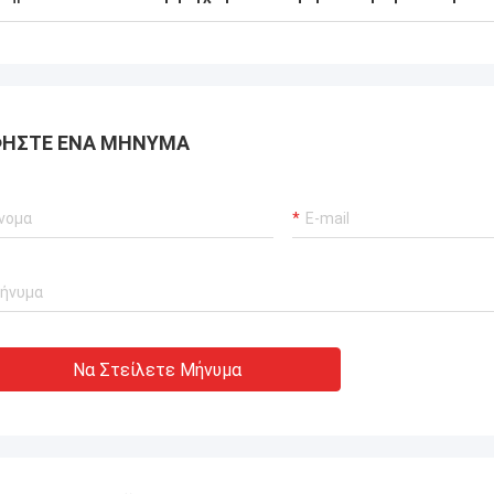
ΉΣΤΕ ΈΝΑ ΜΉΝΥΜΑ
Να Στείλετε Μήνυμα