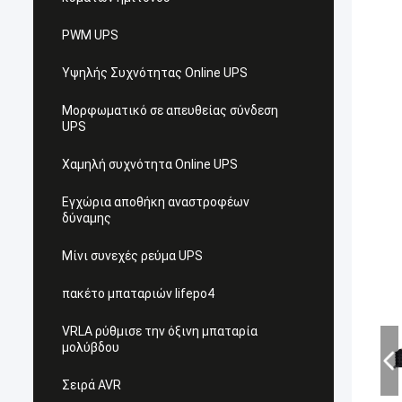
PWM UPS
Υψηλής Συχνότητας Online UPS
Μορφωματικό σε απευθείας σύνδεση
UPS
Χαμηλή συχνότητα Online UPS
Εγχώρια αποθήκη αναστροφέων
δύναμης
Μίνι συνεχές ρεύμα UPS
πακέτο μπαταριών lifepo4
VRLA ρύθμισε την όξινη μπαταρία
μολύβδου
Σειρά AVR