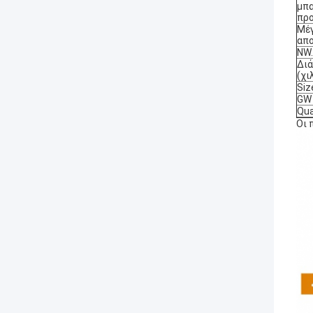
μπ
πρ
Μέ
απ
NW.
Δι
(χιλ
Siz
GW 
Qua
Οι 