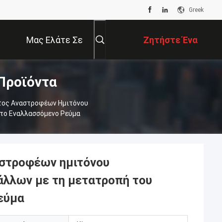
Greek
Μας Ελάτε Σε
Ζητήστε Ένα
Προϊόντα
Επαφή Με
Απόσπασμα
τος Αναστροφέων Ημιτόνου
το Εναλλασσόμενο Ρεύμα
αστροφέων ημιτόνου
άλλων με τη μετατροπή του
εύμα