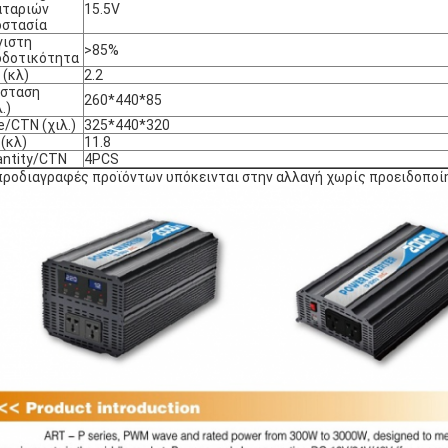
αταριών
15.5V
οστασία
γιστη
>85%
οδοτικότητα
 (κλ)
2.2
άσταση
260*440*85
.)
e/CTN (χιλ.)
325*440*320
(κλ)
11.8
ntity/CTN
4PCS
προδιαγραφές προϊόντων υπόκεινται στην αλλαγή χωρίς προειδοποί