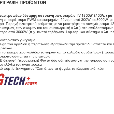
ΡΙΓΡΑΦΉ ΠΡΟΪΌΝΤΩΝ
ναστροφέας δύναμης αυτοκινήτων, σειρά σ. IV 1500W 2400A, τρο
νη-π σειρά, κύμα PWM και εκτιμημένη δύναμη από 300W σε 3000W, με σ
ρά. Παροχή ηλεκτρικού ρεύματος με να μετατρέψει το συνεχές ρεύμα 1
οκινήτων, των σκαφών και του συσσωρευτή κ.λπ.) στο εναλλασσόμενο ρ
ότερο από 3000W (π.χ. κινητό τηλέφωνο. Lap-top, και σύστημα κ.λπ. ηλ
ακτηριστικό γνώρισμα:
sign του αργιλίου η περίπτωση εξασφαλίζει την άριστα δυνατότητα και 
ρεσιών
r το ελαφρύτερο καλώδιο τσιγάρων και το καλώδιο συνδετήρων (προαιρ
σιμοποιούνται για την μπαταρία.
B διεπαφή (προαιρετική) Φω'τα δύο οδηγήσεων για την παρουσίαση ν
 να ελέγξει τον αναστροφέα
ικό φορτίο ξεκινήματος *Can όπως τα ψυγεία, τα κλιματιστικά, κ.λπ.