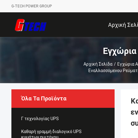
G-TECH POWER GROUP
Αρχική Σελ
Εγχώρια
Αρχική Σελίδα
/
Εγχώρια 
Εναλλασσόμενου Ρεύματ
Όλα Τα Προϊόντα
Κ
ε
Γ τεχνολογίας UPS
σ
Καθαρή γραμμή διαλογικό UPS
κυμάτων ημιτόνου