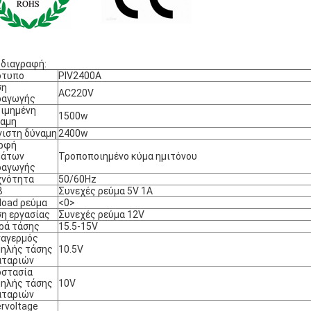
διαγραφή:
ότυπο
PIV2400A
ση
AC220V
ραγωγής
ιμημένη
1500w
ναμη
ιστη δύναμη
2400w
ρφή
μάτων
Τροποποιημένο κύμα ημιτόνου
ραγωγής
χνότητα
50/60Hz
B
Συνεχές ρεύμα 5V 1A
load ρεύμα
<0>
η εργασίας
Συνεχές ρεύμα 12V
ρά τάσης
15.5-15V
ναγερμός
ηλής τάσης
10.5V
αταριών
οστασία
ηλής τάσης
10V
αταριών
rvoltage