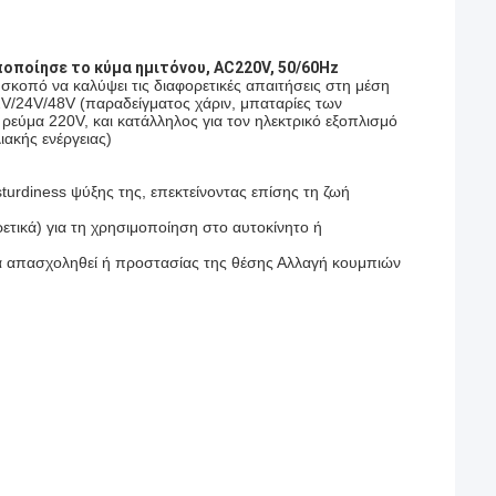
ποποίησε το κύμα ημιτόνου, AC220V, 50/60Hz
κοπό να καλύψει τις διαφορετικές απαιτήσεις στη μέση
2V/24V/48V (παραδείγματος χάριν, μπαταρίες των
εύμα 220V, και κατάλληλος για τον ηλεκτρικό εξοπλισμό
ιακής ενέργειας)
sturdiness ψύξης της, επεκτείνοντας επίσης τη ζωή
ετικά) για τη χρησιμοποίηση στο αυτοκίνητο ή
α απασχοληθεί ή προστασίας της θέσης Αλλαγή κουμπιών