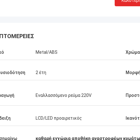
Καλύτερ
ΠΤΟΜΈΡΕΙΕΣ
κό
Metal/ABS
Χρώμα
Stamatis Ελλάδα
πολύ ικανοποιημένος με τα
τα γ-τεχνολογία, η ποιότητα είναι
ουσιοδότηση
2 έτη
Μορφή
ψηλή και σταθερή, και με την καλή
ία, το εκτιμώ!
ραγωγή
Εναλλασσόμενο ρεύμα 220V
Προστ
δειξη
LCD/LED προαιρετικός
Ικανό
σημαίνω
καθαρή εγχώρια αποθήκη αναστροφέων κυμάτω