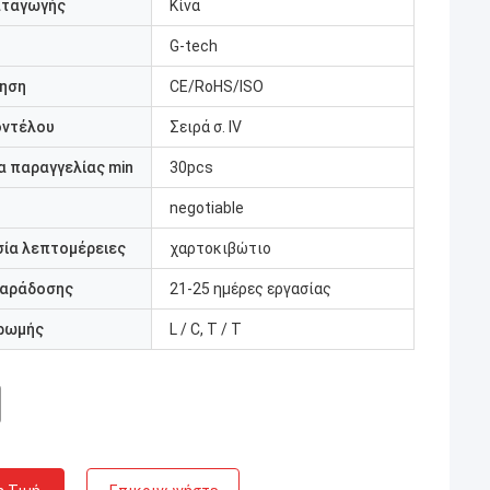
αταγωγής
Κίνα
G-tech
ηση
CE/RoHS/ISO
οντέλου
Σειρά σ. IV
 παραγγελίας min
30pcs
negotiable
ία λεπτομέρειες
χαρτοκιβώτιο
παράδοσης
21-25 ημέρες εργασίας
ρωμής
L / C, T / T