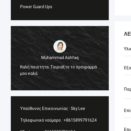
Power Guard Ups
ΛΕ
Υλι
Muhammad Ashfaq
Είμαι 
Καλή ποιότητα. Ταιριάξτε το πρόγραμμά
προϊόν
Εξ
μου καλά.
πολύ υ
υπηρεσ
Πα
Υπεύθυνος Επικοινωνίας :
Sky Lee
Επί
Τηλεφωνικό νούμερο :
+8615899791624
Επι