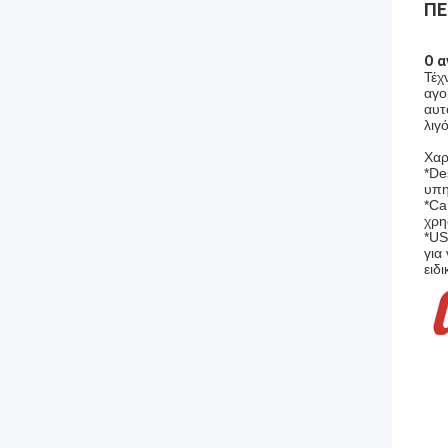
ΠΕ
Ο α
Τέχ
αγο
αυτ
λιγ
Χαρ
*De
υπη
*Ca
χρη
*US
για
ειδ