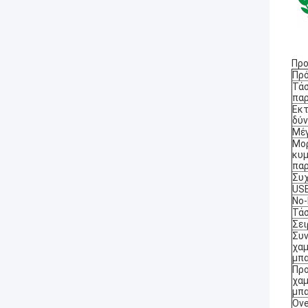
Προ
Πρ
Τά
πα
Εκτ
δύ
Μέγ
Μο
κυ
πα
Συ
US
No-
Τάσ
Σει
Συ
χαμ
μπ
Πρ
χαμ
μπ
Ove