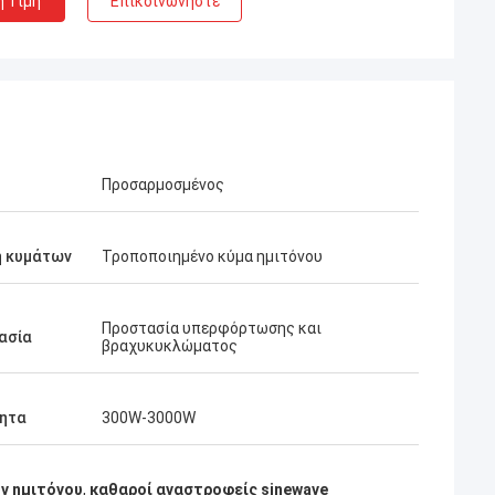
η Τιμή
Επικοινωνήστε
Προσαρμοσμένος
 κυμάτων
Τροποποιημένο κύμα ημιτόνου
Προστασία υπερφόρτωσης και
ασία
βραχυκυκλώματος
τητα
300W-3000W
ν ημιτόνου
,
καθαροί αναστροφείς sinewave