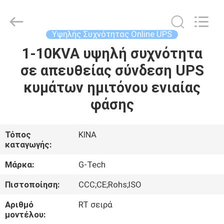
G-
TECH
POWER
GROUP.
All
Υψηλής Συχνότητας Online UPS
Rights
Reserved.
1-10KVA υψηλή συχνότητα
ΣΠΊΤΙ
σε απευθείας σύνδεση UPS
ΠΡΟΪΌΝΤΑ
κυμάτων ημιτόνου ενιαίας
φάσης
ΣΧΕΤΙΚΆ
ΜΕ
Τόπος
ΚΙΝΑ
καταγωγής:
ΕΜΆΣ
Μάρκα:
G-Tech
ΕΠΙΣΚΕΨΉ
Πιστοποίηση:
CCC;CE;Rohs;ISO
ΕΡΓΟΣΤΑΣΊΟΥ
Αριθμό
RT σειρά
μοντέλου: