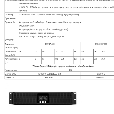
υπερφόρτωσης
110%-130%: Κλείσιμο UPS μετά από 1min στον τρόπο ή τη μεταφορά μπαταριών για να παρακάμψει πότ
untility είναι κανονικό
>130%: Το UPS διέκοψε αμέσως στον τρόπο ή τη μεταφορά μπαταριών για να παρακάμψει πότε το untilit
κανονικό
Διεπαφή
220V: RJ45/11+RS232, USB ή SNMP Solt επιλέξιμο (προαιρετικός)
Προστασία
Προστασία
Αυτόματο καινούριο ξεκίνημα όταν ανακτεί το εναλλασσόμενο ρεύμα
Οργάνωση Slient
Αυτόματη χρέωση (σε μη απευθείας σύνδεση χρέωση)
Προστασία χαμηλής τάσης μπαταριών
Προστασία υπερφόρτωσης και βραχυκυκλώματος
ΦΥΣΙΚΟΣ
Διάσταση
482*87*420
482.6*130*600
μονάδων (χιλ.)
Ακαθάριστο
11
12
12.5
13.5
12.7
13.7
18.7
19.7
20.5
βάρος (κλ)
Καθαρό βάρος
8
9
9.1
10.1
9.3
10.3
14.6
15.6
16.4
(κλ)
Όλο το βάρος UPS χωρίς την μπαταρία συμπεριλαμβανομένου
Πιστοποιητικό
CE
Οδηγία EMC
EN62040-2, EN61000-3-2
En2040-2
Οδηγία LVD
En62040-1
En62040-1