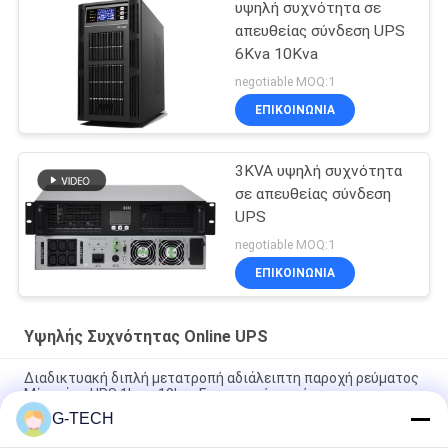
υψηλή συχνότητα σε
απευθείας σύνδεση UPS
6Kva 10Kva
negotiable MOQ:1
ΕΠΙΚΟΙΝΩΝΙΑ
3KVA υψηλή συχνότητα
σε απευθείας σύνδεση
UPS
negotiable MOQ:1
ΕΠΙΚΟΙΝΩΝΙΑ
Υψηλής Συχνότητας Online UPS
Διαδικτυακή διπλή μετατροπή αδιάλειπτη παροχή ρεύματος
Μία φάση UPS 1kva -10kva Για οικιακή γεννήτρια
G-TECH
Σε απευθείας σύνδεση ενιαία φάση UPS 1-10kva PF 1,0