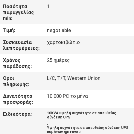
ΈΛΕΓΧΟΣ
Ποσότητα
1
παραγγελίας
ΠΟΙΌΤΗΤΑΣ
min:
Τιμή:
negotiable
ΕΠΙΚΟΙΝΩΝΉΣΤΕ
ΜΑΖΊ
Συσκευασία
χαρτοκιβώτιο
λεπτομέρειες:
ΜΑΣ
Χρόνος
25 ημέρες
παράδοσης:
ΕΙΔΉΣΕΙΣ
Όροι
L/C, T/T, Western Union
πληρωμής:
ΖΗΤΉΣΤΕ
Δυνατότητα
10.000 PC το μήνα
ΜΙΑ
προσφοράς:
ΠΡΟΣΦΟΡΆ
Ειδικότερα:
10KVA υψηλή συχνότητα σε απευθείας
σύνδεση UPS
,
Υψηλή συχνότητα σε απευθείας σύνδεση UPS
SITEMAP
κυμάτων ημιτόνου