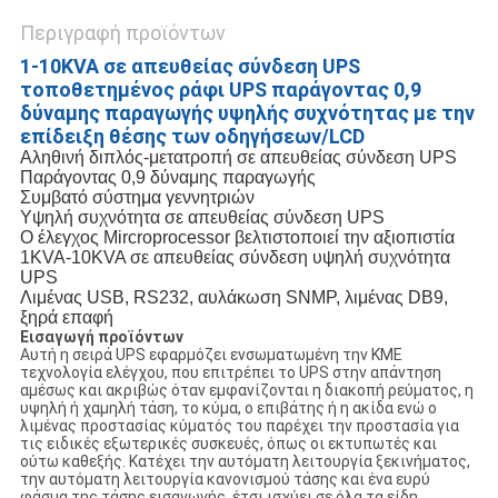
Περιγραφή προϊόντων
1-10KVA σε απευθείας σύνδεση UPS
τοποθετημένος ράφι UPS παράγοντας 0,9
δύναμης παραγωγής υψηλής συχνότητας με την
επίδειξη θέσης των οδηγήσεων/LCD
Αληθινή διπλός-μετατροπή σε απευθείας σύνδεση UPS
Παράγοντας 0,9 δύναμης παραγωγής
Συμβατό σύστημα γεννητριών
Υψηλή συχνότητα σε απευθείας σύνδεση UPS
Ο έλεγχος Mircroprocessor βελτιστοποιεί την αξιοπιστία
1KVA-10KVA σε απευθείας σύνδεση υψηλή συχνότητα
UPS
Λιμένας USB, RS232, αυλάκωση SNMP, λιμένας DB9,
ξηρά επαφή
Εισαγωγή προϊόντων
Αυτή η σειρά UPS εφαρμόζει ενσωματωμένη την ΚΜΕ
τεχνολογία ελέγχου, που επιτρέπει το UPS στην απάντηση
αμέσως και ακριβώς όταν εμφανίζονται η διακοπή ρεύματος, η
υψηλή ή χαμηλή τάση, το κύμα, ο επιβάτης ή η ακίδα ενώ ο
λιμένας προστασίας κύματός του παρέχει την προστασία για
τις ειδικές εξωτερικές συσκευές, όπως οι εκτυπωτές και
ούτω καθεξής. Κατέχει την αυτόματη λειτουργία ξεκινήματος,
την αυτόματη λειτουργία κανονισμού τάσης και ένα ευρύ
φάσμα της τάσης εισαγωγής, έτσι ισχύει σε όλα τα είδη