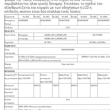
περιβάλλοντος ηλεκτρικής δύναμης. Επιπλέον, το σχέδιό του
εξανθρωπίζεται και κομψός με των οδηγήσεων ή LCD η
επίδειξη, εκείνοι είναι δύο εναλλακτικές λύσεις.
Πρότυπο #
Rt-1KS
Rt-1KL
Rt-2KS
Rt-2KL
Rt-3KS
Rt-3KL
Rt-6KS
Rt-6KL
Rt-10KS
Εκτιμημένη
1KVA/900W
2KVA/1800W
3KVA/2700W
6KVA/5400W
10KVA/9000W
δύναμη
Επίδειξη
LCD
ΕΙΣΑΓΩΓΗ
Σειρά τάσης
Μεταφορά
145VAC±5% ή 300VAC±5%
120-275VAC
επιστροφή
140VAC±5% ή 290VAC±5%
Συχνότητα
40-70Hz
46-50Hz ή 56-60Hz
ΠΑΡΑΓΩΓΗ
Τάση
220/230/240VAC
παραγωγής
Συχνότητα
47-53Hz ή 57-63Hz (συγχρονισμένη σειρά)
50/60Hz* (1±0.1%) Hz (Batt. Τρό
50Hz±0.25Hz ή 60Hz±0.3Hz (τρόπος μπαταριών)
Μορφή
Κύμα ημιτόνου
κυμάτων
ΜΠΑΤΑΡΙΑ
&capacity QTY
Ενσωματωμένος:
-
Πακέτο
-
BatteryPack:
-
BatteryPack:
-
Batterypack:
της μπαταρίας
2pcs*12V/7AH
μπαταριών:
6pcs*12V7/AH
16pcs*12V/7Ah
16pcs*12v/7Ah
6pcs*12V/7AH
Εξωτερικό
-
36VDC
-
72VDC
-
96VDC
-
192VDC
-
συνεχές ρεύμα
Norminal
μπαταριών
Χρόνος
0ms
μεταφοράς
Ικανότητα
105%-110%: Μόνο μια προειδοποίηση