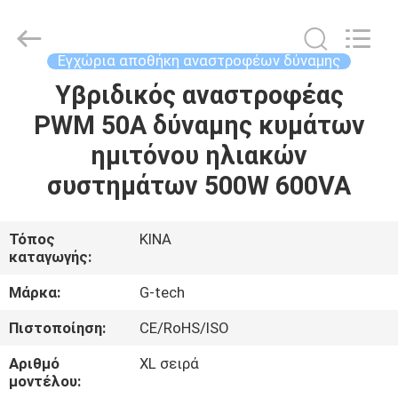
G-
TECH
POWER
GROUP.
All
Εγχώρια αποθήκη αναστροφέων δύναμης
Rights
Reserved.
Υβριδικός αναστροφέας
ΣΠΊΤΙ
PWM 50A δύναμης κυμάτων
ΠΡΟΪΌΝΤΑ
ημιτόνου ηλιακών
συστημάτων 500W 600VA
ΣΧΕΤΙΚΆ
ΜΕ
Τόπος
ΚΙΝΑ
καταγωγής:
ΕΜΆΣ
Μάρκα:
G-tech
ΕΠΙΣΚΕΨΉ
Πιστοποίηση:
CE/RoHS/ISO
ΕΡΓΟΣΤΑΣΊΟΥ
Αριθμό
XL σειρά
μοντέλου: