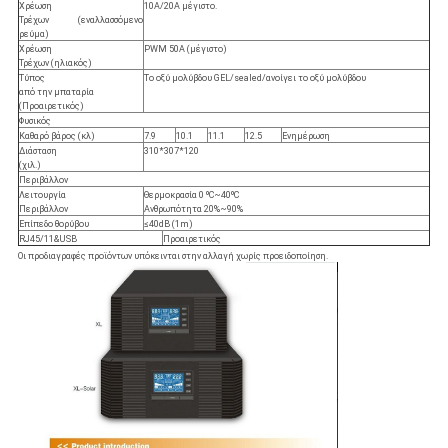
Χρέωση
10A/20A μέγιστο.
Τρέχων (εναλλασσόμενο
ρεύμα)
Χρέωση
PWM 50A (μέγιστο)
Τρέχων (ηλιακός)
Τύπος
Το οξύ μολύβδου GEL/sealed/ανοίγει το οξύ μολύβδου
από την μπαταρία
(Προαιρετικός)
Φυσικός
Καθαρό βάρος (κλ)
7.9
10.1
11.1
12.5
Ενημέρωση
Διάσταση
310*307*120
(χιλ.)
Περιβάλλον
Λειτουργία
Θερμοκρασία 0 ºC~40ºC
Περιβάλλον
Ανθρωπότητα 20%~90%
Επίπεδο θορύβου
≤40dB (1m)
RJ45/11&USB
Προαιρετικός
Οι προδιαγραφές προϊόντων υπόκεινται στην αλλαγή χωρίς προειδοποίηση.