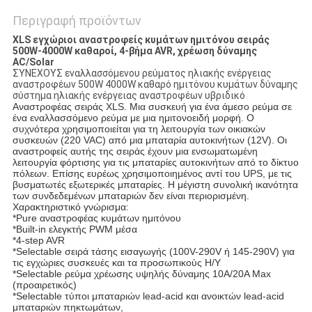
Περιγραφή προϊόντων
XLS εγχώριοι αναστροφείς κυμάτων ημιτόνου σειράς
500W-4000W καθαροί, 4-βήμα AVR, χρέωση δύναμης
AC/Solar
ΣΥΝΕΧΟΥΣ εναλλασσόμενου ρεύματος ηλιακής ενέργειας
αναστροφέων 500W 4000W καθαρό ημιτόνου κυμάτων δύναμης
σύστημα ηλιακής ενέργειας αναστροφέων υβριδικό
Αναστροφέας σειράς XLS. Μια συσκευή για ένα άμεσο ρεύμα σε
ένα εναλλασσόμενο ρεύμα με μια ημιτονοειδή μορφή. Ο
συχνότερα χρησιμοποιείται για τη λειτουργία των οικιακών
συσκευών (220 VAC) από μια μπαταρία αυτοκινήτων (12V). Οι
αναστροφείς αυτής της σειράς έχουν μια ενσωματωμένη
λειτουργία φόρτισης για τις μπαταρίες αυτοκινήτων από το δίκτυο
πόλεων. Επίσης ευρέως χρησιμοποιημένος αντί του UPS, με τις
βυσματωτές εξωτερικές μπαταρίες. Η μέγιστη συνολική ικανότητα
των συνδεδεμένων μπαταριών δεν είναι περιορισμένη.
Χαρακτηριστικό γνώρισμα:
*Pure αναστροφέας κυμάτων ημιτόνου
*Built-in ελεγκτής PWM μέσα
*4-step AVR
*Selectable σειρά τάσης εισαγωγής (100V-290V ή 145-290V) για
τις εγχώριες συσκευές και τα προσωπικούς Η/Υ
*Selectable ρεύμα χρέωσης υψηλής δύναμης 10A/20A Max
(προαιρετικός)
*Selectable τύποι μπαταριών lead-acid και ανοικτών lead-acid
μπαταριών πηκτωμάτων,