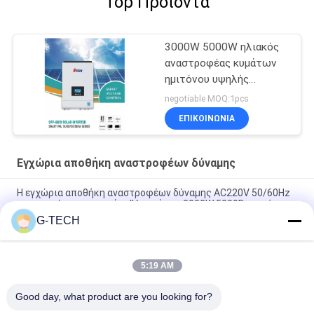
Top Προϊόντα
3000W 5000W ηλιακός
αναστροφέας κυμάτων
ημιτόνου υψηλής
συχνότητας καθαρός με
negotiable MOQ:1pcs
MPPT
ΕΠΙΚΟΙΝΩΝΙΑ
Εγχώρια αποθήκη αναστροφέων δύναμης
Η εγχώρια αποθήκη αναστροφέων δύναμης AC220V 50/60Hz
τροποποίησε τη σειρά σ. IV κυμάτων 3000W 5000B ημιτόνου
G-TECH
XL εγχώρια αποθήκη αναστροφέων κυμάτων ημιτόνου σειράς
καθαρή, αναστροφέας για την εγχώρια χρήση
5:19 AM
επίδειξη εγχώριων αποθηκών LCD αναστροφέων δύναμης
800VA 640W με 2 έτη εξουσιοδότησης
Good day, what product are you looking for?