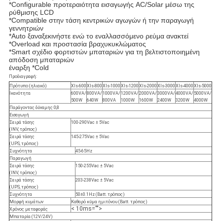
*Configurable προτεραιότητα εισαγωγής AC/Solar μέσω της
ρύθμισης LCD
*Compatible στην τάση κεντρικών αγωγών ή την παραγωγή
γεννητριών
*Auto ξαναξεκινήστε ενώ το εναλλασσόμενο ρεύμα ανακτεί
*Overload και προστασία βραχυκυκλώματος
*Smart σχέδιο φορτιστών μπαταριών για τη βελτιστοποιημένη
απόδοση μπαταριών
έναρξη *Cold
Προδιαγραφή:
Πρότυπο (ηλιακό)
Xls-600
Xls-800
Xls-1000
Xls-1200
Xls-2000
Xls-3000
Xls-4000
Xls-5000
Ικανότητα
600VA/
800VA/
1000VA/
1200VA/
2000VA/
3000VA/
4000VA/
5000VA/
500W
640W
800VA
1000W
1600W
2400W
3200W
4000W
Παράγοντας δύναμης 0,8
Εισαγωγή
Σειρά τάσης
100-290Vac ± 5Vac
(INV, τρόπος)
Σειρά τάσης
145-275Vac ± 5Vac
(UPS, τρόπος)
Συχνότητα
45-65Hz
Παραγωγή
Σειρά τάσης
150-255Vac ± 5Vac
(INV, τρόπος)
Σειρά τάσης
203-238Vac ± 5Vac
(UPS, τρόπος)
Συχνότητα
50±0.1Hz (Batt. τρόπος)
Μορφή κυμάτων
Καθαρό κύμα ημιτόνου (Batt. τρόπος)
< 10ms="">
Χρόνος μεταφοράς
Μπαταρία (12V/24V)