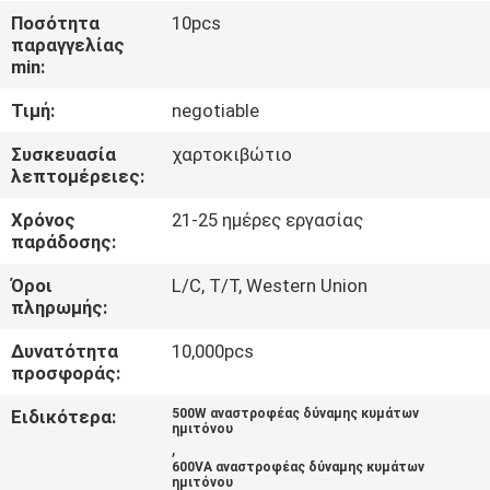
ΈΛΕΓΧΟΣ
Ποσότητα
10pcs
παραγγελίας
ΠΟΙΌΤΗΤΑΣ
min:
Τιμή:
negotiable
ΕΠΙΚΟΙΝΩΝΉΣΤΕ
ΜΑΖΊ
Συσκευασία
χαρτοκιβώτιο
λεπτομέρειες:
ΜΑΣ
Χρόνος
21-25 ημέρες εργασίας
παράδοσης:
ΕΙΔΉΣΕΙΣ
Όροι
L/C, T/T, Western Union
πληρωμής:
ΖΗΤΉΣΤΕ
Δυνατότητα
10,000pcs
ΜΙΑ
προσφοράς:
ΠΡΟΣΦΟΡΆ
Ειδικότερα:
500W αναστροφέας δύναμης κυμάτων
ημιτόνου
,
600VA αναστροφέας δύναμης κυμάτων
SITEMAP
ημιτόνου