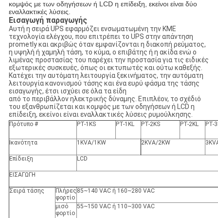
κομψός με των οδηγήσεων ή LCD η επίδειξη, εκείνοι είναι δύο
εναλλακτικές λύσεις.
Εισαγωγή παραγωγής
Αυτή η σειρά UPS εφαρμόζει ενσωματωμένη την ΚΜΕ
τεχνολογία ελέγχου, που επιτρέπει το UPS στην απάντηση
prometly και ακριβώς όταν εμφανίζονται η διακοπή ρεύματος,
η υψηλή ή χαμηλή τάση, το κύμα, ο επιβάτης ή η ακίδα ενώ ο
λιμένας προστασίας του παρέχει την προστασία για τις ειδικές
εξωτερικές συσκευές, όπως οι εκτυπωτές και ούτω καθεξής.
Κατέχει την αυτόματη λειτουργία ξεκινήματος, την αυτόματη
λειτουργία κανονισμού τάσης και ένα ευρύ φάσμα της τάσης
εισαγωγής, έτσι ισχύει σε όλα τα είδη
από το περιβάλλον ηλεκτρικής δύναμης. Επιπλέον, το σχέδιό
του εξανθρωπίζεται και κομψός με των οδηγήσεων ή LCD η
επίδειξη, εκείνοι είναι εναλλακτικές λύσεις ρυμούλκησης.
Πρότυπο #
PT-1KS
PT-1KL
PT-2KS
PT-2KL
PT-3
Ικανότητα
1KVA/1KW
2KVA/2KW
3KV
Επίδειξη
LCD
ΕΙΣΑΓΩΓΗ
Σειρά τάσης
Πλήρες
85~140 VAC ή 160~280 VAC
φορτίο
μισό
55~150 VAC ή 110~300 VAC
φορτίο