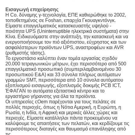
Εισαγωγή επιχείρησης
Η Co. δύναμης γ-τεχνολογία, ΕΠΕ καθιερώθηκε το 2002,
τοποθετημένος σε Foshan, επαρχία Γκουαγκντόνγκ.
Είμαστε επαγγελματικός κατασκευαστής υψηλού -
ποιότητα UPS (Uninterruptible ηλεκτρικά συστήματα) στην
Κίνα. Ειδικευόμαστε στην ανάπτυξη, την κατασκευή και να
ενεργοποιήσουμε τον πιό αξιόπιστου, εύχρηστος και των
ασφαλέστερων προϊόντων UPS, αναστροφέων και AVR
(ρυθμιστής τάσης).
Το εργοστάσιο καλύπτει έναν τομέα εργασίας σχεδόν
20.000 τετραγωνικών μέτρων, έχει περισσότερο από 500
επαγγελματικό προσωπικό (συμπεριλαμβανομένου 30
προσωπικού Ε&Α) και 33 σύνολα πλήρως αυτόματων
γραμμών SMT, περισσότερα από 10 σύνολα αυτόματου
εξοπλισμού εισαγωγής, εξοπλισμός δοκιμής PCB ICT,
ΈΦΑΓΑΝ το αυτόματα εξεταστικά κέντρο και το
εργαστήριο γήρανσης για όλα τα προϊόντα.
Οι υπηρεσίες cOem παρέχονται για τους πελάτες σε
πολλές περιοχές, όπως η Νότια Αμερική, η Ευρώπη, η
Ρωσία, η Ινδία, η Αφρική και μερικές άλλες χώρες και
περιοχές. Είμαστε κατάλληλοι πάντα προκειμένου να
καλύψουμε τις απαιτήσεις των πελατών, και κερδίζουμε τις
περισσότερους διαταγές και θαυμασμό επανάληψης από
τις.