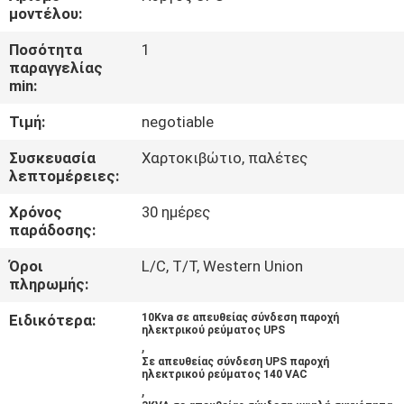
ΈΛΕΓΧΟΣ
μοντέλου:
ΠΟΙΌΤΗΤΑΣ
Ποσότητα
1
παραγγελίας
min:
ΕΠΙΚΟΙΝΩΝΉΣΤΕ
Τιμή:
negotiable
ΜΑΖΊ
ΜΑΣ
Συσκευασία
Χαρτοκιβώτιο, παλέτες
λεπτομέρειες:
Χρόνος
30 ημέρες
ΕΙΔΉΣΕΙΣ
παράδοσης:
Όροι
L/C, T/T, Western Union
ΖΗΤΉΣΤΕ
πληρωμής:
ΜΙΑ
Ειδικότερα:
10Kva σε απευθείας σύνδεση παροχή
ηλεκτρικού ρεύματος UPS
ΠΡΟΣΦΟΡΆ
,
Σε απευθείας σύνδεση UPS παροχή
ηλεκτρικού ρεύματος 140 VAC
,
SITEMAP