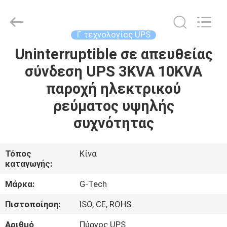
G-
TECH
POWER
GROUP.
All
Γ τεχνολογίας UPS
Rights
Reserved.
Uninterruptible σε απευθείας
ΣΠΊΤΙ
σύνδεση UPS 3KVA 10KVA
ΠΡΟΪΌΝΤΑ
παροχή ηλεκτρικού
ρεύματος υψηλής
ΣΧΕΤΙΚΆ
συχνότητας
ΜΕ
ΕΜΆΣ
Τόπος
Κίνα
καταγωγής:
ΕΠΙΣΚΕΨΉ
Μάρκα:
G-Tech
ΕΡΓΟΣΤΑΣΊΟΥ
Πιστοποίηση:
ISO, CE, ROHS
Αριθμό
Πύργος UPS