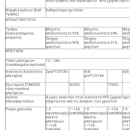
Αναστροφέας που παρακάμπτει: 4ms (χαρακτηριστ
Μορφή κυμάτων (Batt.
Καθαρό κύμα ημιτόνου
Τρόπος)
ΑΠΟΔΟΤΙΚΟΤΗΤΑ
Τρόπος
Μέγιστη
Μέγιστη
Μέγ
εναλλασσόμενου
αποδοτικότητα 93%
αποδοτικότητα 94%
απο
ρεύματος
Πλήρης
Πλήρης
Πλή
αποδοτικότητα 90%
αποδοτικότητα 91%
απο
φορτίων
φορτίων
φορ
ΜΠΑΤΑΡΙΑ
Τύπος μπαταριών
12 / 7AH
(τυποποιημένο πρότυπο)
Ικανότητα & ποσότητα
2pcs*12V7Ah
-
6(4)
-
6(8)
μπαταρίας
pcs*12V7Ah
Εξωτερική ΣΥΝΕΧΗΣ
-
36VDC
-
72VDC
-
τάση norminal
μπαταριών
Χρόνος
4 ώρες ανακτούν στην ικανότητα 90% (χαρακτηρισ
επαναφορτίσεων
εξαρτώνται από τις ανάγκες των χρηστών
Ρεύμα χρέωσης
1.0
1~12A
1.0
1~12A
1.0
(προεπιλογής)
(settable)
(προεπιλογής)
(settable)
(προ
πακέτο
πακέτο
πακ
μπαταριών
μπαταριών
μπα
1~12A
1~12A
1~1
(settable)
(settable)
(sett