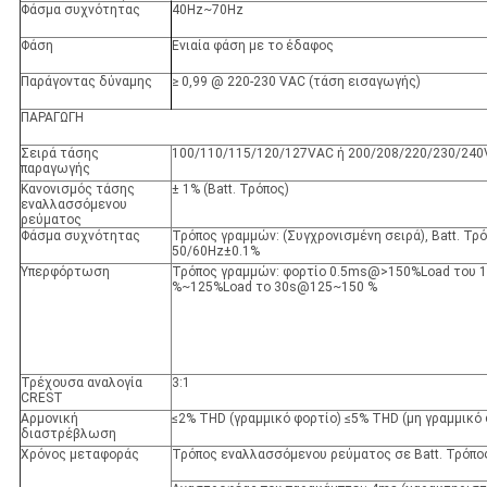
Φάσμα συχνότητας
40Hz~70Hz
Φάση
Ενιαία φάση με το έδαφος
Παράγοντας δύναμης
≥ 0,99 @ 220-230 VAC (τάση εισαγωγής)
ΠΑΡΑΓΩΓΗ
Σειρά τάσης
100/110/115/120/127VAC ή 200/208/220/230/24
παραγωγής
Κανονισμός τάσης
± 1% (Batt. Τρόπος)
εναλλασσόμενου
ρεύματος
Φάσμα συχνότητας
Τρόπος γραμμών: (Συγχρονισμένη σειρά), Batt. Τρό
50/60Hz±0.1%
Υπερφόρτωση
Τρόπος γραμμών: φορτίο 0.5ms@>150%Load του 
%~125%Load το 30s@125~150 %
Τρέχουσα αναλογία
3:1
CREST
Αρμονική
≤2% THD
(
γραμμικό φορτίο) ≤5% THD (μη γραμμικό 
διαστρέβλωση
Χρόνος μεταφοράς
Τρόπος εναλλασσόμενου ρεύματος σε Batt. Τρόπο