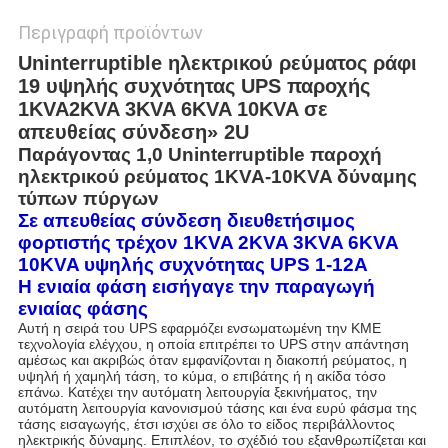
Περιγραφή προϊόντων
Uninterruptible ηλεκτρικού ρεύματος ράφι
19 υψηλής συχνότητας UPS παροχής
1KVA2KVA 3KVA 6KVA 10KVA σε
απευθείας σύνδεση» 2U
Παράγοντας 1,0 Uninterruptible παροχή
ηλεκτρικού ρεύματος 1KVA-10KVA δύναμης
τύπων πύργων
Σε απευθείας σύνδεση διευθετήσιμος
φορτιστής τρέχον 1KVA 2KVA 3KVA 6KVA
10KVA υψηλής συχνότητας UPS 1-12A
Η ενιαία φάση εισήγαγε την παραγωγή
ενιαίας φάσης
Αυτή η σειρά του UPS εφαρμόζει ενσωματωμένη την ΚΜΕ
τεχνολογία ελέγχου, η οποία επιτρέπει το UPS στην απάντηση
αμέσως και ακριβώς όταν εμφανίζονται η διακοπή ρεύματος, η
υψηλή ή χαμηλή τάση, το κύμα, ο επιβάτης ή η ακίδα τόσο
επάνω. Κατέχει την αυτόματη λειτουργία ξεκινήματος, την
αυτόματη λειτουργία κανονισμού τάσης και ένα ευρύ φάσμα της
τάσης εισαγωγής, έτσι ισχύει σε όλο το είδος περιβάλλοντος
ηλεκτρικής δύναμης. Επιπλέον, το σχέδιό του εξανθρωπίζεται και