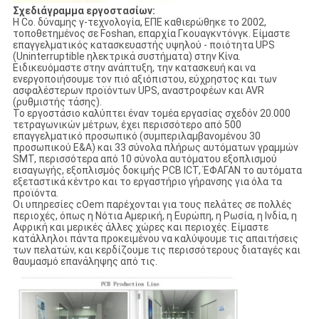
Σχεδιάγραμμα εργοστασίων:
Η Co. δύναμης γ-τεχνολογία, ΕΠΕ καθιερώθηκε το 2002,
τοποθετημένος σε Foshan, επαρχία Γκουαγκντόνγκ. Είμαστε
επαγγελματικός κατασκευαστής υψηλού - ποιότητα UPS
(Uninterruptible ηλεκτρικά συστήματα) στην Κίνα.
Ειδικευόμαστε στην ανάπτυξη, την κατασκευή και να
ενεργοποιήσουμε τον πιό αξιόπιστου, εύχρηστος και των
ασφαλέστερων προϊόντων UPS, αναστροφέων και AVR
(ρυθμιστής τάσης).
Το εργοστάσιο καλύπτει έναν τομέα εργασίας σχεδόν 20.000
τετραγωνικών μέτρων, έχει περισσότερο από 500
επαγγελματικό προσωπικό (συμπεριλαμβανομένου 30
προσωπικού Ε&Α) και 33 σύνολα πλήρως αυτόματων γραμμών
SMT, περισσότερα από 10 σύνολα αυτόματου εξοπλισμού
εισαγωγής, εξοπλισμός δοκιμής PCB ICT, ΈΦΑΓΑΝ το αυτόματα
εξεταστικά κέντρο και το εργαστήριο γήρανσης για όλα τα
προϊόντα.
Οι υπηρεσίες cOem παρέχονται για τους πελάτες σε πολλές
περιοχές, όπως η Νότια Αμερική, η Ευρώπη, η Ρωσία, η Ινδία, η
Αφρική και μερικές άλλες χώρες και περιοχές. Είμαστε
κατάλληλοι πάντα προκειμένου να καλύψουμε τις απαιτήσεις
των πελατών, και κερδίζουμε τις περισσότερους διαταγές και
θαυμασμό επανάληψης από τις.