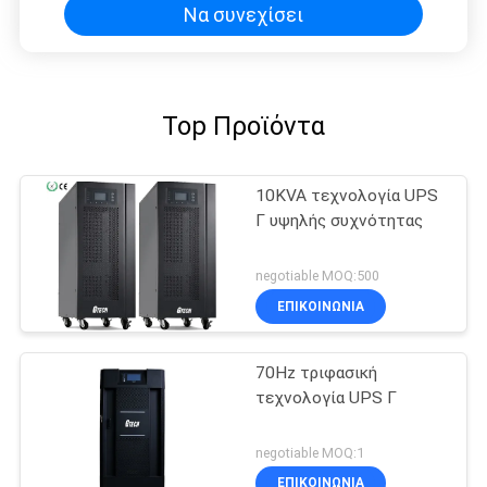
Να συνεχίσει
Top Προϊόντα
10KVA τεχνολογία UPS
Γ υψηλής συχνότητας
negotiable MOQ:500
ΕΠΙΚΟΙΝΩΝΙΑ
70Hz τριφασική
τεχνολογία UPS Γ
negotiable MOQ:1
ΕΠΙΚΟΙΝΩΝΙΑ