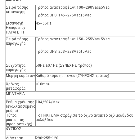
Σειρά τάσης
Τρόπος αναστροφέων
: 100~290Vac±5Vac
εισαγωγής
Τρόπος UPS
: 145~275Vac±5Vac
Εισαγωγή
45~65Hz
Frenquency
ΠΑΡΑΓΩΓΗ
Σειρά τάσης
Τρόπος αναστροφέων
: 150~255Vac±5Vac
παραγωγής
Τρόπος UPS
: 203~238Vac±5Vac
Συχνότητα
50Hz ±0.1Hz (ΣΥΝΕΧΉΣ τρόπος)
παραγωγής
Μορφή κυμάτων
Καθαρό κύμα ημιτόνου (ΣΥΝΕΧΗΣ τρόπος)
Χρόνος
<10ms>
μεταφοράς
ΜΠΑΤΑΡΙΑ
Ρεύμα χρέωσης
10A/20A/Max.
(εναλλασσόμενο
ρεύμα)
Τύπος
Το ΠΗΚΤΩΜΑ σφράγισε το όξινο ανοικτό οξύ μολύβδου
μπαταρίας
μολύβδου
(προαιρετικής)
ΦΥΣΙΚΟΣ
Διάσταση
290*255*120