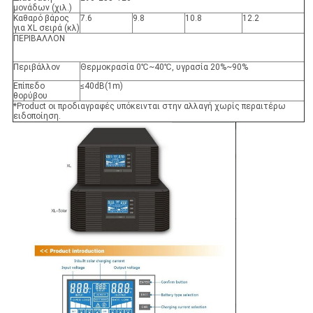
μονάδων (χιλ.)
Καθαρό βάρος
7.6
9.8
10.8
12.2
για XL σειρά (κλ)
ΠΕΡΙΒΑΛΛΟΝ
Περιβάλλον
Θερμοκρασία 0
℃~40℃,
υγρασία 20%~90%
Επίπεδο
≤
40dB(1m)
θορύβου
*Product οι προδιαγραφές υπόκεινται στην αλλαγή χωρίς περαιτέρω
ειδοποίηση.