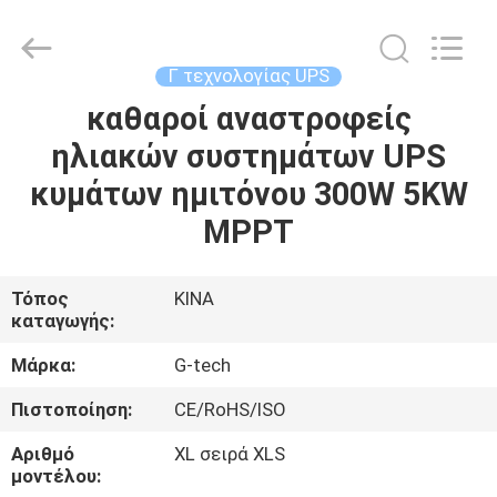
G-
TECH
POWER
GROUP.
All
Γ τεχνολογίας UPS
Rights
Reserved.
καθαροί αναστροφείς
ΣΠΊΤΙ
ηλιακών συστημάτων UPS
ΠΡΟΪΌΝΤΑ
κυμάτων ημιτόνου 300W 5KW
MPPT
ΣΧΕΤΙΚΆ
ΜΕ
Τόπος
ΚΙΝΑ
καταγωγής:
ΕΜΆΣ
Μάρκα:
G-tech
ΕΠΙΣΚΕΨΉ
Πιστοποίηση:
CE/RoHS/ISO
ΕΡΓΟΣΤΑΣΊΟΥ
Αριθμό
XL σειρά XLS
μοντέλου: