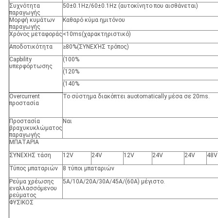
Συχνότητα
50±0.1Hz/60±0.1Hz (αυτοκίνητο που αισθάνεται)
παραγωγής
Μορφή κυμάτων
Καθαρό κύμα ημιτόνου
παραγωγής
Χρόνος μεταφοράς
<
10ms(χαρακτηριστικό)
Αποδοτικότητα
≥
80%
(
ΣΥΝΕΧΉΣ τρόπος)
Capbility
(100%
υπερφόρτωσης
(120%
(140%
Overcurrent
Το σύστημα διακόπτει auotomatically μέσα σε 20ms.
προστασία
Προστασία
Ναι
βραχυκυκλώματος
παραγωγής
ΜΠΑΤΑΡΙΑ
ΣΥΝΕΧΗΣ τάση
12V
24V
12V
24V
24V
48V
Τύπος μπαταριών
8 τύποι μπαταριών
Ρεύμα χρέωσης
5A/10A/20A/30A/45A/(60A) μέγιστο.
εναλλασσόμενου
ρεύματος
ΦΥΣΙΚΟΣ