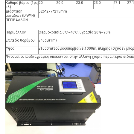
Καθαρό βάρος (1pc,
20
20.0
23.0
23.0
27.1
27.
κλ)
Διάσταση
526*277*215mm
μονάδων (L*W*H)
ΠΕΡΙΒΑΛΛΟΝ
Περιβάλλον
Θερμοκρασία 0
℃~40℃,
υγρασία 20%~90%
Επίπεδο θορύβου
≤
40dB(1m)
Ύψος
≤
1000m(τούψοςυπερβαίνει1000m, πλήρης ισχύδεν μπορ
*Product οι προδιαγραφές υπόκεινται στην αλλαγή χωρίς περαιτέρω ειδοπ