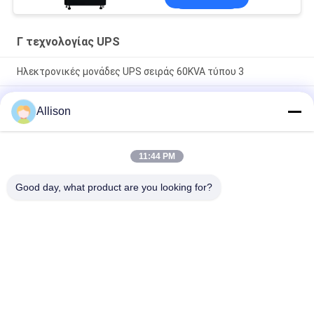
Γ τεχνολογίας UPS
Ηλεκτρονικές μονάδες UPS σειράς 60KVA τύπου 3
Συμπαγής Βιομηχανική Τροφοδοσία UPS με Αρθρωτό
Allison
Σχεδιασμό και Επεκτάσιμη Χωρητικότητα Κατάλληλη για
Δύσκολες Βιομηχανικές Εφαρμογές
Ελαστική παροχή ισχύος εισόδου πολλαπλής τάσης UPS G
11:44 PM
Tech που υποστηρίζει διάφορα βιομηχανικά πρότυπα και
διαμορφώσεις
Good day, what product are you looking for?
Λαϊκή κατηγορία
Όλα
Καθαρή Γραμμή 
Γ Τεχνολογίας UPS
Διαλογικό UPS 
Κυμάτων Ημιτόνου
Υψηλής Συχνότητας 
PWM UPS
Online UPS