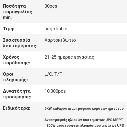
ΈΛΕΓΧΟΣ
Ποσότητα
30pcs
παραγγελίας
ΠΟΙΌΤΗΤΑΣ
min:
Τιμή:
negotiable
ΕΠΙΚΟΙΝΩΝΉΣΤΕ
ΜΑΖΊ
Συσκευασία
Χαρτοκιβώτιο
λεπτομέρειες:
ΜΑΣ
Χρόνος
21-25 ημέρες εργασίας
παράδοσης:
ΕΙΔΉΣΕΙΣ
Όροι
L/C, T/T
πληρωμής:
ΖΗΤΉΣΤΕ
Δυνατότητα
10,000pcs
ΜΙΑ
προσφοράς:
ΠΡΟΣΦΟΡΆ
Ειδικότερα:
5KW καθαρός αναστροφέας κυμάτων ημιτόνου
,
Αναστροφείς ηλιακών συστημάτων UPS MPPT
SITEMAP
,
300W αναστροφείς ηλιακών συστημάτων UPS