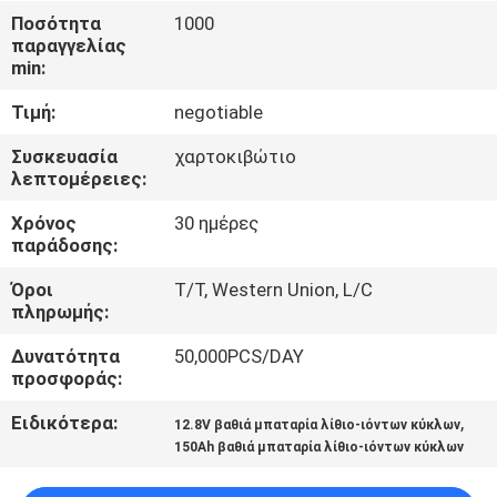
ΈΛΕΓΧΟΣ
Ποσότητα
1000
παραγγελίας
ΠΟΙΌΤΗΤΑΣ
min:
Τιμή:
negotiable
ΕΠΙΚΟΙΝΩΝΉΣΤΕ
ΜΑΖΊ
Συσκευασία
χαρτοκιβώτιο
λεπτομέρειες:
ΜΑΣ
Χρόνος
30 ημέρες
παράδοσης:
ΕΙΔΉΣΕΙΣ
Όροι
T/T, Western Union, L/C
πληρωμής:
ΖΗΤΉΣΤΕ
Δυνατότητα
50,000PCS/DAY
ΜΙΑ
προσφοράς:
ΠΡΟΣΦΟΡΆ
Ειδικότερα:
,
12.8V βαθιά μπαταρία λίθιο-ιόντων κύκλων
150Ah βαθιά μπαταρία λίθιο-ιόντων κύκλων
SITEMAP