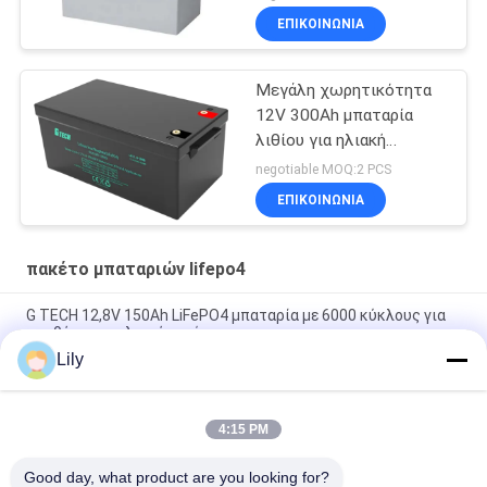
ενέργειας
ΕΠΙΚΟΙΝΩΝΙΑ
Μεγάλη χωρητικότητα
12V 300Ah μπαταρία
λιθίου για ηλιακή
ενέργεια και ηλεκτρική
negotiable MOQ:2 PCS
ενέργεια
ΕΠΙΚΟΙΝΩΝΙΑ
πακέτο μπαταριών lifepo4
G TECH 12,8V 150Ah LiFePO4 μπαταρία με 6000 κύκλους για
αποθήκευση ηλιακής ενέργειας
Lily
G TECH 72V 30Ah LiFePO4 μπαταρία με 6000 κύκλους ζωής
για ηλεκτρικό ποδήλατο και τρίκυκλο
4:15 PM
G TECH 76.8V 100Ah LiFePO4 μπαταρία με 6000 κύκλους
ζωής για ηλεκτρικό ποδήλατο και τρίκυκλο
Good day, what product are you looking for?