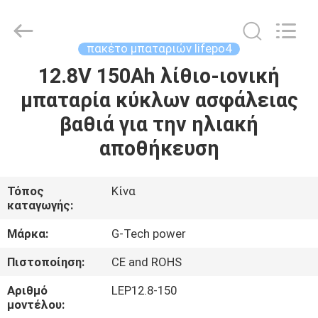
G-
TECH
POWER
GROUP.
All
πακέτο μπαταριών lifepo4
Rights
Reserved.
12.8V 150Ah λίθιο-ιονική
ΣΠΊΤΙ
μπαταρία κύκλων ασφάλειας
ΠΡΟΪΌΝΤΑ
βαθιά για την ηλιακή
αποθήκευση
ΣΧΕΤΙΚΆ
ΜΕ
Τόπος
Κίνα
καταγωγής:
ΕΜΆΣ
Μάρκα:
G-Tech power
ΕΠΙΣΚΕΨΉ
Πιστοποίηση:
CE and ROHS
ΕΡΓΟΣΤΑΣΊΟΥ
Αριθμό
LEP12.8-150
μοντέλου: