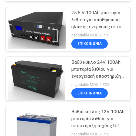
25.6 V 100Ah μπαταρία
λιθίου για αποθήκευση
ηλιακής ενέργειας εκτός
δικτύου
negotiable MOQ:2 PCS
ΕΠΙΚΟΙΝΩΝΙΑ
Βαθύ κύκλο 24V 100Ah
μπαταρία λιθίου για
ενεργειακή υποστήριξη
και αποθήκευση
negotiable MOQ:2 PCS
ενέργειας
ΕΠΙΚΟΙΝΩΝΙΑ
Βαθιά κύκλος 12V 100Ah
μπαταρία λιθίου για
υποστήριξη ισχύος UPS
και αποθήκευση
negotiable MOQ:2 PCS