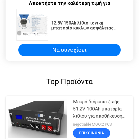
Αποκτήστε την καλύτερη τιμή για
12.8V 150Ah λίθιο-ιονική
μπαταρία κύκλων ασφάλειας
βαθιά για την ηλιακή αποθήκευση
Να συνεχίσει
Top Προϊόντα
Μακρά διάρκεια ζωής
51.2V 100Ah μπαταρία
λιθίου για αποθήκευση
ενέργειας
negotiable MOQ:2 PCS
ΕΠΙΚΟΙΝΩΝΙΑ