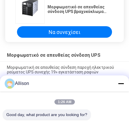
Μορφωματικό σε απευθείας
σύνδεση UPS βραχυκύκλωμα
υπερφόρτωσης CE ROHS πέρα
από την προστασία
θερμοκρασίας
Να συνεχίσει
Μορφωματικό σε απευθείας σύνδεση UPS
Μορφωματική σε απευθείας σύνδεση παροχή ηλεκτρικού
ρεύματος UPS συνεχής 19» εγκατάσταση ραφιών
Allison
Υψηλή συχνότητα μορφωματικό σε απευθείας σύνδεση UPS,
μορφωματική Uninterruptible παροχή ηλεκτρικού ρεύματος
τριών φάσεων
1:26 AM
Μορφωματική σε απευθείας σύνδεση UPS LCD υψηλή επίδοση
επίδειξης για τον υπολογιστή γραφείων
Good day, what product are you looking for?
Λαϊκή κατηγορία
Όλα