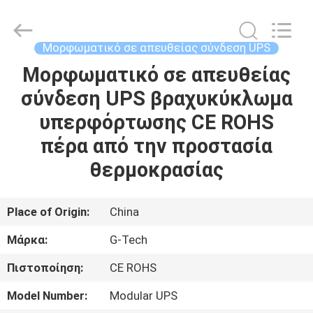
G-
TECH
POWER
GROUP.
All
Μορφωματικό σε απευθείας σύνδεση UPS
Rights
Reserved.
Μορφωματικό σε απευθείας
ΣΠΊΤΙ
σύνδεση UPS βραχυκύκλωμα
ΠΡΟΪΌΝΤΑ
υπερφόρτωσης CE ROHS
πέρα από την προστασία
ΣΧΕΤΙΚΆ
θερμοκρασίας
ΜΕ
ΕΜΆΣ
Place of Origin:
China
Μάρκα:
G-Tech
ΕΠΙΣΚΕΨΉ
Πιστοποίηση:
CE ROHS
ΕΡΓΟΣΤΑΣΊΟΥ
Model Number:
Modular UPS