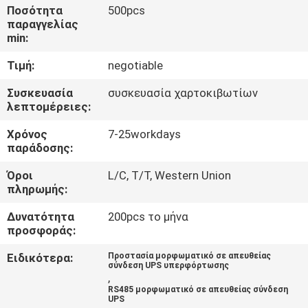
ΈΛΕΓΧΟΣ
Ποσότητα
500pcs
παραγγελίας
ΠΟΙΌΤΗΤΑΣ
min:
Τιμή:
negotiable
ΕΠΙΚΟΙΝΩΝΉΣΤΕ
Συσκευασία
συσκευασία χαρτοκιβωτίων
ΜΑΖΊ
λεπτομέρειες:
ΜΑΣ
Χρόνος
7-25workdays
παράδοσης:
ΕΙΔΉΣΕΙΣ
Όροι
L/C, T/T, Western Union
πληρωμής:
ΖΗΤΉΣΤΕ
Δυνατότητα
200pcs το μήνα
προσφοράς:
ΜΙΑ
ΠΡΟΣΦΟΡΆ
Ειδικότερα:
Προστασία μορφωματικό σε απευθείας
σύνδεση UPS υπερφόρτωσης
,
RS485 μορφωματικό σε απευθείας σύνδεση
SITEMAP
UPS