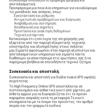
επιλύσουμε οποιοδήποτε πρόβλημα γρήγορα και
αποτελεσματικά.
Προσφέρουμε μια ποικιλία υπηρεσιών για να καλύψουμε
τις μοναδικές σας ανάγκες, όπως:
Εγκατάσταση και ρύθμιση
Αντιμετώπιση προβλημάτων και διάγνωση
Αναβάθμιση και συντήρηση
Αποθήκευση και logistics
Προστασία και ανάκτηση δεδομένων
Τεχνική κατάρτιση
Κατανοούμε ότι η επιτυχία της επιχείρησής μας
εξαρτάται από την παροχή εξαιρετικής τεχνικής
υποστήριξης και εξυπηρέτησης στους πελάτες
μας.Είμαστε αφοσιωμένοι στην παροχή αξιόπιστων και
αποτελεσματικών υπηρεσιών και είμαστε πάντα
διαθέσιμοι να απαντήσουμε στις ερωτήσεις σας ή να
παρέχουμε βοήθεια σε οποιοδήποτε τεχνικό ζήτημα.
Συσκευασία και αποστολή:
Συσκευασία και αποστολή για διαδικτυακά UPS υψηλής
συχνότητας
Το High Frequency Online UPS αποστέλλεται σε
πιστοποιημένο και ανθεκτικό κουτί από χαρτόνι, με
ένθετα αφρού για να διασφαλίζεται ότι το προϊόν
παραμένει ασφαλές κατά τη μεταφορά.Το κουτί
επισημαίνεται με το όνομα του προϊόντος, τον αριθμό
σειράς και τον γραμμωτό κώδικα.