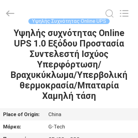
G-
TECH
POWER
GROUP.
All
Υψηλής Συχνότητας Online UPS
Rights
Reserved.
Υψηλής συχνότητας Online
ΣΠΊΤΙ
UPS 1.0 Εξόδου Προστασία
ΠΡΟΪΌΝΤΑ
Συντελεστή Ισχύος
Υπερφόρτωση/
ΣΧΕΤΙΚΆ
Βραχυκύκλωμα/Υπερβολική
ΜΕ
θερμοκρασία/Μπαταρία
ΕΜΆΣ
Χαμηλή τάση
ΕΠΙΣΚΕΨΉ
Place of Origin:
China
ΕΡΓΟΣΤΑΣΊΟΥ
Μάρκα:
G-Tech