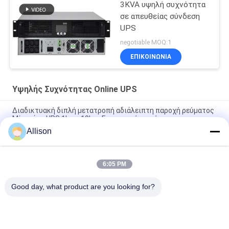
3KVA υψηλή συχνότητα
σε απευθείας σύνδεση
UPS
negotiable MOQ:1
ΕΠΙΚΟΙΝΩΝΙΑ
Υψηλής Συχνότητας Online UPS
Διαδικτυακή διπλή μετατροπή αδιάλειπτη παροχή ρεύματος
Μία φάση UPS 1kva -10kva Για οικιακή γεννήτρια
Allison
Σε απευθείας σύνδεση ενιαία φάση UPS 1-10kva PF 1,0
διπλός-μετατροπής
6:05 PM
PTEC Online Διπλής μετατροπής Μονό φάσης UPS 1-10kva PF
1.0
Good day, what product are you looking for?
Λαϊκή κατηγορία
Όλα