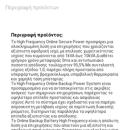
Περιγραφή προϊόντων
Περιγραφή προϊόντος:
Το High Frequency Online Secure Power προσφέρει μια
ολοκληρωμένη λύση για επιχειρήσεις που χρειάζονται
αξιόπιστη εφεδρική ισχύ, με επιλογές χωρητικότητας
ισχύος που κυμαίνονται από 1kVA έως 10kVA.Διαθέτει
γρήγορο χρόνο μεταφοράς 0ms και εντυπωσιακό
ποσοστό απόδοσης τουλάχιστον 95,5%.Με συντελεστή
ισχύος εξόδου 1,0, παρέχει πλήρη προστασία από
υπερφόρτωση, βραχυκύκλωμα, υπερβολική θερμοκρασία
και χαμηλή τάση μπαταρίας.
Το High Frequency Online Backup Power System είναι
προσαρμοσμένο για να ανταποκρίνεται στις ακριβείς
ανάγκες των σημερινών επιχειρήσεων, παρέχοντας το
υψηλότερο επίπεδο προστασίας και ασφάλειας
ισχύος.Αυτό το σύστημα έχει σχεδιαστεί για να παρέχει
απρόσκοπτη μετάβαση ισχύος σε περίπτωση διακοπής
ρεύματος, διατηρώντας παράλληλα τα υψηλότερα
επίπεδα αξιοπιστίας και απόδοσης.
Το Online Backup Battery High Frequency είναι η απόλυτη
λύση για επιχειρήσεις που απαιτούν μια αξιόπιστη και