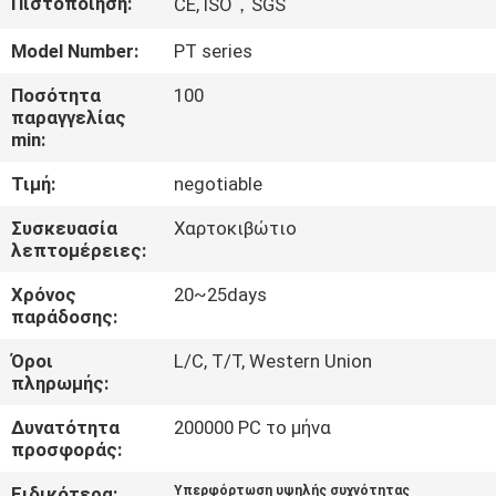
Πιστοποίηση:
CE, ISO，SGS
ΈΛΕΓΧΟΣ
ΠΟΙΌΤΗΤΑΣ
Model Number:
PT series
Ποσότητα
100
παραγγελίας
ΕΠΙΚΟΙΝΩΝΉΣΤΕ
min:
ΜΑΖΊ
Τιμή:
negotiable
ΜΑΣ
Συσκευασία
Χαρτοκιβώτιο
λεπτομέρειες:
ΕΙΔΉΣΕΙΣ
Χρόνος
20~25days
παράδοσης:
ΖΗΤΉΣΤΕ
Όροι
L/C, T/T, Western Union
ΜΙΑ
πληρωμής:
ΠΡΟΣΦΟΡΆ
Δυνατότητα
200000 PC το μήνα
προσφοράς:
SITEMAP
Ειδικότερα:
Υπερφόρτωση υψηλής συχνότητας