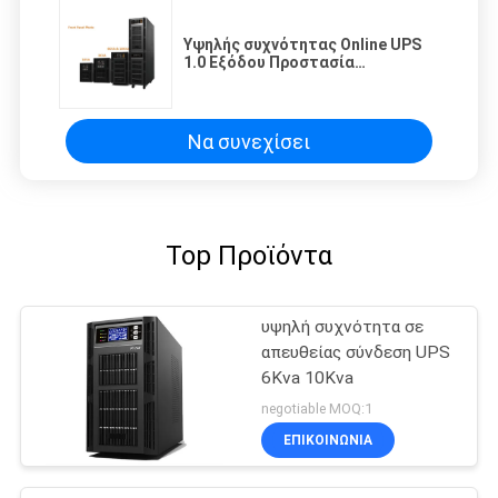
Υψηλής συχνότητας Online UPS
1.0 Εξόδου Προστασία
Συντελεστή Ισχύος
Υπερφόρτωση/Βραχυκύκλωμα/
Υπερβολική θερμοκρασία/
Μπαταρία Χαμηλή τάση
Να συνεχίσει
Top Προϊόντα
υψηλή συχνότητα σε
απευθείας σύνδεση UPS
6Kva 10Kva
negotiable MOQ:1
ΕΠΙΚΟΙΝΩΝΙΑ