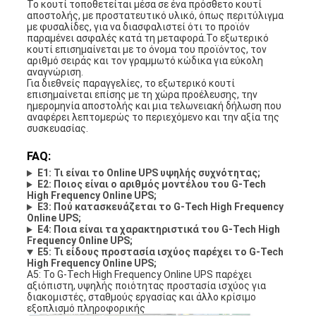
Το κουτί τοποθετείται μέσα σε ένα πρόσθετο κουτί
αποστολής, με προστατευτικό υλικό, όπως περιτύλιγμα
με φυσαλίδες, για να διασφαλιστεί ότι το προϊόν
παραμένει ασφαλές κατά τη μεταφορά.Το εξωτερικό
κουτί επισημαίνεται με το όνομα του προϊόντος, τον
αριθμό σειράς και τον γραμμωτό κώδικα για εύκολη
αναγνώριση.
Για διεθνείς παραγγελίες, το εξωτερικό κουτί
επισημαίνεται επίσης με τη χώρα προέλευσης, την
ημερομηνία αποστολής και μια τελωνειακή δήλωση που
αναφέρει λεπτομερώς το περιεχόμενο και την αξία της
συσκευασίας.
FAQ:
Ε1: Τι είναι το Online UPS υψηλής συχνότητας;
Ε2: Ποιος είναι ο αριθμός μοντέλου του G-Tech
High Frequency Online UPS;
Ε3: Πού κατασκευάζεται το G-Tech High Frequency
Online UPS;
Ε4: Ποια είναι τα χαρακτηριστικά του G-Tech High
Frequency Online UPS;
Ε5: Τι είδους προστασία ισχύος παρέχει το G-Tech
High Frequency Online UPS;
A5: Το G-Tech High Frequency Online UPS παρέχει
αξιόπιστη, υψηλής ποιότητας προστασία ισχύος για
διακομιστές, σταθμούς εργασίας και άλλο κρίσιμο
εξοπλισμό πληροφορικής