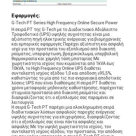
Εφαρμογές:
G-Tech PT Series High Frequency Online Secure Power
Η σειρά PT της G-Tech με το Διαδικτυακό Αδιάλειπτο
Τροφοδοτικό (UPS) υψηλής συχνότητας είναι μια
αξιόπιστη πηγή ηλεκτρικής ενέργειας για βιομηχανικές
και εμπορικές εφαρμογές.Παρέχει αξιόπιστη και ασφαλή
ισχύ για την προστασία του εξοπλισμού από διακοπή
ρεύματος, υπερφόρτωση, βραχυκύκλωμα, υπερβολική
θερμοκρασία και χαμηλή τάση μπαταρίας.Με
χωρητικότητα ισχύος που κυμαίνεται από 1kVA έως
10kVA, το High Frequency Online UPS διαθέτει
συντελεστή ισχύος εξόδου 1,0 και απόδοση ≥95,5%,
καθιστώντας το μία από τις πιο ενεργειακά αποδοτικές
λύσεις UPS που είναι διαθέσιμες.Η σειρά PT διαθέτει
χρόνο μεταφοράς μηδενικής καθυστέρησης, παρέχοντας
στιγμιαία προστασία από διακοπή ρεύματος και
διασφαλίζοντας ότι ο εξοπλισμός σας παραμένει σε
λειτουργία.
Η σειρά G-Tech PT παρέχει μια ολοκληρωμένη σειρά
διαδικτυακών λύσεων ασφαλούς παροχής ενέργειας
υψηλής συχνότητας για επιχειρήσεις, διασφαλίζοντας
ότι ο εξοπλισμός σας είναι πάντα ασφαλής και
ασφαλής.Με την υψηλή χωρητικότητα ισχύος, τον
συντελεστή ισχύος εξόδου, την προστασία, την απόδοση