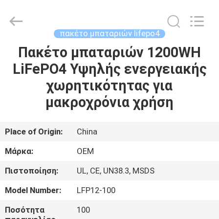
G-
TECH
POWER
GROUP.
All
πακέτο μπαταριών lifepo4
Rights
Reserved.
Πακέτο μπαταριών 1200WH
ΣΠΊΤΙ
LiFePO4 Υψηλής ενεργειακής
ΠΡΟΪΌΝΤΑ
χωρητικότητας για
μακροχρόνια χρήση
ΣΧΕΤΙΚΆ
ΜΕ
Place of Origin:
China
ΕΜΆΣ
Μάρκα:
OEM
Πιστοποίηση:
UL, CE, UN38.3, MSDS
ΕΠΙΣΚΕΨΉ
Model Number:
LFP12-100
ΕΡΓΟΣΤΑΣΊΟΥ
Ποσότητα
100