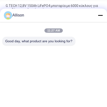
G TECH 12,8V 150Ah LiFePO4 μπαταρία με 6000 κύκλους για
αποθήκευση ηλιακής ενέργειας
Allison
G TECH 72V 30Ah LiFePO4 μπαταρία με 6000 κύκλους ζωής
για ηλεκτρικό ποδήλατο και τρίκυκλο
11:27 AM
G TECH 76.8V 100Ah LiFePO4 μπαταρία με 6000 κύκλους
ζωής για ηλεκτρικό ποδήλατο και τρίκυκλο
Good day, what product are you looking for?
Λαϊκή κατηγορία
Όλα
Καθαρή Γραμμή 
Γ Τεχνολογίας UPS
Διαλογικό UPS 
Κυμάτων Ημιτόνου
Υψηλής Συχνότητας 
PWM UPS
Online UPS
Μορφωματικό Σε 
Χαμηλή Συχνότητα 
Απευθείας Σύνδεση 
Online UPS
UPS
Εγχώρια Αποθήκη 
Μίνι Συνεχές Ρεύμα 