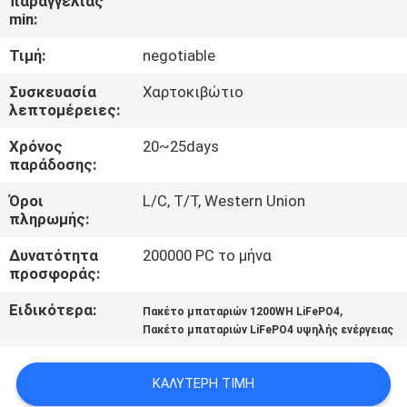
παραγγελίας
ΈΛΕΓΧΟΣ
min:
ΠΟΙΌΤΗΤΑΣ
Τιμή:
negotiable
Συσκευασία
Χαρτοκιβώτιο
ΕΠΙΚΟΙΝΩΝΉΣΤΕ
λεπτομέρειες:
ΜΑΖΊ
Χρόνος
20~25days
ΜΑΣ
παράδοσης:
Όροι
L/C, T/T, Western Union
ΕΙΔΉΣΕΙΣ
πληρωμής:
Δυνατότητα
200000 PC το μήνα
προσφοράς:
ΖΗΤΉΣΤΕ
ΜΙΑ
Ειδικότερα:
,
Πακέτο μπαταριών 1200WH LiFePO4
Πακέτο μπαταριών LiFePO4 υψηλής ενέργειας
ΠΡΟΣΦΟΡΆ
ΚΑΛΎΤΕΡΗ ΤΙΜΉ
SITEMAP