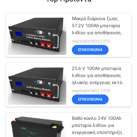
Μακρά διάρκεια ζωής
51.2V 100Ah μπαταρία
λιθίου για αποθήκευση
ενέργειας
negotiable MOQ:2 PCS
ΕΠΙΚΟΙΝΩΝΙΑ
25.6 V 100Ah μπαταρία
λιθίου για αποθήκευση
ηλιακής ενέργειας εκτός
δικτύου
negotiable MOQ:2 PCS
ΕΠΙΚΟΙΝΩΝΙΑ
Βαθύ κύκλο 24V 100Ah
μπαταρία λιθίου για
ενεργειακή υποστήριξη