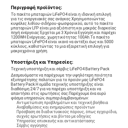
Περιγραφή προϊόντος:
Το πακέτο μπαταριών LiFePO4 είναι η ιδανική επιλογή
για τις ενεργειακές σας ανάγκες.Χρησιμοποιώντας
κυψέλες λιθίου-σιδήρου-φωσφορικού, αυτό το πακέτο
μπαταριών LFP είναι μια αξιόπιστη και μακράς διαρκείας
πηγή ενέργειας.Έρχεται με 3 Χρόνια Εγγύηση και παρέχει
1200WH Ενέργειας, χωρητικότητας 100Ah.Το πακέτο
μπαταριών LiFePO4 είναι ικανό να αντέξει έως και 5000
κύκλους, καθιστώντας το μια εξαιρετική επιλογή για
μακροχρόνια χρήση.
Υποστήριξη και Υπηρεσίες:
Τεχνική υποστήριξη και σέρβις LiFePO4 Battery Pack
Δεσμευόμαστε να παρέχουμε την υψηλότερη ποιότητα
εξυπηρέτησης πελατών για το προϊόν μας LiFePO4
Battery Pack.Η ομάδα τεχνικής υποστήριξης είναι
διαθέσιμη 24/7 για να παρέχει υποστήριξη και να
απαντήσει στις ερωτήσεις σας.Παρέχουμε ένα ευρύ
φάσμα υπηρεσιών, συμπεριλαμβανομένων:
Αντιμετώπιση προβλημάτων και τεχνική βοήθεια
Αναβαθμίσεις και ενημερώσεις προϊόντων
Πρόσβαση σε διαδικτυακούς πόρους, όπως εγχειρίδια,
συχνές ερωτήσεις και βίντεο με οδηγίες
Υπηρεσίες επισκευής και αντικατάστασης
Σέρβις εγγύησης