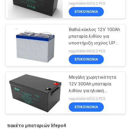
και αποθήκευση
negotiable MOQ:2 PCS
ενέργειας
ΕΠΙΚΟΙΝΩΝΙΑ
Βαθιά κύκλος 12V 100Ah
μπαταρία λιθίου για
υποστήριξη ισχύος UPS
και αποθήκευση
negotiable MOQ:2 PCS
ενέργειας
ΕΠΙΚΟΙΝΩΝΙΑ
Μεγάλη χωρητικότητα
12V 300Ah μπαταρία
λιθίου για ηλιακή
ενέργεια και ηλεκτρική
negotiable MOQ:2 PCS
ενέργεια
ΕΠΙΚΟΙΝΩΝΙΑ
πακέτο μπαταριών lifepo4