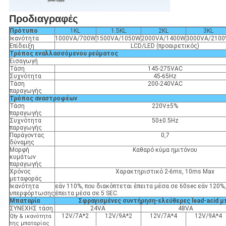
Προδιαγραφές
Πρότυπο
1KL
1.5KL
2KL
3KL
Ικανότητα
1000VA/700W
1500VA/1050W
2000VA/1400W
3000VA/210
Επίδειξη
LCD/LED (προαιρετικός)
Τρόπος εναλλασσόμενου ρεύματος
Εισαγωγή
Τάση
145-275VAC
Συχνότητα
45-65Hz
Τάση
200-240VAC
παραγωγής
Τρόπος αναστροφέων
Τάση
220V±5%
παραγωγής
Συχνότητα
50±0.5Hz
παραγωγής
Παράγοντας
0,7
δύναμης
Μορφή
Καθαρό κύμα ημιτόνου
κυμάτων
παραγωγής
Χρόνος
Χαρακτηριστικό 2-6ms, 10ms Max
μεταφοράς
Ικανότητα
εάν 110%, που διακόπτεται έπειτα μέσα σε 60sec εάν 120%
υπερφόρτωσης
έπειτα μέσα σε 5 SEC.
Μπαταρία
Σφραγισμένες συντήρηση-ελεύθερες lead-acid μ
ΣΥΝΕΧΗΣ τάση
24VA
48VA
12V/7A*2
12V/9A*2
12V/7A*4
12V/9A*4
Qty & ικανότητα
της μπαταρίας