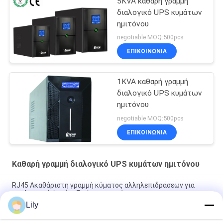
5KVA καθαρή γραμμή
διαλογικό UPS κυμάτων
ημιτόνου
negotiable MOQ:500pcs
ΕΠΙΚΟΙΝΩΝΙΑ
1KVA καθαρή γραμμή
διαλογικό UPS κυμάτων
ημιτόνου
negotiable MOQ:500pcs
ΕΠΙΚΟΙΝΩΝΙΑ
Καθαρή γραμμή διαλογικό UPS κυμάτων ημιτόνου
RJ45 Ακαθάριστη γραμμή κύματος αλληλεπιδράσεων για
υπολογιστή / τράπεζα / τερματικό
Lily
Υψηλής απόδοσης αλληλεπιδραστική γραμμή sinus wave ups
600va / 800va / 1200va