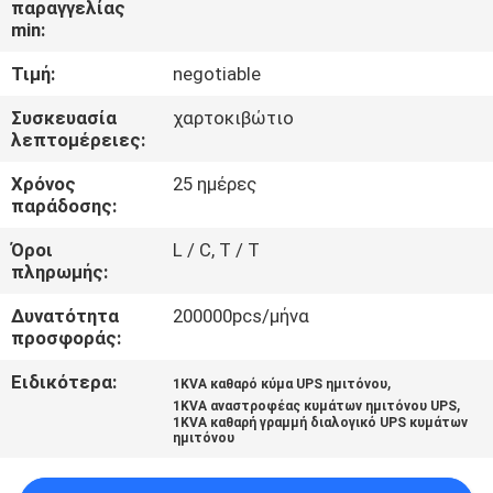
παραγγελίας
ΈΛΕΓΧΟΣ
min:
ΠΟΙΌΤΗΤΑΣ
Τιμή:
negotiable
ΕΠΙΚΟΙΝΩΝΉΣΤΕ
Συσκευασία
χαρτοκιβώτιο
λεπτομέρειες:
ΜΑΖΊ
Χρόνος
25 ημέρες
ΜΑΣ
παράδοσης:
Όροι
L / C, T / T
ΕΙΔΉΣΕΙΣ
πληρωμής:
Δυνατότητα
200000pcs/μήνα
ΖΗΤΉΣΤΕ
προσφοράς:
ΜΙΑ
Ειδικότερα:
,
1KVA καθαρό κύμα UPS ημιτόνου
,
ΠΡΟΣΦΟΡΆ
1KVA αναστροφέας κυμάτων ημιτόνου UPS
1KVA καθαρή γραμμή διαλογικό UPS κυμάτων
ημιτόνου
SITEMAP