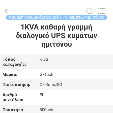
G-
TECH
POWER
GROUP.
All
Καθαρή γραμμή διαλογικό UPS κυμάτων ημιτόνου
Rights
Reserved.
1KVA καθαρή γραμμή
ΣΠΊΤΙ
διαλογικό UPS κυμάτων
ΠΡΟΪΌΝΤΑ
ημιτόνου
ΣΧΕΤΙΚΆ
Τόπος
Κίνα
καταγωγής:
ΜΕ
ΕΜΆΣ
Μάρκα:
G-Tech
Πιστοποίηση:
CE,Rohs,ISO
ΕΠΙΣΚΕΨΉ
Αριθμό
SL
ΕΡΓΟΣΤΑΣΊΟΥ
μοντέλου:
Ποσότητα
500pcs