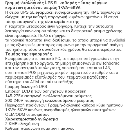
Γραμμή-διαλογικός UPS SL καθαρός τύπος πύργων
κυμάτων ημιτόνου σειράς 1KVA~5KVA
Η σειρά UPS SL εφαρμόζει ενσωματωμένη την ΚΜΕ τεχνολογία
ελέγχου με την καθαρή παραγωγή κυμάτων ημιτόνου. Η σειρά
τάσης εισαγωγής της είναι ευρεία και της
η ταχύτητα μεταφοράς είναι γρήγορη. Κατέχει την αυτόματη
λειτουργία κανονισμού τάσης και το διαφορετικό ρεύμα χρέωσης
είναι προαιρετικό. Πολύ στήριγμα
τα χρονικά πρότυπα είναι διαθέσιμα, το οποίο μπορεί να συνδεθεί
με τις εξωτερικές μπαταρίες σύμφωνα με την πραγματική ανάγκη
του χρήστη, τόσο ο συνοδευτικός χρόνος θα είναι απεριόριστος.
Τομέας της εφαρμογής
Εφαρμόσιμος στο οικιακό PC, το euquipment γραφείων στην
επιχείρηση και το όργανο, τη μικρή επικοινωνία switchborad
και τον κεντρικό υπολογιστή, συσκευή του τοπικού LAN,
commerical POS μηχανές, μικρός τερματικός σταθμός και ο
περιφερειακός εξοπλισμός του, τερματικό κατάθεσης,
σύστημα του ATM και ούτω καθεξής.
Γραμμή-διαλογικό UPS
Επίδειξη LCD ή των οδηγήσεων προαιρετική
145-275V εισαγωγή εναλλασσόμενου ρεύματος
200-240V παραγωγή εναλλασσόμενου ρεύματος
Περιγραφή προϊόντων: Γραμμή-διαλογικό καθαρό κύμα ημιτόνου
1KVA~5KVA κανένας ανεφοδιασμός ηλεκτρικών συστημάτων
OEM/ODM σπασιμάτων
Χαρακτηριστικό γνώρισμα
2 ΚΜΕ ελεγχόμενη
Καθαρή παραγωγή κυμάτων ημιτόνου