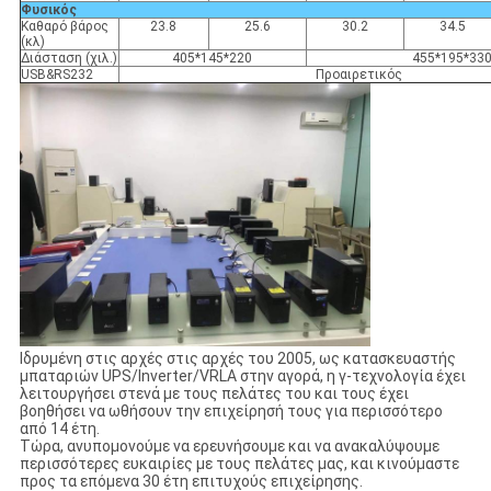
Φυσικός
Καθαρό βάρος
23.8
25.6
30.2
34.5
(κλ)
Διάσταση (χιλ.)
405*145*220
455*195*33
USB&RS232
Προαιρετικός
Ιδρυμένη στις αρχές στις αρχές του 2005, ως κατασκευαστής
μπαταριών UPS/Inverter/VRLA στην αγορά, η γ-τεχνολογία έχει
λειτουργήσει στενά με τους πελάτες του και τους έχει
βοηθήσει να ωθήσουν την επιχείρησή τους για περισσότερο
από 14 έτη.
Τώρα, ανυπομονούμε να ερευνήσουμε και να ανακαλύψουμε
περισσότερες ευκαιρίες με τους πελάτες μας, και κινούμαστε
προς τα επόμενα 30 έτη επιτυχούς επιχείρησης.