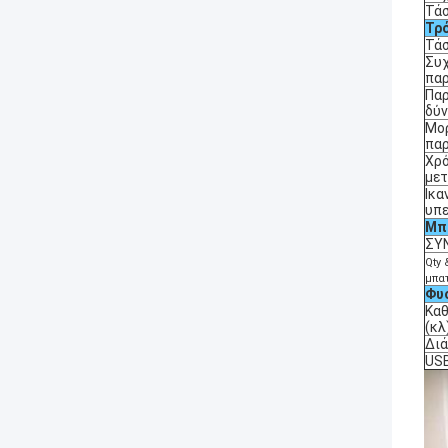
Τά
Τρ
Τά
Συ
πα
Πα
δύ
Μο
πα
Χρ
με
Ικα
υπ
Μπ
ΣΥ
Qty 
μπα
Φυ
Καθ
(κλ
Διά
US