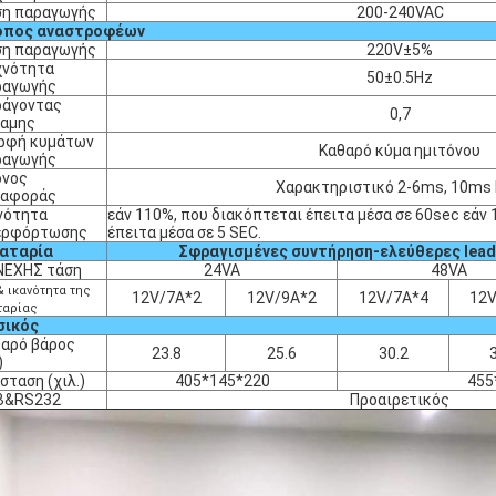
ση παραγωγής
200-240VAC
όπος αναστροφέων
ση παραγωγής
220V±5%
χνότητα
50±0.5Hz
ραγωγής
ράγοντας
0,7
ναμης
ρφή κυμάτων
Καθαρό κύμα ημιτόνου
ραγωγής
όνος
Χαρακτηριστικό 2-6ms, 10ms
ταφοράς
νότητα
εάν 110%, που διακόπτεται έπειτα μέσα σε 60sec εάν
ερφόρτωσης
έπειτα μέσα σε 5 SEC.
αταρία
Σφραγισμένες συντήρηση-ελεύθερες lead
ΝΕΧΗΣ τάση
24VA
48VA
& ικανότητα της
12V/7A*2
12V/9A*2
12V/7A*4
12V
ταρίας
σικός
αρό βάρος
23.8
25.6
30.2
)
σταση (χιλ.)
405*145*220
455
B&RS232
Προαιρετικός