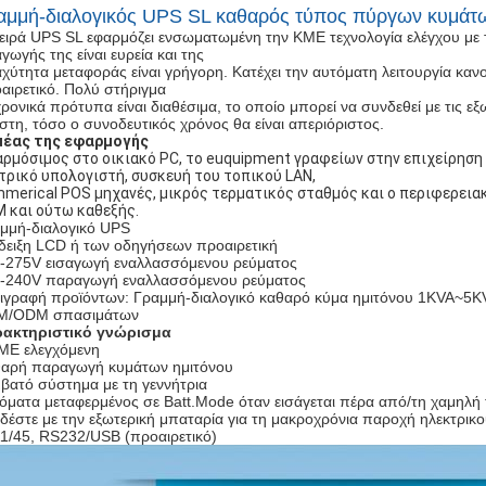
αμμή-διαλογικός UPS SL καθαρός τύπος πύργων κυμάτ
ειρά UPS SL εφαρμόζει ενσωματωμένη την ΚΜΕ τεχνολογία ελέγχου με
αγωγής της είναι ευρεία και της
αχύτητα μεταφοράς είναι γρήγορη. Κατέχει την αυτόματη λειτουργία καν
αιρετικό. Πολύ στήριγμα
χρονικά πρότυπα είναι διαθέσιμα, το οποίο μπορεί να συνδεθεί με τις 
στη, τόσο ο συνοδευτικός χρόνος θα είναι απεριόριστος.
μέας της εφαρμογής
ρμόσιμος στο οικιακό PC, το euquipment γραφείων στην επιχείρηση κ
τρικό υπολογιστή, συσκευή του τοπικού LAN,
merical POS μηχανές, μικρός τερματικός σταθμός και ο περιφερεια
 και ούτω καθεξής.
μμή-διαλογικό UPS
δειξη LCD ή των οδηγήσεων προαιρετική
-275V εισαγωγή εναλλασσόμενου ρεύματος
-240V παραγωγή εναλλασσόμενου ρεύματος
ιγραφή προϊόντων: Γραμμή-διαλογικό καθαρό κύμα ημιτόνου 1KVA~5K
M/ODM σπασιμάτων
ακτηριστικό γνώρισμα
ΜΕ ελεγχόμενη
αρή παραγωγή κυμάτων ημιτόνου
βατό σύστημα με τη γεννήτρια
όματα μεταφερμένος σε Batt.Mode όταν εισάγεται πέρα από/τη χαμηλή
δέστε με την εξωτερική μπαταρία για τη μακροχρόνια παροχή ηλεκτρικ
1/45, RS232/USB (προαιρετικό)