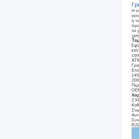
Γρ
Η σ
εισ
η τ
προ
τα 
χρή
Το
Εφα
κεν
com
ATM
Γρα
Επί
145
200
Περ
OE
Χαρ
2 Κ
Καθ
Συμ
Αυτ
Συν
RJ1