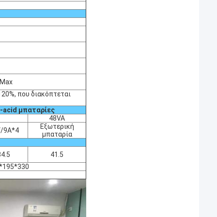
 Max
 120%, που διακόπτεται
-acid μπαταρίες
48VA
Εξωτερική
/9A*4
μπαταρία
34.5
41.5
*195*330