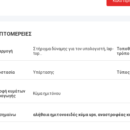
Καλύτερ
ΠΤΟΜΈΡΕΙΕΣ
Στήριγμα δύναμης για τον υπολογιστή, lap-
Τοποθ
Stamatis Ελλάδα
αρμογή
top…
τρόπο
πολύ ικανοποιημένος με τα
τα γ-τεχνολογία, η ποιότητα είναι
οστασία
Υπέρτασης
Τύπος
ψηλή και σταθερή, και με την καλή
ία, το εκτιμώ!
ρφή κυμάτων
Κύμα ημιτόνου
ραγωγής
σημαίνω
αλήθεια ημιτονοειδές κύμα ups
,
αναστροφέας κ