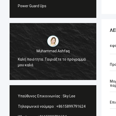
Power Guard Ups
ΛΕ
εφ
Muhammad Ashfaq
Είμαι 
Καλή ποιότητα. Ταιριάξτε το πρόγραμμά
προϊόν
Πρ
μου καλά.
πολύ υ
υπηρεσ
Μο
πα
Υπεύθυνος Επικοινωνίας :
Sky Lee
Επι
Τηλεφωνικό νούμερο :
+8615899791624