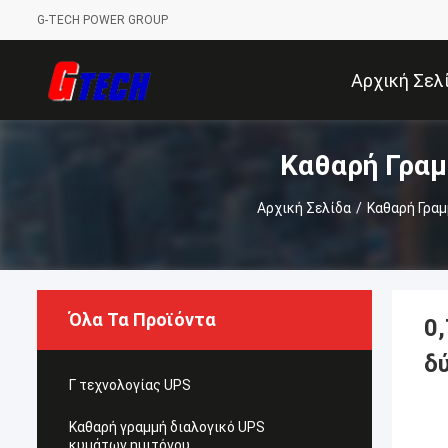
G-TECH POWER GROUP
Αρχική Σελ
Καθαρή Γραμ
Αρχική Σελίδα
/
Καθαρή Γραμ
Όλα Τα Προϊόντα
0
δ
Γ τεχνολογίας UPS
Καθαρή γραμμή διαλογικό UPS
κυμάτων ημιτόνου