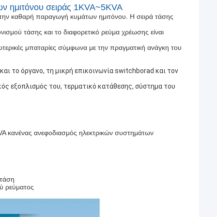
ων ημιτόνου σειράς 1KVA~5KVA
 την καθαρή παραγωγή κυμάτων ημιτόνου. Η σειρά τάσης
ονισμού τάσης και το διαφορετικό ρεύμα χρέωσης είναι
εξωτερικές μπαταρίες σύμφωνα με την πραγματική ανάγκη του
αι το όργανο, τη μικρή επικοινωνία switchborad και τον
κός εξοπλισμός του, τερματικό κατάθεσης, σύστημα του
VA κανένας ανεφοδιασμός ηλεκτρικών συστημάτων
 τάση
ού ρεύματος