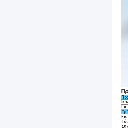
Πρ
Πρ
Ικα
Επί
Τρ
Ει
Τά
Συ