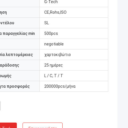
G-Tech
ηση
CE,Rohs,ISO
οντέλου
SL
 παραγγελίας min
500pcs
negotiable
ία λεπτομέρειες
χαρτοκιβώτιο
παράδοσης
25 ημέρες
ρωμής
L / C, T / T
ητα προσφοράς
200000pcs/μήνα