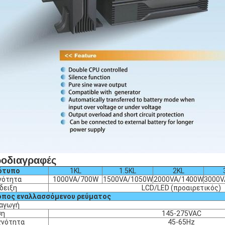
οδιαγραφές
ότυπο
1KL
1.5KL
2KL
νότητα
1000VA/700W
1500VA/1050W
2000VA/1400W
3000V
δειξη
LCD/LED (προαιρετικός)
όπος εναλλασσόμενου ρεύματος
σαγωγή
ση
145-275VAC
χνότητα
45-65Hz