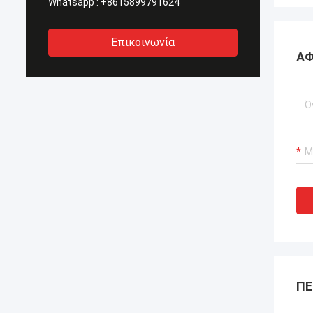
Whatsapp :
+8615899791624
Επικοινωνία
ΑΦ
ΠΕ