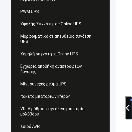
PWM UPS
Υψηλής Συχνότητας Online UPS
Μορφωματικό σε απευθείας σύνδεση
UPS
Χαμηλή συχνότητα Online UPS
Εγχώρια αποθήκη αναστροφέων
δύναμης
Μίνι συνεχές ρεύμα UPS
πακέτο μπαταριών lifepo4
VRLA ρύθμισε την όξινη μπαταρία
μολύβδου
Σειρά AVR