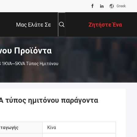
Greek
Μας Ελάτε Σε
Ζητήστε Ένα
νου Προϊόντα
Επαφή Με
Απόσπασμα
PS 1KVA~5KVA Τύπος Ημιτόνου
A τύπος ημιτόνου παράγοντα
αταγωγής
Κίνα