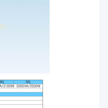
3KL
5KL
A/2100W
5000VA/3500W