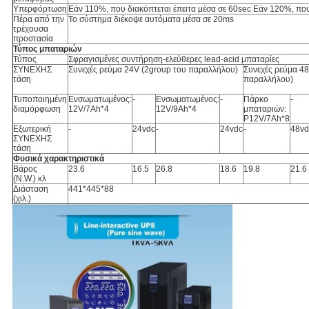
Υπερφόρτωση
Εάν 110%, που διακόπτεται έπειτα μέσα σε 60sec Εάν 120%, που 
Πέρα από την
Το σύστημα διέκοψε αυτόματα μέσα σε 20ms
τρέχουσα
προστασία
Τύπος μπαταριών
Τύπος
Σφραγισμένες συντήρηση-ελεύθερες lead-acid μπαταρίες
ΣΥΝΕΧΗΣ
Συνεχές ρεύμα 24V (2group του παραλλήλου)
Συνεχές ρεύμα 48
τάση
παραλλήλου)
Τυποποιημένη
Ενσωματωμένος:
-
Ενσωματωμένος:
-
Πάρκο
-
διαμόρφωση
12V/7Ah*4
12V/9Ah*4
μπαταριών:
P12V/7Ah*8
Εξωτερική
-
24vdc
-
24vdc
-
48vd
ΣΥΝΕΧΗΣ
τάση
Φυσικά χαρακτηριστικά
Βάρος
23.6
16.5
26.8
18.6
19.8
21.6
(N.W.) κλ
Διάσταση
441*445*88
(χιλ.)