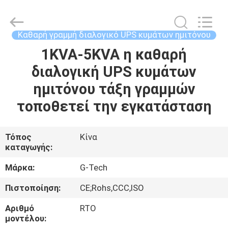
G-
TECH
POWER
GROUP.
All
Καθαρή γραμμή διαλογικό UPS κυμάτων ημιτόνου
Rights
Reserved.
1KVA-5KVA η καθαρή
ΣΠΊΤΙ
διαλογική UPS κυμάτων
ΠΡΟΪΌΝΤΑ
ημιτόνου τάξη γραμμών
τοποθετεί την εγκατάσταση
ΣΧΕΤΙΚΆ
ΜΕ
Τόπος
Κίνα
καταγωγής:
ΕΜΆΣ
Μάρκα:
G-Tech
ΕΠΙΣΚΕΨΉ
Πιστοποίηση:
CE;Rohs,CCC,ISO
ΕΡΓΟΣΤΑΣΊΟΥ
Αριθμό
RTO
μοντέλου: