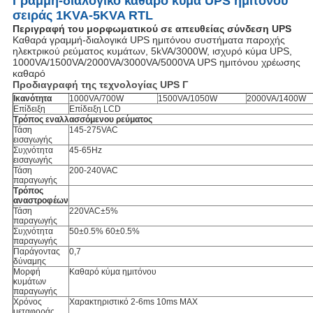
Γραμμή-διαλογικό καθαρό κύμα UPS ημιτόνου
σειράς 1KVA-5KVA RTL
Περιγραφή του μορφωματικού σε απευθείας σύνδεση UPS
Καθαρά γραμμή-διαλογικά UPS ημιτόνου συστήματα παροχής
ηλεκτρικού ρεύματος κυμάτων, 5kVA/3000W, ισχυρό κύμα UPS,
1000VA/1500VA/2000VA/3000VA/5000VA UPS ημιτόνου χρέωσης
καθαρό
Προδιαγραφή της τεχνολογίας UPS Γ
Ικανότητα
1000VA/700W
1500VA/1050W
2000VA/1400W
Επίδειξη
Επίδειξη LCD
Τρόπος εναλλασσόμενου ρεύματος
Τάση
145-275VAC
εισαγωγής
Συχνότητα
45-65Hz
εισαγωγής
Τάση
200-240VAC
παραγωγής
Τρόπος
αναστροφέων
Τάση
220VAC±5%
παραγωγής
Συχνότητα
50±0.5% 60±0.5%
παραγωγής
Παράγοντας
0,7
δύναμης
Μορφή
Καθαρό κύμα ημιτόνου
κυμάτων
παραγωγής
Χρόνος
Χαρακτηριστικό 2-6ms 10ms MAX
μεταφοράς