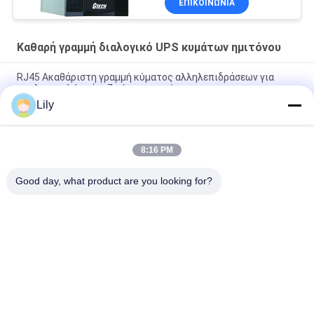
ΕΠΙΚΟΙΝΩΝΙΑ
Καθαρή γραμμή διαλογικό UPS κυμάτων ημιτόνου
RJ45 Ακαθάριστη γραμμή κύματος αλληλεπιδράσεων για
υπολογιστή / τράπεζα / τερματικό
Lily
Υψηλής απόδοσης αλληλεπιδραστική γραμμή sinus wave ups
600va / 800va / 1200va
8:16 PM
Rtl Rack Mount Pure Sine Wave Ups χωρητικότητα μπαταρίας
7ah / 9ah / 12ah / 14ah / 18ah / 24ah / 36ah / 48ah
Good day, what product are you looking for?
Λαϊκή κατηγορία
Όλα
Καθαρή Γραμμή 
Γ Τεχνολογίας UPS
Διαλογικό UPS 
Κυμάτων Ημιτόνου
Υψηλής Συχνότητας 
PWM UPS
Online UPS