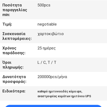
ΈΛΕΓΧΟΣ
Ποσότητα
500pcs
παραγγελίας
ΠΟΙΌΤΗΤΑΣ
min:
Τιμή:
negotiable
ΕΠΙΚΟΙΝΩΝΉΣΤΕ
ΜΑΖΊ
Συσκευασία
χαρτοκιβώτιο
λεπτομέρειες:
ΜΑΣ
Χρόνος
25 ημέρες
παράδοσης:
ΕΙΔΉΣΕΙΣ
Όροι
L / C, T / T
πληρωμής:
ΖΗΤΉΣΤΕ
Δυνατότητα
200000pcs/μήνα
ΜΙΑ
προσφοράς:
ΠΡΟΣΦΟΡΆ
Ειδικότερα:
,
καθαρό ημιτονοειδές κύμα ups
αναστροφέας κυμάτων ημιτόνου UPS
SITEMAP