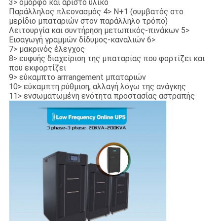
3> όμορφο και άριστο υλικό
Παράλληλος πλεονασμός 4> N+1 (συμβατός στο
μερίδιο μπαταριών στον παράλληλο τρόπο)
Λειτουργία και συντήρηση μετωπικός-πινάκων 5>
Εισαγωγή γραμμών δίδυμος-καναλιών 6>
7> μακρινός έλεγχος
8> ευφυής διαχείριση της μπαταρίας που φορτίζει και
που εκφορτίζει
9> εύκαμπτο arrrangement μπαταριών
10> εύκαμπτη ρύθμιση, αλλαγή λόγω της ανάγκης
11> ενσωματωμένη ενότητα προστασίας αστραπής