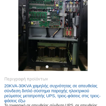
ΠΟΛΙΤΙΚΉ
ΜΥΣΤΙΚΌΤΗΤΑΣ
Περιγραφή προϊόντων
20KVA-30KVA χαμηλής συχνότητας σε απευθείας
σύνδεση διπλό σύστημα παροχής ηλεκτρικού
ρεύματος μετατροπής UPS, τρεις-φάσεις στις τρεις-
φάσεις έξω
Το τριφασικό σε απευθείας σύνδεση UPS, σε απευθείας