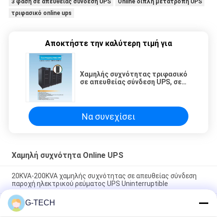
3 φάση σε απευθείας σύνδεση UPS
Online διπλή μετατροπή UPS
τριφασικό online ups
Αποκτήστε την καλύτερη τιμή για
Χαμηλής συχνότητας τριφασικό
σε απευθείας σύνδεση UPS, σε
απευθείας σύνδεση διπλή
μετατροπή UPS με την επίδειξη
LCD
Να συνεχίσει
Χαμηλή συχνότητα Online UPS
20KVA-200KVA χαμηλής συχνότητας σε απευθείας σύνδεση
παροχή ηλεκτρικού ρεύματος UPS Uninterruptible
G-TECH
Τρεις φάσεις χαμηλής συχνότητας σε απευθείας σύνδεση
UPS με το υψηλό αποδοτικό τσιπ DSP