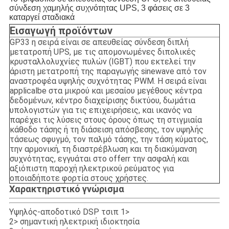
σύνδεση χαμηλής συχνότητας UPS, 3 φάσεις σε 3
καταργεί σταδιακά
Εισαγωγή προϊόντων
GP33 η σειρά είναι σε απευθείας σύνδεση διπλή
μετατροπή UPS, με τις απομονωμένες διπολικές
κρυσταλλολυχνίες πυλών (IGBT) που εκτελεί την
άριστη μετατροπή της παραγωγής sinewave από τον
αναστροφέα υψηλής συχνότητας PWM. Η σειρά είναι
applicalbe στα μικρού και μεσαίου μεγέθους κέντρα
δεδομένων, κέντρο διαχείρισης δικτύου, δωμάτια
υπολογιστών για τις επιχειρήσεις, και ικανός να
παρέχει τις λύσεις στους όρους όπως τη στιγμιαία
κάθοδο τάσης ή τη διάσειση απόσβεσης, τον υψηλής
τάσεως σφυγμό, τον παλμό τάσης, την τάση κύματος,
την αρμονική, τη διαστρέβλωση και τη διακύμανση
συχνότητας, εγγυάται στο offerr την ασφαλή και
αξιόπιστη παροχή ηλεκτρικού ρεύματος για
οποιαδήποτε φορτία στους χρήστες.
Χαρακτηριστικό γνώρισμα
Υψηλός-αποδοτικό DSP τσιπ 1>
2> σημαντική ηλεκτρική ιδιοκτησία