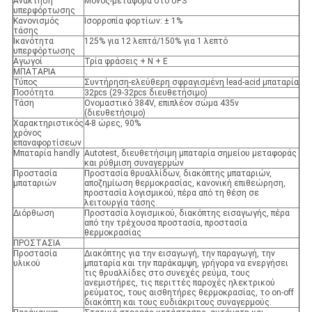
Ανάκτηση
Μόνος-μεταφορά στο UPS
υπερφόρτωσης
Κανονισμός
Ισορροπία φορτίων:
± 1%
τάσης
Ικανότητα
125% για 12 λεπτά/150% για 1 λεπτό
υπερφόρτωσης
Αγωγοί
Τρία φράσεις + Ν + Ε
ΜΠΑΤΑΡΙΑ
Τύπος
Συντήρηση-ελεύθερη σφραγισμένη lead-acid μπαταρία
Ποσότητα
32pcs (29-32pcs διευθετήσιμο)
Τάση
Ονομαστικό 384V, επιπλέον σώμα 435v
(διευθετήσιμο)
Χαρακτηριστικός
4-8 ώρες, 90%
χρόνος
επαναφορτίσεων
Μπαταρία handly
Autotest, διευθετήσιμη μπαταρία σημείου μεταφοράς
και ρύθμιση συναγερμών
Προστασία
Προστασία θρυαλλίδων, διακόπτης μπαταριών,
μπαταριών
αποζημίωση θερμοκρασίας, κανονική επιθεώρηση,
προστασία λογισμικού, πέρα από τη θέση σε
λειτουργία τάσης.
Διόρθωση
Προστασία λογισμικού, διακόπτης εισαγωγής, πέρα
από την τρέχουσα προστασία, προστασία
θερμοκρασίας
ΠΡΟΣΤΑΣΙΑ
Προστασία
Διακόπτης για την εισαγωγή, την παραγωγή, την
υλικού
μπαταρία και την παράκαμψη, γρήγορα να ενεργήσει
τις θρυαλλίδες στο συνεχές ρεύμα, τους
ανεμιστήρες, τις περιττές παροχές ηλεκτρικού
ρεύματος, τους αισθητήρες θερμοκρασίας, το on-off
διακόπτη και τους ευδιάκριτους συναγερμούς.