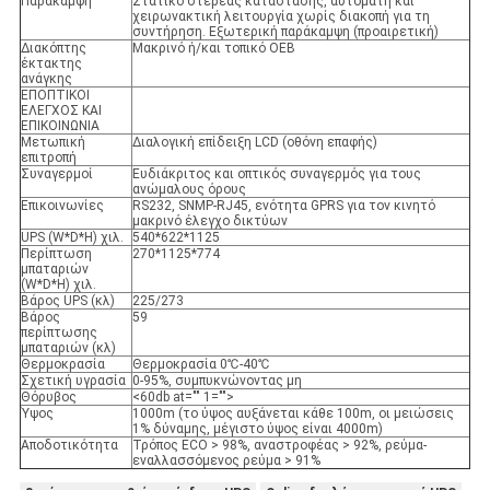
Παράκαμψη
Στατικό στερεάς κατάστασης, αυτόματη και
χειρωνακτική λειτουργία χωρίς διακοπή για τη
συντήρηση. Εξωτερική παράκαμψη (προαιρετική)
Διακόπτης
Μακρινό ή/και τοπικό OEB
έκτακτης
ανάγκης
ΕΠΟΠΤΙΚΟΙ
ΕΛΕΓΧΟΣ ΚΑΙ
ΕΠΙΚΟΙΝΩΝΙΑ
Μετωπική
Διαλογική επίδειξη LCD (οθόνη επαφής)
επιτροπή
Συναγερμοί
Ευδιάκριτος και οπτικός συναγερμός για τους
ανώμαλους όρους
Επικοινωνίες
RS232, SNMP-RJ45, ενότητα GPRS για τον κινητό
μακρινό έλεγχο δικτύων
UPS (W*D*H) χιλ.
540*622*1125
Περίπτωση
270*1125*774
μπαταριών
(W*D*H) χιλ.
Βάρος UPS (κλ)
225/273
Βάρος
59
περίπτωσης
μπαταριών (κλ)
Θερμοκρασία
Θερμοκρασία 0℃-40℃
Σχετική υγρασία
0-95%, συμπυκνώνοντας μη
Θόρυβος
<60db at="" 1="">
Ύψος
1000m (το ύψος αυξάνεται κάθε 100m, οι μειώσεις
1% δύναμης, μέγιστο ύψος είναι 4000m)
Αποδοτικότητα
Τρόπος ECO > 98%, αναστροφέας > 92%, ρεύμα-
εναλλασσόμενος ρεύμα > 91%