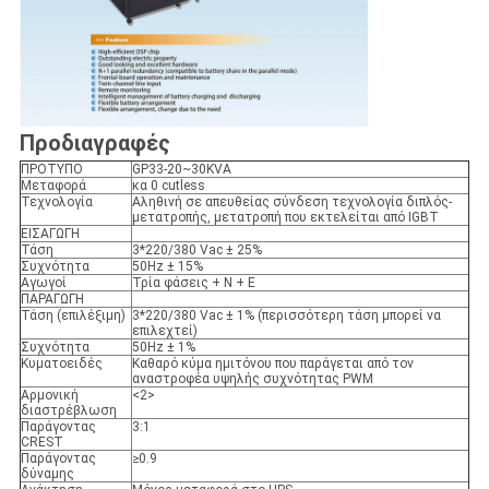
Προδιαγραφές
ΠΡΟΤΥΠΟ
GP33-20~30KVA
Μεταφορά
κα 0 cutless
Τεχνολογία
Αληθινή σε απευθείας σύνδεση τεχνολογία διπλός-
μετατροπής, μετατροπή που εκτελείται από IGBT
ΕΙΣΑΓΩΓΗ
Τάση
3*220/380 Vac ± 25%
Συχνότητα
50Hz ± 15%
Αγωγοί
Τρία φάσεις + Ν + Ε
ΠΑΡΑΓΩΓΗ
Τάση (επιλέξιμη)
3*220/380
Vac ±
1% (περισσότερη τάση μπορεί να
επιλεχτεί)
Συχνότητα
50Hz ± 1%
Κυματοειδές
Καθαρό κύμα ημιτόνου που παράγεται από τον
αναστροφέα υψηλής συχνότητας PWM
Αρμονική
<2>
διαστρέβλωση
Παράγοντας
3:1
CREST
Παράγοντας
≥0.9
δύναμης