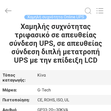
G-
TECH
POWER
GROUP.
All
Χαμηλή συχνότητα Online UPS
Rights
Reserved.
Χαμηλής συχνότητας
ΣΠΊΤΙ
τριφασικό σε απευθείας
ΠΡΟΪΌΝΤΑ
σύνδεση UPS, σε απευθείας
σύνδεση διπλή μετατροπή
ΣΧΕΤΙΚΆ
UPS με την επίδειξη LCD
ΜΕ
ΕΜΆΣ
Τόπος
Κίνα
καταγωγής:
ΕΠΙΣΚΕΨΉ
Μάρκα:
G-Tech
ΕΡΓΟΣΤΑΣΊΟΥ
Πιστοποίηση:
CE, ROHS, ISO, UL
Αριθμό
GP33-20~30KVA