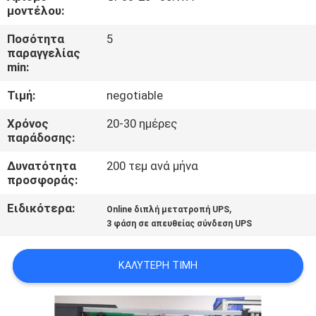
ΈΛΕΓΧΟΣ
μοντέλου:
ΠΟΙΌΤΗΤΑΣ
Ποσότητα
5
παραγγελίας
min:
ΕΠΙΚΟΙΝΩΝΉΣΤΕ
Τιμή:
negotiable
ΜΑΖΊ
ΜΑΣ
Χρόνος
20-30 ημέρες
παράδοσης:
Δυνατότητα
200 τεμ ανά μήνα
ΕΙΔΉΣΕΙΣ
προσφοράς:
Ειδικότερα:
,
Online διπλή μετατροπή UPS
ΖΗΤΉΣΤΕ
3 φάση σε απευθείας σύνδεση UPS
ΜΙΑ
ΠΡΟΣΦΟΡΆ
ΚΑΛΎΤΕΡΗ ΤΙΜΉ
SITEMAP