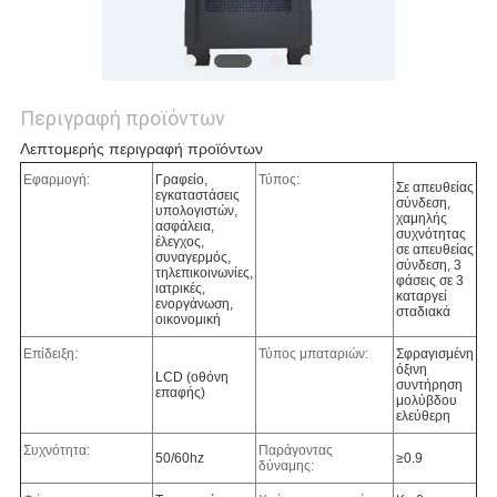
Περιγραφή προϊόντων
Λεπτομερής περιγραφή προϊόντων
Εφαρμογή:
Γραφείο,
Τύπος:
Σε απευθείας
εγκαταστάσεις
σύνδεση,
υπολογιστών,
χαμηλής
ασφάλεια,
συχνότητας
έλεγχος,
σε απευθείας
συναγερμός,
σύνδεση, 3
τηλεπικοινωνίες,
φάσεις σε 3
ιατρικές,
καταργεί
ενοργάνωση,
σταδιακά
οικονομική
Επίδειξη:
Τύπος μπαταριών:
Σφραγισμένη
όξινη
LCD (οθόνη
συντήρηση
επαφής)
μολύβδου
ελεύθερη
Συχνότητα:
Παράγοντας
50/60hz
≥0.9
δύναμης: