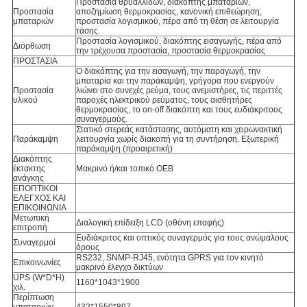
Προστασία θρυαλλίδων, διακόπτης μπαταριών,
Προστασία
αποζημίωση θερμοκρασίας, κανονική επιθεώρηση,
μπαταριών
προστασία λογισμικού, πέρα από τη θέση σε λειτουργία
τάσης.
Προστασία λογισμικού, διακόπτης εισαγωγής, πέρα από
Διόρθωση
την τρέχουσα προστασία, προστασία θερμοκρασίας
ΠΡΟΣΤΑΣΙΑ
Ο διακόπτης για την εισαγωγή, την παραγωγή, την
μπαταρία και την παράκαμψη, γρήγορα που ενεργούν
Προστασία
λιώνει στο συνεχές ρεύμα, τους ανεμιστήρες, τις περιττές
υλικού
παροχές ηλεκτρικού ρεύματος, τους αισθητήρες
θερμοκρασίας, το on-off διακόπτη και τους ευδιάκριτους
συναγερμούς.
Στατικό στερεάς κατάστασης, αυτόματη και χειρωνακτική
Παράκαμψη
λειτουργία χωρίς διακοπή για τη συντήρηση. Εξωτερική
παράκαμψη (προαιρετική)
Διακόπτης
έκτακτης
Μακρινό ή/και τοπικό OEB
ανάγκης
ΕΠΟΠΤΙΚΟΙ
ΕΛΕΓΧΟΣ ΚΑΙ
ΕΠΙΚΟΙΝΩΝΙΑ
Μετωπική
Διαλογική επίδειξη LCD (οθόνη επαφής)
επιτροπή
Ευδιάκριτος και οπτικός συναγερμός για τους ανώμαλους
Συναγερμοί
όρους
RS232, SNMP-RJ45, ενότητα GPRS για τον κινητό
Επικοινωνίες
μακρινό έλεγχο δικτύων
UPS (W*D*H)
1160*1043*1900
χιλ.
Περίπτωση