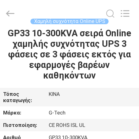
G-
TECH
POWER
GROUP.
All
Χαμηλή συχνότητα Online UPS
Rights
Reserved.
GP33 10-300KVA σειρά Online
ΣΠΊΤΙ
χαμηλής συχνότητας UPS 3
ΠΡΟΪΌΝΤΑ
φάσεις σε 3 φάσεις εκτός για
εφαρμογές βαρέων
ΣΧΕΤΙΚΆ
καθηκόντων
ΜΕ
ΕΜΆΣ
Τόπος
ΚΙΝΑ
καταγωγής:
ΕΠΙΣΚΕΨΉ
Μάρκα:
G-Tech
ΕΡΓΟΣΤΑΣΊΟΥ
Πιστοποίηση:
CE ROHS ISL UL
Αριθμό
GP33 10-300KVA