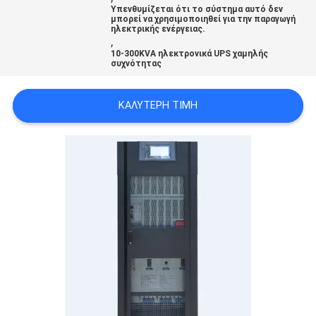
Υπενθυμίζεται ότι το σύστημα αυτό δεν
μπορεί να χρησιμοποιηθεί για την παραγωγή
ηλεκτρικής ενέργειας.
ΠΟΛΙΤΙΚΉ
,
10-300KVA ηλεκτρονικά UPS χαμηλής
ΜΥΣΤΙΚΌΤΗΤΑΣ
συχνότητας
ΚΑΛΎΤΕΡΗ ΤΙΜΉ