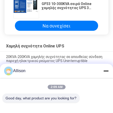
GP33 10-300KVA σειρά Online
χαμηλής συχνότητας UPS 3
φάσεις σε 3 φάσεις εκτός για
εφαρμογές βαρέων καθηκόντων
Να συνεχίσει
Χαμηλή συχνότητα Online UPS
20KVA-200KVA χαμηλής συχνότητας σε απευθείας σύνδεση
παροχή ηλεκτρικού ρεύματος UPS Uninterruptible
Allison
Τρεις φάσεις χαμηλής συχνότητας σε απευθείας σύνδεση
UPS με το υψηλό αποδοτικό τσιπ DSP
Χαμηλής συχνότητας τριφασικό σε απευθείας σύνδεση UPS,
2:09 AM
σε απευθείας σύνδεση διπλή μετατροπή UPS με την επίδειξη
LCD
Good day, what product are you looking for?
Λαϊκή κατηγορία
Όλα