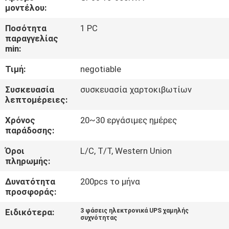
ΈΛΕΓΧΟΣ
μοντέλου:
ΠΟΙΌΤΗΤΑΣ
Ποσότητα
1 PC
παραγγελίας
min:
ΕΠΙΚΟΙΝΩΝΉΣΤΕ
Τιμή:
negotiable
ΜΑΖΊ
ΜΑΣ
Συσκευασία
συσκευασία χαρτοκιβωτίων
λεπτομέρειες:
Χρόνος
20~30 εργάσιμες ημέρες
ΕΙΔΉΣΕΙΣ
παράδοσης:
Όροι
L/C, T/T, Western Union
ΖΗΤΉΣΤΕ
πληρωμής:
ΜΙΑ
Δυνατότητα
200pcs το μήνα
ΠΡΟΣΦΟΡΆ
προσφοράς:
Ειδικότερα:
3 φάσεις ηλεκτρονικά UPS χαμηλής
συχνότητας
SITEMAP
,