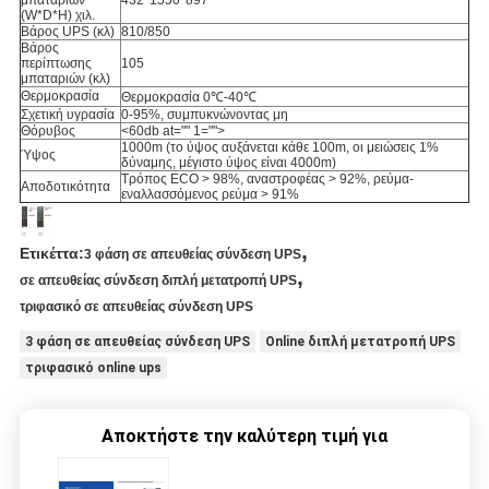
μπαταριών
432*1550*897
(W*D*H) χιλ.
Βάρος UPS (κλ)
810/850
Βάρος
περίπτωσης
105
μπαταριών (κλ)
Θερμοκρασία
Θερμοκρασία 0℃-40℃
Σχετική υγρασία
0-95%, συμπυκνώνοντας μη
Θόρυβος
<60db at="" 1="">
1000m (το ύψος αυξάνεται κάθε 100m, οι μειώσεις 1%
Ύψος
δύναμης, μέγιστο ύψος είναι 4000m)
Τρόπος ECO > 98%, αναστροφέας > 92%, ρεύμα-
Αποδοτικότητα
εναλλασσόμενος ρεύμα > 91%
,
Ετικέττα:
3 φάση σε απευθείας σύνδεση UPS
,
σε απευθείας σύνδεση διπλή μετατροπή UPS
τριφασικό σε απευθείας σύνδεση UPS
3 φάση σε απευθείας σύνδεση UPS
Online διπλή μετατροπή UPS
τριφασικό online ups
Αποκτήστε την καλύτερη τιμή για