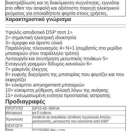
διαστρέβλωση και τη διακύμανση συχνότητας, εγγυάται
στο offerr την ασφαλή και αξιόπιστη παροχή ηλεκτρικού
ρεύματος για οποιαδήποτε φορτία στους χρήστες.
Χαρακτηριστικό γνώρισμα
Υψηλός-αποδοτικό DSP τσιπ 1>
2> σημαντική ηλεκτρική ιδιοκτησία
3> όμορφο και άριστο υλικό
Παράλληλος πλεονασμός 4> N+1 (συμβατός στο μερίδιο
μπαταριών στον παράλληλο τρόπο)
Λειτουργία και συντήρηση μετωπικός-πινάκων 5>
Εισαγωγή γραμμών δίδυμος-καναλιών 6>
7> μακρινός έλεγχος
8> ευφυής διαχείριση της μπαταρίας που φορτίζει και που
εκφορτίζει
9> εύκαμπτο arrrangement μπαταριών
10> εύκαμπτη ρύθμιση, αλλαγή λόγω της ανάγκης
11> ενσωματωμένη ενότητα προστασίας αστραπής
Προδιαγραφές
ΠΡΟΤΥΠΟ
GP33-40~80KVA
Μεταφορά
κα 0 cutless
Αληθινή σε απευθείας σύνδεση τεχνολογία διπλός-
Τεχνολογία
μετατροπής, μετατροπή που εκτελείται από IGBT
ΕΙΣΑΓΩΓΗ
Τάση
3*220/380 Vac
± 25%