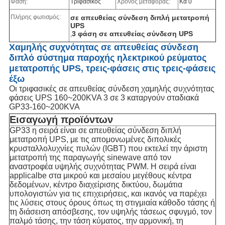
Φάση:
Τριφασικός
Χρόνος μεταφοράς:
Κα 0
Πλήρης φωτισμός:
σε απευθείας σύνδεση διπλή μετατροπή
UPS
3 φάση σε απευθείας σύνδεση UPS
,
Χαμηλής συχνότητας σε απευθείας σύνδεση
διπλό σύστημα παροχής ηλεκτρικού ρεύματος
μετατροπής UPS, τρεις-φάσεις στις τρεις-φάσεις
έξω
Οι τριφασικές σε απευθείας σύνδεση χαμηλής συχνότητας
φάσεις UPS 160~200KVA 3 σε 3 καταργούν σταδιακά
GP33-160~200KVA
Εισαγωγή προϊόντων
GP33 η σειρά είναι σε απευθείας σύνδεση διπλή
μετατροπή UPS, με τις απομονωμένες διπολικές
κρυσταλλολυχνίες πυλών (IGBT) που εκτελεί την άριστη
μετατροπή της παραγωγής sinewave από τον
αναστροφέα υψηλής συχνότητας PWM. Η σειρά είναι
applicalbe στα μικρού και μεσαίου μεγέθους κέντρα
δεδομένων, κέντρο διαχείρισης δικτύου, δωμάτια
υπολογιστών για τις επιχειρήσεις, και ικανός να παρέχει
τις λύσεις στους όρους όπως τη στιγμιαία κάθοδο τάσης ή
τη διάσειση απόσβεσης, τον υψηλής τάσεως σφυγμό, τον
παλμό τάσης, την τάση κύματος, την αρμονική, τη