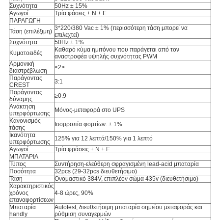
Συχνότητα
50Hz ± 15%
Αγωγοί
Τρία φάσεις + Ν + Ε
ΠΑΡΑΓΩΓΗ
3*220/380
Vac ±
1% (περισσότερη τάση μπορεί να
Τάση (επιλέξιμη)
επιλεχτεί)
Συχνότητα
50Hz ± 1%
Καθαρό κύμα ημιτόνου που παράγεται από τον
Κυματοειδές
αναστροφέα υψηλής συχνότητας PWM
Αρμονική
<2>
διαστρέβλωση
Παράγοντας
3:1
CREST
Παράγοντας
≥0.9
δύναμης
Ανάκτηση
Μόνος-μεταφορά στο UPS
υπερφόρτωσης
Κανονισμός
Ισορροπία φορτίων:
± 1%
τάσης
Ικανότητα
125% για 12 λεπτά/150% για 1 λεπτό
υπερφόρτωσης
Αγωγοί
Τρία φράσεις + Ν + Ε
ΜΠΑΤΑΡΙΑ
Τύπος
Συντήρηση-ελεύθερη σφραγισμένη lead-acid μπαταρία
Ποσότητα
32pcs (29-32pcs διευθετήσιμο)
Τάση
Ονομαστικό 384V, επιπλέον σώμα 435v (διευθετήσιμο)
Χαρακτηριστικός
χρόνος
4-8 ώρες, 90%
επαναφορτίσεων
Μπαταρία
Autotest, διευθετήσιμη μπαταρία σημείου μεταφοράς και
handly
ρύθμιση συναγερμών