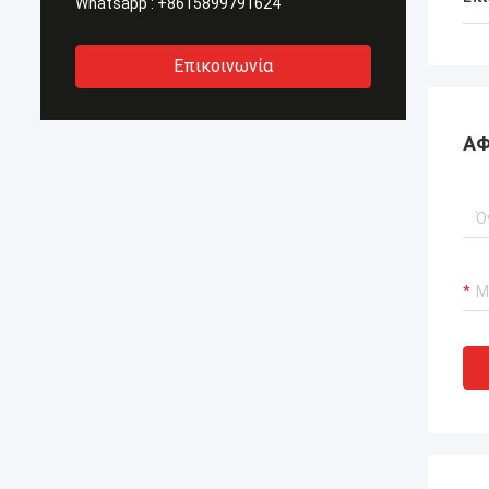
Whatsapp :
+8615899791624
Επικοινωνία
ΑΦ