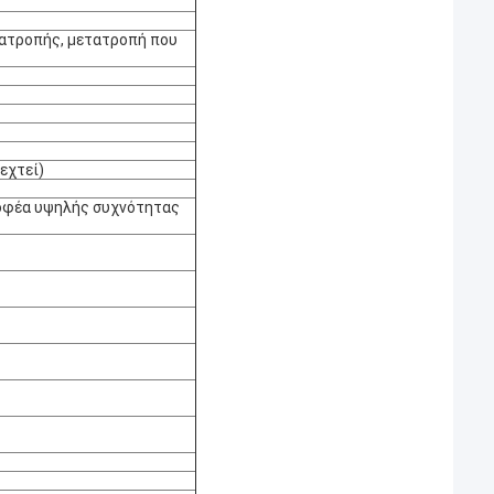
τατροπής, μετατροπή που
εχτεί)
ροφέα υψηλής συχνότητας