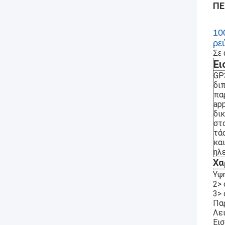
ΠΕ
10
ρε
Σε
Ει
GP
δι
πα
ap
δικ
στ
τά
κα
ηλ
Χα
Υψ
2> 
3> 
Πα
Λε
Ει