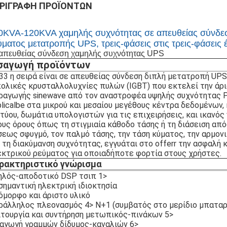
ΡΙΓΡΑΦΉ ΠΡΟΪΌΝΤΩΝ
0KVA-120KVA χαμηλής συχνότητας σε απευθείας σύνδεσ
ύματος μετατροπής UPS, τρεις-φάσεις στις τρεις-φάσεις 
 απευθείας σύνδεση χαμηλής συχνότητας UPS
σαγωγή προϊόντων
33 η σειρά είναι σε απευθείας σύνδεση διπλή μετατροπή UP
πολικές κρυσταλλολυχνίες πυλών (IGBT) που εκτελεί την άρ
ραγωγής sinewave από τον αναστροφέα υψηλής συχνότητας P
plicalbe στα μικρού και μεσαίου μεγέθους κέντρα δεδομένων,
τύου, δωμάτια υπολογιστών για τις επιχειρήσεις, και ικανός
ους όρους όπως τη στιγμιαία κάθοδο τάσης ή τη διάσειση απ
σεως σφυγμό, τον παλμό τάσης, την τάση κύματος, την αρμον
ι τη διακύμανση συχνότητας, εγγυάται στο offerr την ασφαλή 
εκτρικού ρεύματος για οποιαδήποτε φορτία στους χρήστες.
ρακτηριστικό γνώρισμα
ηλός-αποδοτικό DSP τσιπ 1>
σημαντική ηλεκτρική ιδιοκτησία
όμορφο και άριστο υλικό
ράλληλος πλεονασμός 4> N+1 (συμβατός στο μερίδιο μπατα
ιτουργία και συντήρηση μετωπικός-πινάκων 5>
σαγωγή γραμμών δίδυμος-καναλιών 6>