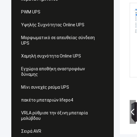
PWM UPS
Υψηλής Συχνότητας Online UPS
Μορφωματικό σε απευθείας σύνδεση
UPS
Χαμηλή συχνότητα Online UPS
Εγχώρια αποθήκη αναστροφέων
δύναμης
Μίνι συνεχές ρεύμα UPS
πακέτο μπαταριών lifepo4
VRLA ρύθμισε την όξινη μπαταρία
μολύβδου
Σειρά AVR