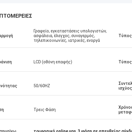
ΠΤΟΜΈΡΕΙΕΣ
Γραφείο, εγκαταστάσεις υπολογιστών,
αρμογή
ασφάλεια, έλεγχος, συναγερμός,
Τύπος
τηλεπικοινωνίες, ιατρικές, ενοργά
Stamatis Ελλάδα
πολύ ικανοποιημένος με τα
άνιση
LCD (οθόνη επαφής)
Τύπος
τα γ-τεχνολογία, η ποιότητα είναι
ψηλή και σταθερή, και με την καλή
ία, το εκτιμώ!
Συντε
χνότητας
50/60HZ
ισχύος
Χρόνο
ση
Τρεις Φάση
μεταφ
σημαίνω
τριφασικό online ups
,
3 φάση σε απευθείας σύνδ