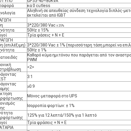
ΟΤΥΠΟ
GP33-40~80KVA
ταφορά
κα 0 cutless
Αληθινή σε απευθείας σύνδεση τεχνολογία διπλός-με
νολογία
εκτελείται από IGBT
ΑΓΩΓΗ
ση
3*220/380 Vac
± 25%
χνότητα
50Hz ± 15%
ωγοί
Τρία φάσεις + Ν + Ε
ΡΑΓΩΓΗ
η (επιλέξιμη)
3*220/380
Vac ±
1% (περισσότερη τάση μπορεί να επιλ
χνότητα
50Hz ± 1%
Καθαρό κύμα ημιτόνου που παράγεται από τον αναστ
ατοειδές
PWM
ονική
<2>
αστρέβλωση
ράγοντας
3:1
EST
ράγοντας
≥0.9
ναμης
άκτηση
Μόνος-μεταφορά στο UPS
ερφόρτωσης
ονισμός
Ισορροπία φορτίων:
± 1%
σης
νότητα
125% για 12 λεπτά/150% για 1 λεπτό
ερφόρτωσης
ωγοί
Τρία φράσεις + Ν + Ε
ΑΤΑΡΙΑ