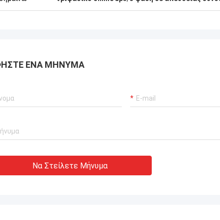
ΉΣΤΕ ΈΝΑ ΜΉΝΥΜΑ
Να Στείλετε Μήνυμα