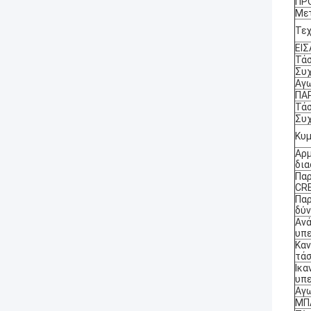
ΠΡ
Με
Τεχ
ΕΙΣ
Τά
Συ
Αγ
ΠΑ
Τάσ
Συ
Κυμ
Αρμ
δι
Πα
CR
Πα
δύ
Αν
υπ
Καν
τά
Ικα
υπ
Αγ
ΜΠ