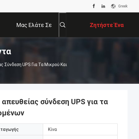
Greek
Μας Ελάτε Σε
Ζητήστε Ένα
ντα
Επαφή Με
Απόσπασμα
 Σύνδεση UPS Για Τα Μικρού Και
 απευθείας σύνδεση UPS για τα
δομένων
αταγωγής
Κίνα