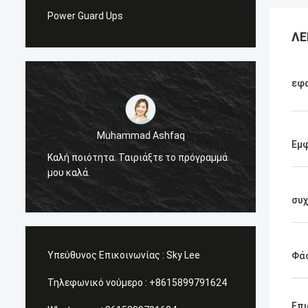
Power Guard Ups
ΛΕ
εφ
Muhammad Ashfaq
Είμαι 
Εμφ
Καλή ποιότητα. Ταιριάξτε το πρόγραμμά
προϊόν
μου καλά.
πολύ υ
υπηρεσ
συ
Υπεύθυνος Επικοινωνίας :
Sky Lee
Φά
Τηλεφωνικό νούμερο :
+8615899791624
Επι