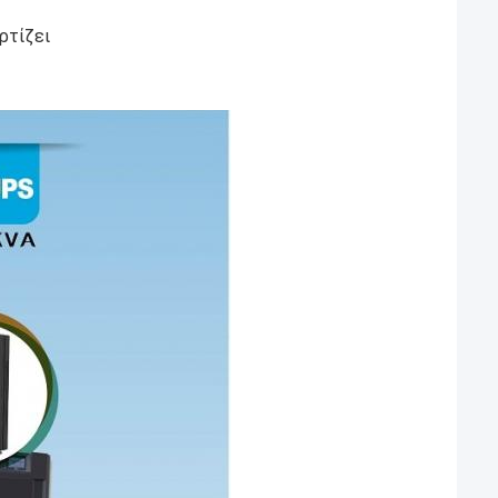
ρτίζει