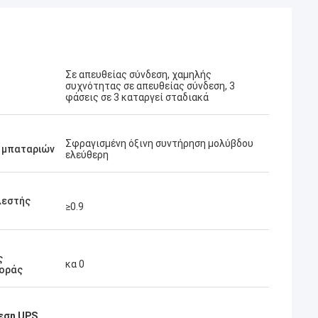
Σε απευθείας σύνδεση, χαμηλής
συχνότητας σε απευθείας σύνδεση, 3
φάσεις σε 3 καταργεί σταδιακά
Σφραγισμένη όξινη συντήρηση μολύβδου
 μπαταριών
ελεύθερη
λεστής
≥0.9
ς
κα 0
οράς
εση UPS