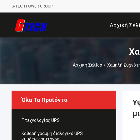
G-TECH POWER GROUP
Αρχική Σελ
Χα
Αρχική Σελίδα
/
Χαμηλή Συχνότη
Όλα Τα Προϊόντα
Υ
μ
Γ τεχνολογίας UPS
Καθαρή γραμμή διαλογικό UPS
κυμάτων ημιτόνου