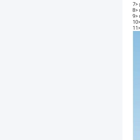
7>
8> 
9>
10>
11