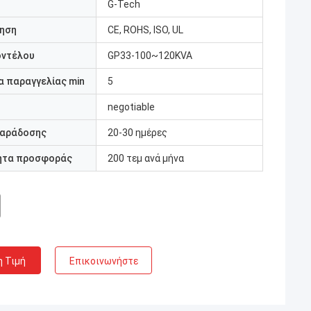
G-Tech
ηση
CE, ROHS, ISO, UL
οντέλου
GP33-100~120KVA
 παραγγελίας min
5
negotiable
παράδοσης
20-30 ημέρες
ητα προσφοράς
200 τεμ ανά μήνα
η Τιμή
Επικοινωνήστε