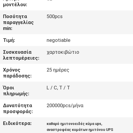
ΈΛΕΓΧΟΣ
μοντέλου:
ΠΟΙΌΤΗΤΑΣ
Ποσότητα
500pcs
παραγγελίας
min:
ΕΠΙΚΟΙΝΩΝΉΣΤΕ
Τιμή:
negotiable
ΜΑΖΊ
ΜΑΣ
Συσκευασία
χαρτοκιβώτιο
λεπτομέρειες:
Χρόνος
25 ημέρες
ΕΙΔΉΣΕΙΣ
παράδοσης:
Όροι
L / C, T / T
ΖΗΤΉΣΤΕ
πληρωμής:
ΜΙΑ
Δυνατότητα
200000pcs/μήνα
ΠΡΟΣΦΟΡΆ
προσφοράς:
Ειδικότερα:
,
καθαρό ημιτονοειδές κύμα ups
SITEMAP
αναστροφέας κυμάτων ημιτόνου UPS