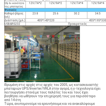
12V/7A*2
12V/9A*2
12V/7A*4
12V/9A*4
Qty & ικανότητα
της μπαταρίας
Φυσικός
Καθαρό βάρος
23.8
25.6
30.2
34.5
(κλ)
Διάσταση (χιλ.)
405*145*220
455*195*33
USB&RS232
Προαιρετικός
Ιδρυμένη στις αρχές στις αρχές του 2005, ως κατασκευαστής
μπαταριών UPS/Inverter/VRLA στην αγορά, η γ-τεχνολογία έχει
λειτουργήσει στενά με τους πελάτες του και τους έχει
βοηθήσει να ωθήσουν την επιχείρησή τους για περισσότερο
από 14 έτη.
Τώρα, ανυπομονούμε να ερευνήσουμε και να ανακαλύψουμε