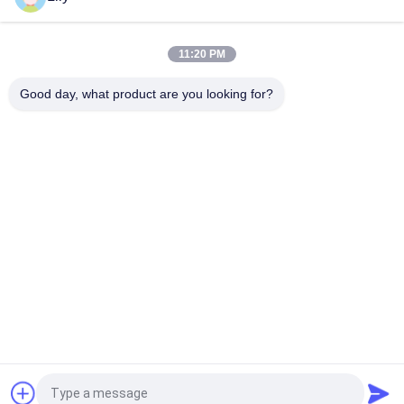
Υψηλής απόδοσης αλληλεπιδραστική γραμμή sinus wave ups
600va / 800va / 1200va
11:20 PM
Rtl Rack Mount Pure Sine Wave Ups χωρητικότητα μπαταρίας
7ah / 9ah / 12ah / 14ah / 18ah / 24ah / 36ah / 48ah
Good day, what product are you looking for?
Λαϊκή κατηγορία
Όλα
Καθαρή Γραμμή 
Γ Τεχνολογίας UPS
Διαλογικό UPS 
Κυμάτων Ημιτόνου
Υψηλής Συχνότητας 
PWM UPS
Online UPS
Μορφωματικό Σε 
Χαμηλή Συχνότητα 
Απευθείας Σύνδεση 
Online UPS
UPS
Εγχώρια Αποθήκη 
Μίνι Συνεχές Ρεύμα 
Αναστροφέων 
UPS
Δύναμης
Αίτηση κράτησης