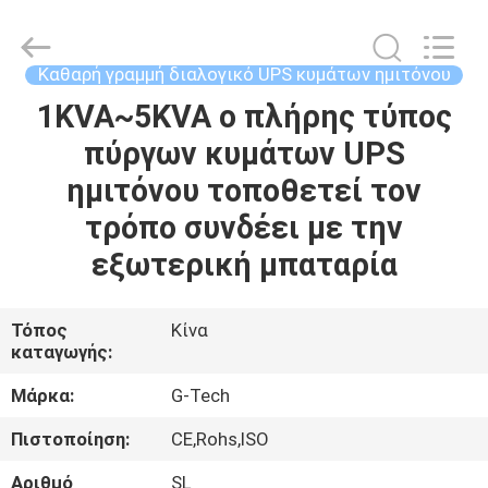
G-
TECH
POWER
GROUP.
All
Καθαρή γραμμή διαλογικό UPS κυμάτων ημιτόνου
Rights
Reserved.
1KVA~5KVA ο πλήρης τύπος
ΣΠΊΤΙ
πύργων κυμάτων UPS
ΠΡΟΪΌΝΤΑ
ημιτόνου τοποθετεί τον
τρόπο συνδέει με την
ΣΧΕΤΙΚΆ
εξωτερική μπαταρία
ΜΕ
ΕΜΆΣ
Τόπος
Κίνα
καταγωγής:
ΕΠΙΣΚΕΨΉ
Μάρκα:
G-Tech
ΕΡΓΟΣΤΑΣΊΟΥ
Πιστοποίηση:
CE,Rohs,ISO
Αριθμό
SL