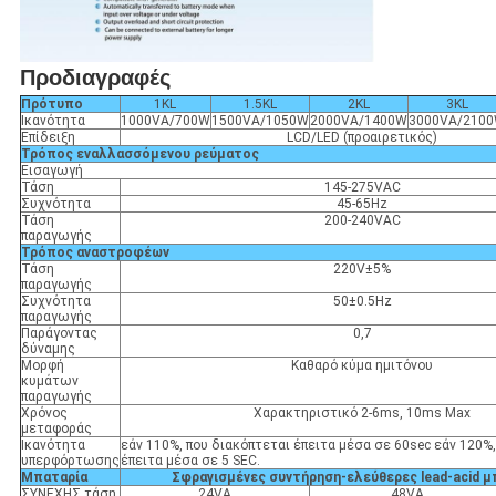
Προδιαγραφές
Πρότυπο
1KL
1.5KL
2KL
3KL
Ικανότητα
1000VA/700W
1500VA/1050W
2000VA/1400W
3000VA/210
Επίδειξη
LCD/LED (προαιρετικός)
Τρόπος εναλλασσόμενου ρεύματος
Εισαγωγή
Τάση
145-275VAC
Συχνότητα
45-65Hz
Τάση
200-240VAC
παραγωγής
Τρόπος αναστροφέων
Τάση
220V±5%
παραγωγής
Συχνότητα
50±0.5Hz
παραγωγής
Παράγοντας
0,7
δύναμης
Μορφή
Καθαρό κύμα ημιτόνου
κυμάτων
παραγωγής
Χρόνος
Χαρακτηριστικό 2-6ms, 10ms Max
μεταφοράς
Ικανότητα
εάν 110%, που διακόπτεται έπειτα μέσα σε 60sec εάν 120%
υπερφόρτωσης
έπειτα μέσα σε 5 SEC.
Μπαταρία
Σφραγισμένες συντήρηση-ελεύθερες lead-acid μ
ΣΥΝΕΧΗΣ τάση
24VA
48VA