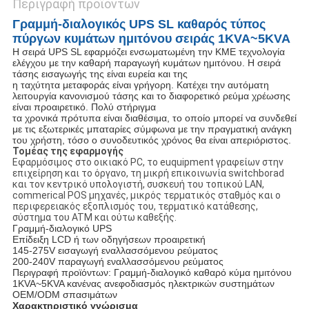
Περιγραφή προϊόντων
Γραμμή-διαλογικός UPS SL καθαρός τύπος
πύργων κυμάτων ημιτόνου σειράς 1KVA~5KVA
Η σειρά UPS SL εφαρμόζει ενσωματωμένη την ΚΜΕ τεχνολογία
ελέγχου με την καθαρή παραγωγή κυμάτων ημιτόνου. Η σειρά
τάσης εισαγωγής της είναι ευρεία και της
η ταχύτητα μεταφοράς είναι γρήγορη. Κατέχει την αυτόματη
λειτουργία κανονισμού τάσης και το διαφορετικό ρεύμα χρέωσης
είναι προαιρετικό. Πολύ στήριγμα
τα χρονικά πρότυπα είναι διαθέσιμα, το οποίο μπορεί να συνδεθεί
με τις εξωτερικές μπαταρίες σύμφωνα με την πραγματική ανάγκη
του χρήστη, τόσο ο συνοδευτικός χρόνος θα είναι απεριόριστος.
Τομέας της εφαρμογής
Εφαρμόσιμος στο οικιακό PC, το euquipment γραφείων στην
επιχείρηση και το όργανο, τη μικρή επικοινωνία switchborad
και τον κεντρικό υπολογιστή, συσκευή του τοπικού LAN,
commerical POS μηχανές, μικρός τερματικός σταθμός και ο
περιφερειακός εξοπλισμός του, τερματικό κατάθεσης,
σύστημα του ATM και ούτω καθεξής.
Γραμμή-διαλογικό UPS
Επίδειξη LCD ή των οδηγήσεων προαιρετική
145-275V εισαγωγή εναλλασσόμενου ρεύματος
200-240V παραγωγή εναλλασσόμενου ρεύματος
Περιγραφή προϊόντων: Γραμμή-διαλογικό καθαρό κύμα ημιτόνου
1KVA~5KVA κανένας ανεφοδιασμός ηλεκτρικών συστημάτων
OEM/ODM σπασιμάτων
Χαρακτηριστικό γνώρισμα