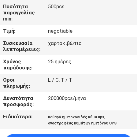
ΈΛΕΓΧΟΣ
Ποσότητα
500pcs
παραγγελίας
ΠΟΙΌΤΗΤΑΣ
min:
Τιμή:
negotiable
ΕΠΙΚΟΙΝΩΝΉΣΤΕ
ΜΑΖΊ
Συσκευασία
χαρτοκιβώτιο
λεπτομέρειες:
ΜΑΣ
Χρόνος
25 ημέρες
παράδοσης:
ΕΙΔΉΣΕΙΣ
Όροι
L / C, T / T
πληρωμής:
ΖΗΤΉΣΤΕ
Δυνατότητα
200000pcs/μήνα
ΜΙΑ
προσφοράς:
ΠΡΟΣΦΟΡΆ
Ειδικότερα:
,
καθαρό ημιτονοειδές κύμα ups
αναστροφέας κυμάτων ημιτόνου UPS
SITEMAP