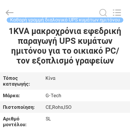
G-
TECH
POWER
GROUP.
All
Καθαρή γραμμή διαλογικό UPS κυμάτων ημιτόνου
Rights
Reserved.
1KVA μακροχρόνια εφεδρική
ΣΠΊΤΙ
παραγωγή UPS κυμάτων
ΠΡΟΪΌΝΤΑ
ημιτόνου για το οικιακό PC/
τον εξοπλισμό γραφείων
ΣΧΕΤΙΚΆ
ΜΕ
Τόπος
Κίνα
καταγωγής:
ΕΜΆΣ
Μάρκα:
G-Tech
ΕΠΙΣΚΕΨΉ
Πιστοποίηση:
CE,Rohs,ISO
ΕΡΓΟΣΤΑΣΊΟΥ
Αριθμό
SL
μοντέλου: