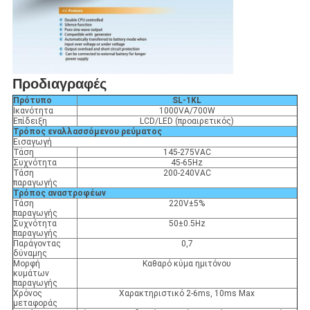
Προδιαγραφές
Πρότυπο
SL-1KL
Ικανότητα
1000VA/700W
Επίδειξη
LCD/LED (προαιρετικός)
Τρόπος εναλλασσόμενου ρεύματος
Εισαγωγή
Τάση
145-275VAC
Συχνότητα
45-65Hz
Τάση
200-240VAC
παραγωγής
Τρόπος αναστροφέων
Τάση
220V±5%
παραγωγής
Συχνότητα
50±0.5Hz
παραγωγής
Παράγοντας
0,7
δύναμης
Μορφή
Καθαρό κύμα ημιτόνου
κυμάτων
παραγωγής
Χρόνος
Χαρακτηριστικό 2-6ms, 10ms Max
μεταφοράς