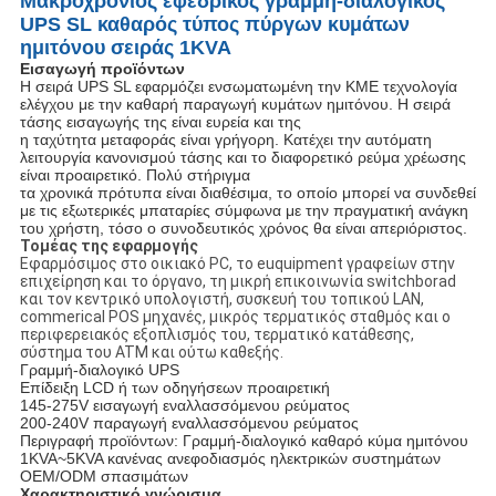
Μακροχρόνιος εφεδρικός γραμμή-διαλογικός
UPS SL καθαρός τύπος πύργων κυμάτων
ημιτόνου σειράς 1KVA
Εισαγωγή προϊόντων
Η σειρά UPS SL εφαρμόζει ενσωματωμένη την ΚΜΕ τεχνολογία
ελέγχου με την καθαρή παραγωγή κυμάτων ημιτόνου. Η σειρά
τάσης εισαγωγής της είναι ευρεία και της
η ταχύτητα μεταφοράς είναι γρήγορη. Κατέχει την αυτόματη
λειτουργία κανονισμού τάσης και το διαφορετικό ρεύμα χρέωσης
είναι προαιρετικό. Πολύ στήριγμα
τα χρονικά πρότυπα είναι διαθέσιμα, το οποίο μπορεί να συνδεθεί
με τις εξωτερικές μπαταρίες σύμφωνα με την πραγματική ανάγκη
του χρήστη, τόσο ο συνοδευτικός χρόνος θα είναι απεριόριστος.
Τομέας της εφαρμογής
Εφαρμόσιμος στο οικιακό PC, το euquipment γραφείων στην
επιχείρηση και το όργανο, τη μικρή επικοινωνία switchborad
και τον κεντρικό υπολογιστή, συσκευή του τοπικού LAN,
commerical POS μηχανές, μικρός τερματικός σταθμός και ο
περιφερειακός εξοπλισμός του, τερματικό κατάθεσης,
σύστημα του ATM και ούτω καθεξής.
Γραμμή-διαλογικό UPS
Επίδειξη LCD ή των οδηγήσεων προαιρετική
145-275V εισαγωγή εναλλασσόμενου ρεύματος
200-240V παραγωγή εναλλασσόμενου ρεύματος
Περιγραφή προϊόντων: Γραμμή-διαλογικό καθαρό κύμα ημιτόνου
1KVA~5KVA κανένας ανεφοδιασμός ηλεκτρικών συστημάτων
OEM/ODM σπασιμάτων
Χαρακτηριστικό γνώρισμα