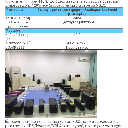
Ικανότητα
εάν 110%, που διακόπτεται έπειτα μέσα σε 60sec εάν
υπερφόρτωσης
120%, που διακόπτεται έπειτα μέσα σε 5 SEC.
Μπαταρία
Σφραγισμένες συντήρηση-ελεύθερες lead-acid
μπαταρίες
ΣΥΝΕΧΗΣ τάση
24VA
Εξωτερική μπαταρία
Qty & ικανότητα
της μπαταρίας
Φυσικός
Καθαρό βάρος
19.8
(κλ)
Διάσταση (χιλ.)
405*145*220
USB&RS232
Προαιρετικός
Ιδρυμένη στις αρχές στις αρχές του 2005, ως κατασκευαστής
μπαταριών UPS/Inverter/VRLA στην αγορά, η γ-τεχνολογία έχει