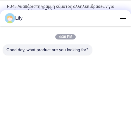
RJ45 Ακαθάριστη γραμμή κύματος αλληλεπιδράσεων για
υπολογιστή / τράπεζα / τερματικό
Lily
Υψηλής απόδοσης αλληλεπιδραστική γραμμή sinus wave ups
600va / 800va / 1200va
4:30 PM
Rtl Rack Mount Pure Sine Wave Ups χωρητικότητα μπαταρίας
7ah / 9ah / 12ah / 14ah / 18ah / 24ah / 36ah / 48ah
Good day, what product are you looking for?
Λαϊκή κατηγορία
Όλα
Καθαρή Γραμμή 
Γ Τεχνολογίας UPS
Διαλογικό UPS 
Κυμάτων Ημιτόνου
Υψηλής Συχνότητας 
PWM UPS
Online UPS
Μορφωματικό Σε 
Χαμηλή Συχνότητα 
Απευθείας Σύνδεση 
Online UPS
UPS
Εγχώρια Αποθήκη 
Μίνι Συνεχές Ρεύμα 